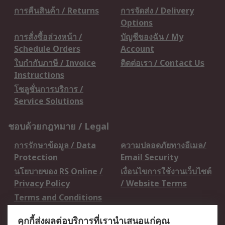
การคืนสินค้า / Returns
การจัดส่ง / Delivery
Options
การสั่งซื้อล่วงหน้า /
บัญชีของฉัน / My
Schedule Orders
Account
ใบกำกับภาษี / Invoice
ติดต่อเรา / Contact Us
Instructions
โซลูชั่นการบริการ /
Service Solutions
ชอบด้วยกฎหมาย / Legal
การรักษาข้อมูล / Data
ความปลอดภัยทางอีเมล/
Protection
Email Security
นโยบายของ RS Online /
เงื่อนไขการใช้งานเว็บไซต์
Privacy Policy
/ Website Terms
Terms and Conditions
of Sale
คุกกี้ส่งผลต่อบริการที่เรานำเสนอแก่คุณ