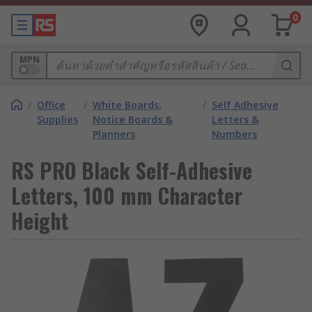
0
MPN
/
Office
/
White Boards,
/
Self Adhesive
Supplies
Notice Boards &
Letters &
Planners
Numbers
RS PRO Black Self-Adhesive
Letters, 100 mm Character
Height