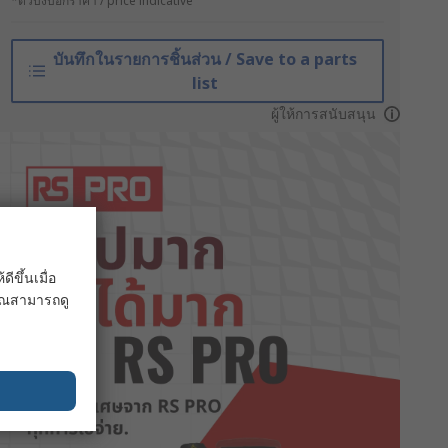
*ตัวบ่งบอกราคา / price indicative
บันทึกในรายการชิ้นส่วน / Save to a parts
list
ผู้ให้การสนับสนุน
ขึ้นเมื่อ
 คุณสามารถดู