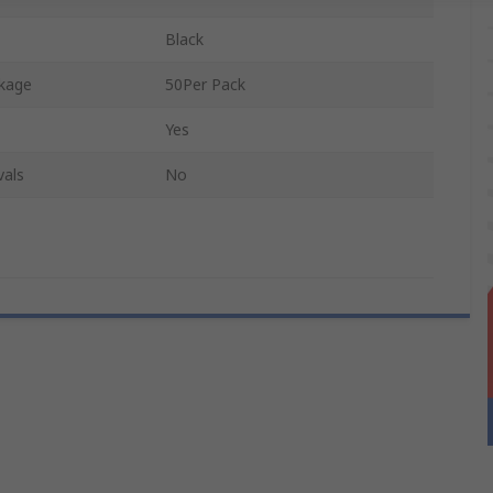
Black
ckage
50Per Pack
Yes
vals
No