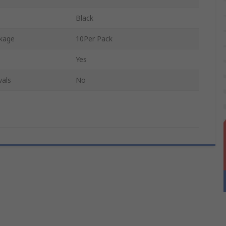
Black
ckage
10Per Pack
Yes
vals
No