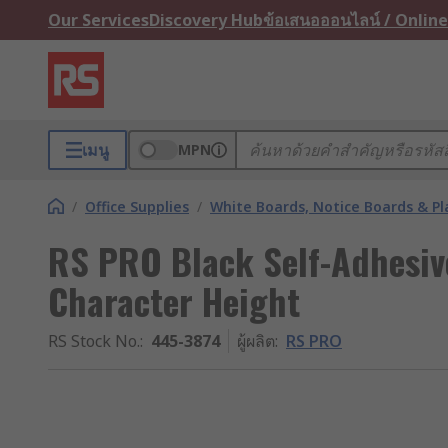
Our Services
Discovery Hub
ข้อเสนอออนไลน์ / Online
เมนู
MPN
/
Office Supplies
/
White Boards, Notice Boards & P
RS PRO Black Self-Adhesiv
Character Height
RS Stock No.
:
445-3874
ผู้ผลิต
:
RS PRO