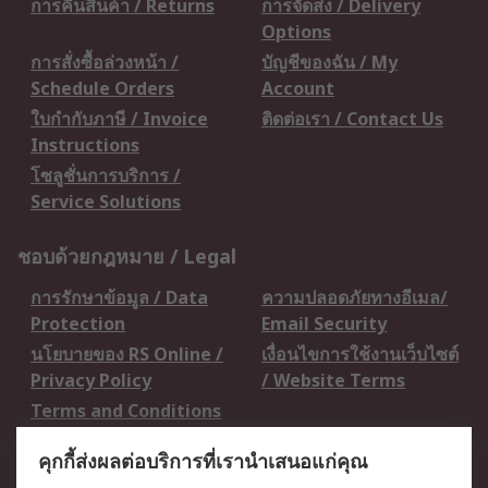
การคืนสินค้า / Returns
การจัดส่ง / Delivery
Options
การสั่งซื้อล่วงหน้า /
บัญชีของฉัน / My
Schedule Orders
Account
ใบกำกับภาษี / Invoice
ติดต่อเรา / Contact Us
Instructions
โซลูชั่นการบริการ /
Service Solutions
ชอบด้วยกฎหมาย / Legal
การรักษาข้อมูล / Data
ความปลอดภัยทางอีเมล/
Protection
Email Security
นโยบายของ RS Online /
เงื่อนไขการใช้งานเว็บไซต์
Privacy Policy
/ Website Terms
Terms and Conditions
of Sale
คุกกี้ส่งผลต่อบริการที่เรานำเสนอแก่คุณ