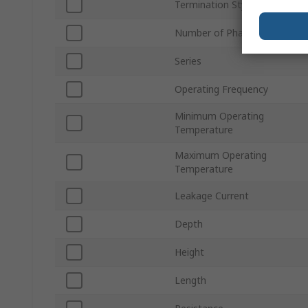
Termination Style
Number of Phases
Series
Operating Frequency
Minimum Operating
Temperature
Maximum Operating
Temperature
Leakage Current
Depth
Height
Length