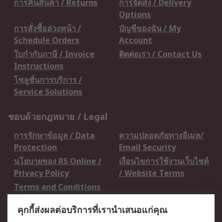
การคืนสินค้า / Returns
การจัดส่ง / Delivery
Options
การสั่งซื้อล่วงหน้า /
บัญชีของฉัน / My
Schedule Orders
Account
ใบกำกับภาษี / Invoice
ติดต่อเรา / Contact Us
Instructions
โซลูชั่นการบริการ /
Service Solutions
ชอบด้วยกฎหมาย / Legal
การรักษาข้อมูล / Data
ความปลอดภัยทางอีเมล/
Protection
Email Security
นโยบายของ RS Online /
เงื่อนไขการใช้งานเว็บไซต์
Privacy Policy
/ Website Terms
Terms and Conditions
of Sale
คุกกี้ส่งผลต่อบริการที่เรานำเสนอแก่คุณ