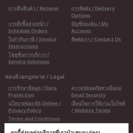
การคืนสินค้า / Returns
การจัดส่ง / Delivery
Options
การสั่งซื้อล่วงหน้า /
บัญชีของฉัน / My
Schedule Orders
Account
ใบกำกับภาษี / Invoice
ติดต่อเรา / Contact Us
Instructions
โซลูชั่นการบริการ /
Service Solutions
ชอบด้วยกฎหมาย / Legal
การรักษาข้อมูล / Data
ความปลอดภัยทางอีเมล/
Protection
Email Security
นโยบายของ RS Online /
เงื่อนไขการใช้งานเว็บไซต์
Privacy Policy
/ Website Terms
Terms and Conditions
of Sale
คุกกี้ส่งผลต่อบริการที่เรานำเสนอแก่คุณ