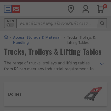
0
MPN
/
Access, Storage & Material
/
Trucks, Trolleys &
Handling
Lifting Tables
Trucks, Trolleys & Lifting Tables
The range of trucks, trolleys and lifting tables
from RS can meet any industrial requirement. In
this section, you'll find pallet, sack and cylinder
trucks plus a large selection of trolleys and lifting
tables in a variety of materials from plastic to
stainless steel. Many of the trucks, trolleys and
Dollies
lift tables are available as RS Pro, to help you cut
the cost but not the quality.