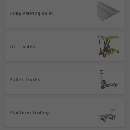
Types of Truck
Dolly Parking Rails
Cylinder Trucks
- have an ergonomic design
for the safe manual handling of individual
cylinders in a range of different diameters.
They're fitted with a galvanised chain to
Lift Tables
hold cylinders securely in the trolley while
in motion, preventing them from tipping up
and falling over.
Pallet Trucks
- designed for lifting and
moving pallets using forks that slot into the
Pallet Trucks
gap beneath a pallet. Common in
stockrooms that use wooden pallets
frequently and a great alternative to a
forklift.
Platform Trolleys
Sack Trucks
- are ideal for lifting and
transporting heavy loads, which reduces the
strain put on individuals and the risk of