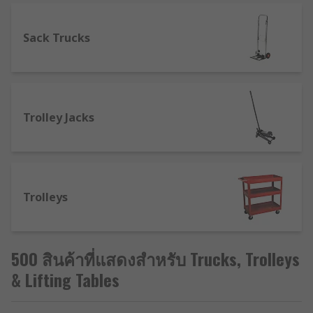
injury. Heavy duty sack trucks are made
from particularly hardwearing materials,
Sack Trucks
making them suitable for lifting and loading
heavier loads.
Types of Trolley
Trolley Jacks
Trolleys
- for use in various applications
such as in retail, offices, warehouses,
cleaning, kitchens, medical, hotel and
workshops. Trolleys enable the easy
Trolleys
movement of large and small components
and come in different styles, materials and
load capacities.
500 สินค้าที่แสดงสำหรับ Trucks, Trolleys
Platform Trolleys
- are handled trolley
designed to carry items such as boxes or
& Lifting Tables
packages across distances. The
undercarriage of the platform will have