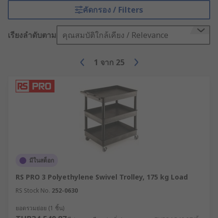
wheels that make them highly portable.
คัดกรอง / Filters
Trolley Jacks
- are used to lift a vehicle off
the ground and can be used as a temporary
เรียงลำดับตาม
คุณสมบัติใกล้เคียง / Relevance
support.
Dollies
- are flatbed platform
1
จาก
25
transportation units with wheels, ideal for
moving around bulky or heavy objects over
long distances.
Types of Lift Tables
Scissor lift tables
- take the strain when
you need to lift and manoeuvre heavy items
มีในสต็อก
through small distances, avoiding repetitive
RS PRO 3 Polyethylene Swivel Trolley, 175 kg Load
heavy lifting and therefore also many
health issues.
RS Stock No.
252-0630
Double scissor lift tables
- offer the same
ยอดรวมย่อย (1 ชิ้น)
benefits as a single scissor lift table but can