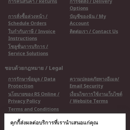
การคืนสินค้า / Returns
การจัดส่ง / Delivery
Options
การสั่งซื้อล่วงหน้า /
บัญชีของฉัน / My
Schedule Orders
Account
ใบกำกับภาษี / Invoice
ติดต่อเรา / Contact Us
Instructions
โซลูชั่นการบริการ /
Service Solutions
ชอบด้วยกฎหมาย / Legal
การรักษาข้อมูล / Data
ความปลอดภัยทางอีเมล/
Protection
Email Security
นโยบายของ RS Online /
เงื่อนไขการใช้งานเว็บไซต์
Privacy Policy
/ Website Terms
Terms and Conditions
of Sale
คุกกี้ส่งผลต่อบริการที่เรานำเสนอแก่คุณ