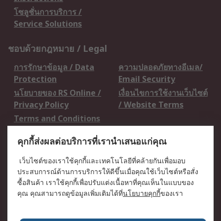
โซลูชั่นการบริการ /
Service Solutions
ชอบด้วยกฎหมาย / Legal
การรักษาข้อมูล / Data
ความปลอดภัยทางอีเมล/
Protection
Email Security
นโยบายของ RS Online /
เงื่อนไขการใช้งานเว็บไซต์
Privacy Policy
/ Website Terms
Terms and Conditions
of Sale
คุกกี้ส่งผลต่อบริการที่เรานำเสนอแก่คุณ
เกี่ยวกับ RS / About RS
เว็บไซต์ของเราใช้คุกกี้และเทคโนโลยีที่คล้ายกันเพื่อมอบ
ประสบการณ์ด้านการบริการให้ดีขึ้นเมื่อคุณใช้เว็บไซต์หรือสั่ง
RS ทั่วโลก / RS
ข่าวประชาสัมพันธ์ / Press
ซื้อสินค้า เราใช้คุกกี้เพื่อปรับแต่งเนื้อหาที่คุณเห็นในแบบของ
Worldwide
Centre
คุณ คุณสามารถดูข้อมูลเพิ่มเติมได้ที่
นโยบายคุกกี้
ของเรา
บริษัทในเครือ RS /
วิธีการชำระเงิน /
Corporate Group
Payment Details