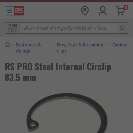
0
MPN
/
Fasteners &
/
Pins, Keys & Retaining
/
Circlips
Fixings
Clips
RS PRO Steel Internal Circlip
83.5 mm