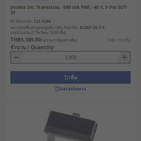
อุตสาหกรรมที่นิยมใช้ทรานซิสเตอร์ในการทำงาน มีดัง
Diodes Inc Transistor, -500 mA PNP, -45 V, 3-Pin SOT-
ต่อไปนี้
23
RS Stock No.
122-0286
อุตสาหกรรมอิเล็กทรอนิกส์ : ใช้ในการผลิตวงจร
หมายเลขชิ้นส่วนของผู้ผลิต / Mfr. Part No.
BC807-25-7-F
รวม (IC) และอุปกรณ์อิเล็กทรอนิกส์ประเภทต่าง
ยอดรวมย่อย (1 รีล รีลละ 3000 ชิ้น)
ๆ
THB5,385.00
(ไม่รวมภาษีมูลค่าเพิ่ม)
THB1.795/ชิ้น
จำนวน / Quantity
อุตสาหกรรมโทรคมนาคม : ใช้ในวงจรขยาย
สัญญาณและการประมวลผลสัญญาณ
อุตสาหกรรมยานยนต์ : ใช้ในระบบควบคุม
อิเล็กทรอนิกส์ของรถยนต์
เพิ่ม
อุตสาหกรรมการผลิตพลังงาน : ใช้ในวงจร
Datasheets
ควบคุมการจ่ายไฟฟ้า
คู่มือการเลือกซื้อไบโพลาร์
ทรานซิสเตอร์
หากคุณเป็นผู้ประกอบการที่กำลังวางแผนซื้อไบโพลาร์