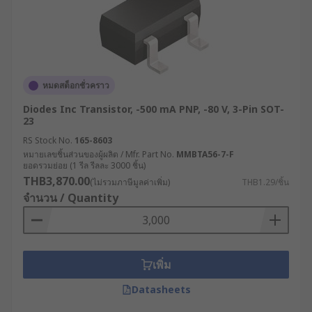
อย่างยิ่งในวงการอิเล็กทรอนิกส์ ด้วยคุณสมบัติการ
ขยายสัญญาณและการทำงานเป็นสวิตช์ ทำให้มีการใช้
งานอย่างกว้างขวางในอุตสาหกรรมต่าง ๆ การเข้าใจ
หลักการทำงานและประเภทของทรานซิสเตอร์จะช่วย
ให้เลือกใช้งานได้อย่างเหมาะสมและมีประสิทธิภาพ
หมดสต็อกชั่วคราว
สูงสุดได้นั่นเอง
Diodes Inc Transistor, -500 mA PNP, -80 V, 3-Pin SOT-
23
เลือกซื้อทรานซิสเตอร์จาก
RS Stock No.
165-8603
แบรนด์ที่คุณมั่นใจได้ที่ RS
หมายเลขชิ้นส่วนของผู้ผลิต / Mfr. Part No.
MMBTA56-7-F
ยอดรวมย่อย (1 รีล รีลละ 3000 ชิ้น)
THB3,870.00
(ไม่รวมภาษีมูลค่าเพิ่ม)
THB1.29/ชิ้น
RS ผู้นำด้านโซลูชันอุตสาหกรรมและอิเล็กทรอนิกส์
จำนวน / Quantity
จำหน่ายทรานซิสเตอร์ขยายเสียงและควบคุมการ
ทำงานของอุปกรณ์ไฟฟ้าจากแบรนด์ชั้นนำที่ได้
มาตรฐาน มีสินค้าให้เลือกหลากหลาย ทั้ง
ทรานซิสเตอร์ NPN, ทรานซิสเตอร์ PNP, ดิจิทัล
เพิ่ม
ทรานซิสเตอร์ และอื่น ๆ คุณสามารถเลือกซื้อสินค้าที่
Datasheets
ต้องการได้อย่างสะดวกตลอด 24 ชม. บนเว็บไซต์ของ
เรา พร้อมบริการจัดส่งทั่วประเทศไทย หากต้องการคำ