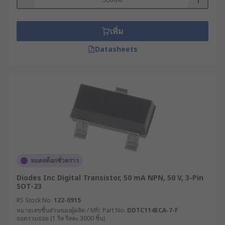
การสวิตช์ : ทรานซิสเตอร์สามารถทำหน้าที่เป็น
สวิตช์เปิด-ปิดในวงจรดิจิทัลได้
เพิ่ม
การขยาย : ใช้ในการขยายสัญญาณไฟฟ้าใน
Datasheets
วงจรแอนะล็อก รวมทั้งการขยายเสียงด้วย
ทรานซิสเตอร์ มีหลักการทํางานโดยอาศัยการควบคุม
การไหลของกระแสไฟฟ้าผ่านชั้นสารกึ่งตัวนำ โดยการ
ป้อนแรงดันไฟฟ้าเข้าที่ขาเบส (Base) จะทำให้
ทรานซิสเตอร์ทำงานเป็นตัวนำ หรือฉนวน ซึ่งเป็นหลัก
การพื้นฐานที่ทำให้ทรานซิสเตอร์สามารถทำงานได้ทั้ง
ในวงจรดิจิทัลและแอนะล็อก
ประโยชน์ของทรานซิสเตอร์
หมดสต็อกชั่วคราว
Diodes Inc Digital Transistor, 50 mA NPN, 50 V, 3-Pin
SOT-23
ทรานซิสเตอร์ มีประโยชน์มากมายในวงจร
อิเล็กทรอนิกส์ ซึ่งที่นิยมใช้งานกันทั่วไป มีดังนี้
RS Stock No.
122-0915
หมายเลขชิ้นส่วนของผู้ผลิต / Mfr. Part No.
DDTC114ECA-7-F
ยอดรวมย่อย (1 รีล รีลละ 3000 ชิ้น)
ขยายสัญญาณเสียงในเครื่องขยายเสียง