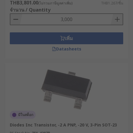
THB3,801.00
(ไม่รวมภาษีมูลค่าเพิ่ม)
THB1.267/ชิ้น
ควบคุมการทำงานของอุปกรณ์ไฟฟ้า
จำนวน / Quantity
ใช้เป็นสวิตช์อิเล็กทรอนิกส์ในวงจรดิจิทัล
ประมวลผลข้อมูลในคอมพิวเตอร์
ควบคุมกระแสไฟฟ้าในวงจรกำลัง
เพิ่ม
ทรานซิสเตอร์มีกี่ชนิด ?
Datasheets
ปัจจุบัน ทรานซิสเตอร์มีให้เลือกใช้งานหลายชนิด ซึ่ง
คุณสามารถเลือกใช้ตามรูปแบบและวัตถุประสงค์ใน
การใช้งานได้จากทรานซิสเตอร์หลากหลายประเภท
เหล่านี้
ทรานซิสเตอร์ NPN : เป็นประเภทที่มีชั้นกลางเป็น
สารชนิด P อยู่ระหว่างชั้น N สองชั้น ซึ่งคนส่วน
ใหญ่มักมีคำถามว่า ทรานซิสเตอร์ NPN มีเบอร์
มีในสต็อก
อะไรบ้าง คำตอบคือมีหลายเบอร์ ขึ้นอยู่กับการใช้
Diodes Inc Transistor, -2 A PNP, -20 V, 3-Pin SOT-23
งาน เช่น 2N3904, BC547, 2N2222