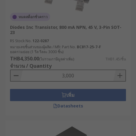
ทรานซิสเตอร์ แต่ยังไม่รู้ว่าจะเลือกจากหลักเกณฑ์ข้อ
ใดบ้าง สามารถพิจารณาได้จากปัจจัยเหล่านี้
หมดสต็อกชั่วคราว
ประเภท : เลือกระหว่าง NPN หรือ PNP ตาม
Diodes Inc Transistor, 800 mA NPN, 45 V, 3-Pin SOT-
ความต้องการของวงจร
23
กำลังขับ : พิจารณาค่ากระแสและแรงดันที่
RS Stock No.
122-0287
ทรานซิสเตอร์สามารถทนได้
หมายเลขชิ้นส่วนของผู้ผลิต / Mfr. Part No.
BC817-25-7-F
ยอดรวมย่อย (1 รีล รีลละ 3000 ชิ้น)
ความถี่การทำงาน : เลือกให้เหมาะกับความถี่
THB4,350.00
(ไม่รวมภาษีมูลค่าเพิ่ม)
THB1.45/ชิ้น
ของวงจรที่ใช้งาน
จำนวน / Quantity
รูปแบบการติดตั้ง : มีทั้งแบบ Through-Hole และ
Surface Mount
ทรานซิสเตอร์ทั้งแบบ NPN และ PNP มีให้เลือกหลาก
เพิ่ม
หลายราคา อาจแตกต่างกันขึ้นอยู่กับคุณสมบัติและ
Datasheets
แบรนด์ แต่โดยทั่วไปมีราคาไม่สูงมากนัก ทำให้เป็นตัว
เลือกที่คุ้มค่าสำหรับผู้ประกอบการและนักออกแบบ
วงจรอิเล็กทรอนิกส์
ไบโพลาร์ทรานซิสเตอร์ เป็นอุปกรณ์ที่มีความสำคัญ