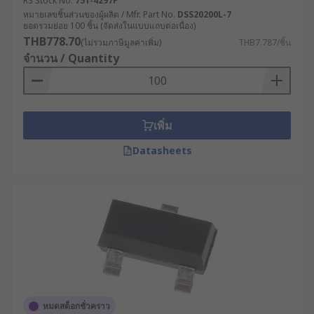
RS Stock No.
751-4297P
ทรานซิสเตอร์ PNP : มีโครงสร้างตรงข้ามกับ
หมายเลขชิ้นส่วนของผู้ผลิต / Mfr. Part No.
DSS20200L-7
ยอดรวมย่อย 100 ชิ้น (จัดส่งในแบบแถบต่อเนื่อง)
NPN โดยมีชั้นกลางเป็นสารชนิด N อยู่ระหว่าง
THB778.70
(ไม่รวมภาษีมูลค่าเพิ่ม)
THB7.787/ชิ้น
ชั้น P สองชั้น
จำนวน / Quantity
ดิจิทัลทรานซิสเตอร์ : ออกแบบมาเพื่อใช้งานใน
วงจรดิจิทัลโดยเฉพาะ
UJT (Unijunction Transistor) : มีโครงสร้าง
พิเศษที่ใช้ในวงจรกำเนิดสัญญาณ
เพิ่ม
Datasheets
ทรานซิสเตอร์ 3 ขา ทั้ง NPN และ PNP จะประกอบไป
ด้วยขาหลัก 3 ขา ได้แก่ เบส (Base), คอลเลกเตอร์
(Collector) และอิมิตเตอร์ (Emitter)
อุตสาหกรรมและตัวอย่างการ
ประยุกต์ใช้ทรานซิสเตอร์
ทรานซิสเตอร์ เป็นอุปกรณ์ไฟฟ้าที่นำไปประยุกต์ใช้
อย่างกว้างขวางในหลากหลายอุตสาหกรรม โดย
หมดสต็อกชั่วคราว