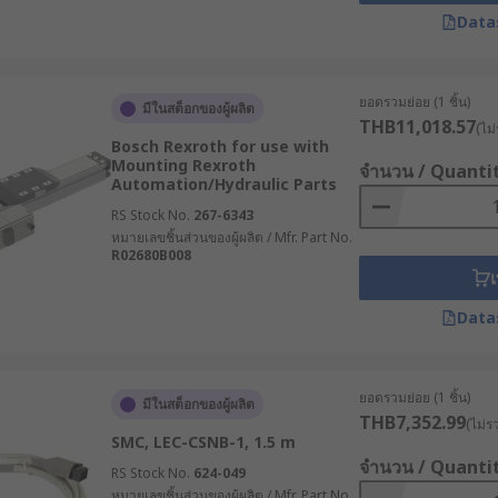
ช้แอคทูเอเตอร์เชิงเส้นในการเคลื่อนที่ของข้อต่อ กริป และเซ็นเซอร
Data
บ และการตรวจสอบ ดำเนินไปได้อย่างต่อเนื่อง
อคทูเอเตอร์เป็นส่วนสำคัญสำหรับเครื่องจักรในการบรรจุ, ปิดฝา,
ยอดรวมย่อย (1 ชิ้น)
มีในสต็อกของผู้ผลิต
มาะสมกับสภาพแวดล้อมที่ต้องการความสะอาดและเรียบร้อยในอุต
THB11,018.57
(ไม่
น
Bosch Rexroth for use with
Mounting Rexroth
จำนวน / Quanti
อเตอร์เชิงเส้นทำหน้าที่ควบคุมการระบายอากาศในโรงเรือน รวมถึ
Automation/Hydraulic Parts
องรับการทำงานแบบอัตโนมัติในงานการเกษตร
RS Stock No.
267-6343
ิงเส้นใช้ในการปรับเตียงผู้ป่วย และทำให้อุปกรณ์ห้องปฏิบัติการท
หมายเลขชิ้นส่วนของผู้ผลิต / Mfr. Part No.
R02680B008
สะดวกสบายและความแม่นยำในสภาพแวดล้อมทางการแพทย์
เ
ให้เหมาะกับการใช้งาน
Data
Actuator ที่รองรับแรงและน้ำหนักได้เหมาะสมกับลักษณะงาน เพื่อ
ยอดรวมย่อย (1 ชิ้น)
่อเนื่อง ควรตรวจสอบค่าแรงดัน แรงผลัก แรงดึง และรอบการทำงา
มีในสต็อกของผู้ผลิต
THB7,352.99
(ไม่ร
นชักควรเหมาะกับช่วงการเคลื่อนที่ที่ต้องการใช้งานจริง หากเลื
SMC, LEC-CSNB-1, 1.5 m
ืองพื้นที่และต้นทุนโดยไม่จำเป็น
จำนวน / Quanti
RS Stock No.
624-049
หมายเลขชิ้นส่วนของผู้ผลิต / Mfr. Part No.