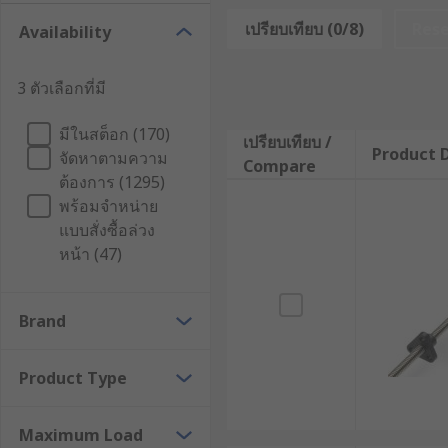
ติกในหลายงาน อีกทั้งยังดูแลรักษาง่าย ลดการรั่วซึม แล
เปรียบเทียบ (0/8)
Res
Availability
ตัวกระตุ้นเชิงเส้น (Linear Actuat
3 ตัวเลือกที่มี
ตัวกระตุ้นเชิงเส้น หรือลิเนียร์แอคทูเอเตอร์ คืออุปกรณ์ที
มีในสต็อก (170)
มอเตอร์ไฟฟ้าร่วมกับกลไกเกลียวหรือระบบส่งกำลัง เพื่อเปล
เปรียบเทียบ /
Product D
จัดหาตามความ
Compare
ต้องการ (1295)
การเคลื่อนที่ลักษณะนี้เหมาะสำหรับงานที่ต้องมีการผลัก ด
พร้อมจำหน่าย
ขยับชิ้นส่วนเครื่องจักร หรือการเคลื่อนที่ของแขนหุ่นยนต์
แบบสั่งซื้อล่วง
ปัจจุบันมีทั้งรุ่นสำหรับงานทั่วไปอย่าง Electric Linear 
หน้า (47)
และการทำงานต่อเนื่อง
หลักการทำงานของ Electric Linear
Brand
Electric Linear Actuator ทำงานโดยใช้มอเตอร์ไฟฟ้าขับชุ
Product Type
ชักหรือเพลา ทำให้เกิดการยืดออกและหดกลับตามคำสั่งคว
Maximum Load
ระบบภายในมักใช้กลไกเกลียว เช่น เกลียวบอล (Ball Screw),