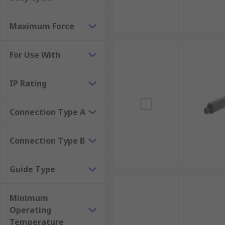
สำหรับระบบหุ่นยนต์ สายการประกอบ และงานระบบอัต
ลดความต้องการในการบำรุงรักษา : เมื่อเปรียบเทีย
Maximum Force
จำเป็นในการบำรุงรักษาตามรอบ ช่วยลดระยะเวลาห
ประหยัดพลังงาน : ระบบขับเคลื่อนด้วยไฟฟ้าจะใช้พล
For Use With
ทำงาน
รองรับระบบ Automation และ Smart Factory : ลิเนี
IP Rating
เหมาะสำหรับโรงงานอุตสาหกรรมยุคใหม่ที่ต้องก
ประเภทของElectric Linear Actuat
Connection Type A
Electric Linear Actuator มีให้เลือกหลายรูปแบบ ซึ่ง
Connection Type B
สมจะช่วยเพิ่มประสิทธิภาพ ลดการสึกหรอ และยืดอายุกา
1. แอคทูเอเตอร์แบบแท่ง (Rod Style Linear 
Guide Type
Rod Style Linear Actuator เป็นประเภทที่พบได้บ่อยที่สุด
Minimum
อัตโนมัติ และงานอุตสาหกรรมทั่วไป รวมถึงงานเปิด-ปิดอุ
Operating
Temperature