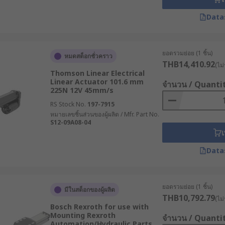
โนมัติที่ต้องการความละเอียดสูง
บกับระบบไฮดรอลิก Electric Linear Actuators ไม่มีความเสี่ยงจ
Data
ยุดทำงานของระบบได้อย่างมีประสิทธิภาพ
ังงานเฉพาะช่วงที่มีการเคลื่อนที่ จึงช่วยลดการใช้พลังงานโดย
ยอดรวมย่อย (1 ชิ้น)
หมดสต็อกชั่วคราว
THB14,410.92
(ไม่
ยร์แอคทูเอเตอร์สามารถทำงานร่วมกับ PLC เซ็นเซอร์ และระบบควบ
Thomson Linear Electrical
Linear Actuator 101.6 mm
จำนวน / Quanti
ารความแม่นยำและการควบคุมแบบ Real-Time
225N 12V 45mm/s
or
RS Stock No.
197-7915
หมายเลขชิ้นส่วนของผู้ผลิต / Mfr. Part No.
S12-09A08-04
เ
แต่ละประเภทออกแบบให้เหมาะกับลักษณะงาน โหลด และสภาพแวดล้อมท
รใช้งานของระบบ
Data
Actuators)
ยอดรวมย่อย (1 ชิ้น)
มีในสต็อกของผู้ผลิต
 มีแกนชักที่สามารถยืดออกและหดกลับได้ ใช้สำหรับงานดัน ดึง ยก 
THB10,792.79
(ไม่
ปกรณ์และระบบเคลื่อนย้ายต่าง ๆ
Bosch Rexroth for use with
Mounting Rexroth
จำนวน / Quanti
Automation/Hydraulic Parts