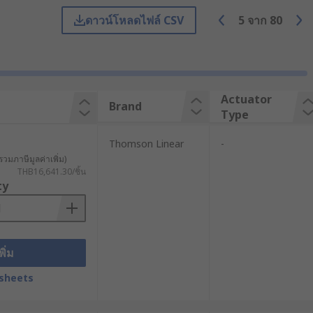
ระสิทธิภาพ
ดาวน์โหลดไฟล์ CSV
5
จาก
80
ยทั่วไป Electric Linear Actuator จะใช้
Actuator
Brand
Type
ดอุปกรณ์อัตโนมัติ การควบคุมวาล์ว การ
Thomson Linear
-
รวมภาษีมูลค่าเพิ่ม)
THB16,641.30/ชิ้น
บงานอุตสาหกรรมหนักที่ต้องรองรับโหลด
ty
พิ่ม
ห้กลายเป็นการเคลื่อนที่เชิงเส้นของแกน
sheets
ซึ่งแต่ละแบบมีจุดเด่นต่างกันในด้าน