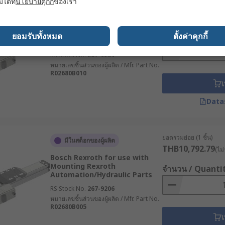
มได้ที่
นโยบายคุกกี้
ของเรา
ยอดรวมย่อย (1 ชิ้น)
มีในสต็อกของผู้ผลิต
การเคลื่อนที่ ทำให้สามารถกำหนดตำแหน่งได้อย่างละเอียดและแ
THB10,792.79
(ไม่
ามละเอียดสูง
Bosch Rexroth for use with
Mounting Rexroth
จำนวน / Quanti
ยอมรับทั้งหมด
ตั้งค่าคุกกี้
Automation/Hydraulic Parts
RS Stock No.
267-9209
หมายเลขชิ้นส่วนของผู้ผลิต / Mfr. Part No.
ร์และชุดแกนขับไว้ในตัวเดียว เหมาะสำหรับงานเปิด-ปิดอัตโนมัติ 
R02680B010
ในระบบขนาดเล็กหรือระบบพลังงานแบตเตอรี่
เ
ชิงเส้นในอุตสาหกรรมต่าง ๆ
Data
และเครื่องจักรในปัจจุบัน ซึ่งทำหน้าที่มอบการเคลื่อนที่เชิงเส้น
ยอดรวมย่อย (1 ชิ้น)
มีในสต็อกของผู้ผลิต
นที่กลไกที่ควบคุมได้ อุปกรณ์นี้จึงเป็นส่วนสำคัญในหลายอุตส
THB10,792.79
(ไม่
Bosch Rexroth for use with
Mounting Rexroth
ear Actuator นิยมใช้ในอุตสาหกรรมการผลิต โดยใช้ใน
ระบบอัตโน
จำนวน / Quanti
Automation/Hydraulic Parts
ต อีกทั้งยังช่วยในการทำงานของสายพาน, เครื่องกด, และอุปกรณ์กา
RS Stock No.
267-9206
หมายเลขชิ้นส่วนของผู้ผลิต / Mfr. Part No.
ูเอเตอร์เหล่านี้ใช้ในการปรับแขนหุ่นยนต์และเครื่องมือการประ
R02680B005
เ
ละทดสอบ เพื่อเร่งกระบวนการผลิตด้วยความแม่นยำที่สม่ำเสมอ