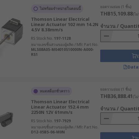
ยอดรวมย่อย (1 ชิ้น)
ไม่พร้อมจำหน่ายในตอนนี้
THB15,109.88
(ไม่
Thomson Linear Electrical
้ประสิทธิภาพสูง เหมาะสำหรับงานที่ต้องการความแม่นยำในการควบ
Linear Actuator 102 mm 14.2N
จำนวน / Quanti
บบอัตโนมัติความละเอียดสูง
4.5V 8.38mm/s
างเรียบง่าย ราคาคุ้มค่า และดูแลรักษาง่าย เหมาะสำหรับงานทั่วไ
RS Stock No.
197-1128
ดเล็ก
หมายเลขชิ้นส่วนของผู้ผลิต / Mfr. Part No.
MLS08A05-M04010S10000N-A000-
งานที่ต้องรองรับโหลดสูงและการใช้งานต่อเนื่องในอุตสาหกรรมห
RS1
เ
ละทำงานตลอดเวลา
Data
ลิมิตสวิตช์ หรือ
โพเทนชิโอมิเตอร์ (Potentiometers)
เพื่อเพิ
ยอดรวมย่อย (1 ชิ้น)
หมดสต็อกชั่วคราว
ator
THB36,888.41
(ไม่
Thomson Linear Electrical
Linear Actuator 152.4 mm
จำนวน / Quanti
2250N 12V 61mm/s
uator มีโครงสร้างที่เรียบง่ายและใช้พื้นที่ติดตั้งไม่มาก จึงสามาร
RS Stock No.
197-7929
ไกซับซ้อนเหมือนระบบไฮดรอลิก
หมายเลขชิ้นส่วนของผู้ผลิต / Mfr. Part No.
เชิงเส้นช่วยให้สามารถควบคุมระยะชัก ความเร็ว และแรงได้อย่างละเ
D12-05B5-06-M0N
เ