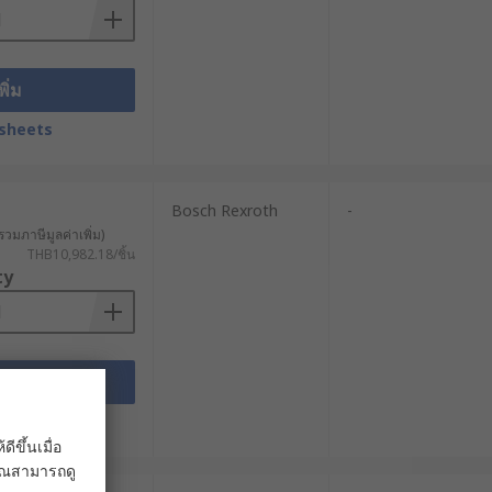
ลาที่กำหนดไว้ โดยไม่ต้องมีแท่งยืดหด
พิ่ม
ายพานหรือเกลียว เหมาะสำหรับงานลำเลียง
sheets
Bosch Rexroth
-
ยำ เช่นเกลียวบอล (Ball Screw) เกลียวหัว
รวมภาษีมูลค่าเพิ่ม)
น่งและการเคลื่อนที่ซ้ำอย่างแม่นยำ
THB10,982.18/ชิ้น
ty
่วไปแล้วจะให้ความเร็วสูงและระยะ
พิ่ม
ตอบโจทย์งานในระยะทางยาว และงานที่
sheets
ขึ้นเมื่อ
 คุณสามารถดู