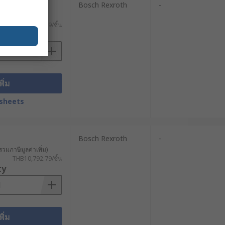
Bosch Rexroth
-
ม่นยำ เหมาะสำหรับอุปกรณ์ทางการ
รวมภาษีมูลค่าเพิ่ม)
THB10,792.79/ชิ้น
ty
งานปรับระดับ และระบบที่ต้องการติดตั้ง
พิ่ม
sheets
ที่แม่นยำ ผ่านการใช้พลังงานไฟฟ้า และ
Bosch Rexroth
-
าหกรรม
รวมภาษีมูลค่าเพิ่ม)
THB10,792.79/ชิ้น
มัติ
ในการทำงานของเครื่องจักร ช่วย
ty
รประกอบ เพื่อเพิ่มประสิทธิภาพและ
กอบ เพื่อจัดตำแหน่งชิ้นส่วนอย่าง
พิ่ม