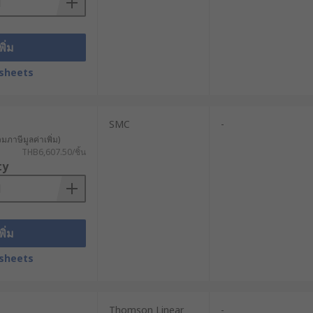
นที่ช้าแต่แม่นยำ เช่น อุปกรณ์ปรับ
รงดันต่ำ ส่วนระบบ 24V หรือแรงดันสูง
พิ่ม
ราคาเหมาะสม ควรพิจารณาร่วมกับแรงขับ
sheets
ำ ควรเลือกแอคทูเอเตอร์ที่มีมาตรฐานการ
SMC
-
นยำและทำงานร่วมกับระบบ Automation
วมภาษีมูลค่าเพิ่ม)
THB6,607.50/ชิ้น
ty
าะตัวกระตุ้นเชิงเส้นอาจมีราคาแตกต่าง
 Industrial Electric Linear Actuator
พิ่ม
sheets
ear Actuator คุณภาพสูง รองรับทั้งงาน
strial Electric Linear Actuator จาก
ชิงเส้นได้ทั้งแบบราคาปลีกและราคาส่ง
Thomson Linear
-