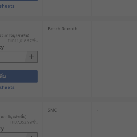
์ ให้เป็นไปอย่างแม่นยำ ซึ่งช่วยให้การ
sheets
 การติดฉลาก และการคัดแยกสินค้า ด้วย
Bosch Rexroth
-
สาหกรรมอาหาร ในขณะเดียวกันก็ช่วย
รวมภาษีมูลค่าเพิ่ม)
THB11,018.57/ชิ้น
ty
งอุปกรณ์ปลูกและเก็บเกี่ยว ช่วย
ำงานได้อย่างอัตโนมัติ นอกจากนี้ การ
พิ่ม
sheets
ป้องกันการทำงานหนักเกินไปและช่วยยืด
นจากข้อมูลสินค้าอย่างละเอียด
SMC
-
วมภาษีมูลค่าเพิ่ม)
อกสั้นเกินไปอาจไม่สามารถทำงานได้เต็ม
THB7,352.99/ชิ้น
ty