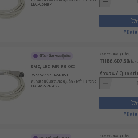
ูง เช่น ระบบคัดแยกหรือระบบลำเลียง ขณะที่บางระบบต้องการเคลื่อ
LEC-CSNB-1
ร็วให้สัมพันธ์กับแรงและระยะชักของระบบ
ะสำหรับงานระบบแบตเตอรี่ อุปกรณ์ขนาดเล็ก หรือระบบที่ต้องการแ
เ
ึ้น สำหรับผู้ที่กำลังมองหา Electric Linear Actuator 12V ที่
กราคาเพียงอย่างเดียว
Data
พื้นที่กลางแจ้ง หรือสภาพแวดล้อมที่มีฝุ่น ความชื้น หรือละอองน้
ใช้งานและลดความเสี่ยงจากความเสียหายของอุปกรณ์
ยอดรวมย่อย (1 ชิ้น)
มีในสต็อกของผู้ผลิต
เซอร์หรือตัวตรวจจับตำแหน่ง เพื่อควบคุมการเคลื่อนที่ให้แม่
THB6,607.50
(ไม่ร
ี่ซ้ำในตำแหน่งเดิมหรือต้องส่งค่าตำแหน่งกลับไปยังชุดควบคุม
SMC, LEC-MR-RB-032
จำนวน / Quanti
RS Stock No.
624-053
r ควรเปรียบเทียบราคา ควบคู่กับคุณสมบัติที่ต้องใช้งานจริง เพร
หมายเลขชิ้นส่วนของผู้ผลิต / Mfr. Part No.
้ผลิต หากเป็นรุ่นสำหรับงานหนักหรือใช้งานต่อเนื่อง ควรพิจารณา
LEC-MR-RB-032
รบำรุงรักษาในระยะยาว
เ
r คุณภาพสูงจาก RS
Data
ตัวกระตุ้นเชิงเส้นราคาดีทั้ง Electric Linear Actuator และ Lin
รอบคลุมทั้ง Stepper Linear Actuator, มอเตอร์แกนชัก และ Indu
ยอดรวมย่อย (1 ชิ้น)
K
,
Norgren
และอีกหลากหลายแบรนด์ สามารถเลือกซื้อตัวกระตุ้นเ
หมดสต็อกชั่วคราว