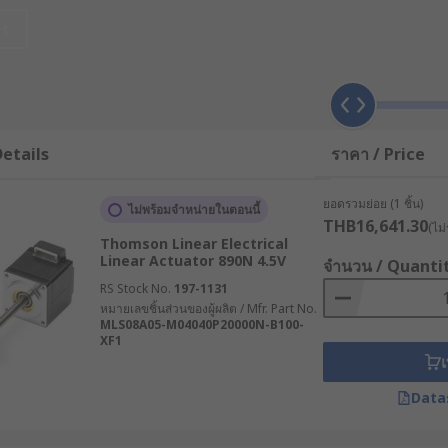
ะรองรับการทำงานร่วมกับระบบควบคุมอัตโนมัติสมัยใหม่ได้อย่างมีป
et
or) คืออะไร ?
่เปลี่ยนพลังงานไฟฟ้าหรือ ให้กลายเป็นการเคลื่อนที่ในแนวเส้นตรง โด
ี่ยนการหมุนของมอเตอร์ให้กลายเป็นการเคลื่อนที่เชิงเส้น
etails
ราคา / Price
ึง ยก ปรับระดับ หรือควบคุมตำแหน่งอย่างแม่นยำ เช่น การเปิด-ปิ
ยอดรวมย่อย (1 ชิ้น)
ไม่พร้อมจำหน่ายในตอนนี้
THB16,641.30
(ไม่
Thomson Linear Electrical
Actuator 12V และรุ่น Industrial Electric Linear Actuator สำหรั
Linear Actuator 890N 4.5V
จำนวน / Quanti
RS Stock No.
197-1131
หมายเลขชิ้นส่วนของผู้ผลิต / Mfr. Part No.
 Actuator
MLS08A05-M04040P20000N-B100-
XF1
เ
ดเกียร์และแกนเกลียวภายใน เมื่อมอเตอร์หมุน จะเปลี่ยนแรงหมุนใ
Data
บคุม
 เกลียวหัวทวน (Lead Screw) และ เกลียวลูกกลิ้ง (Roller Screw) 