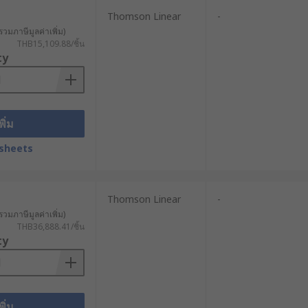
Thomson Linear
-
รวมภาษีมูลค่าเพิ่ม)
คุมตำแหน่งและการเคลื่อนที่ซ้ำอย่าง
THB15,109.88/ชิ้น
ty
ปที่ต้องการแรงและความเร็วระดับปาน
นัก มีความทนทานสูงและอายุการใช้งาน
พิ่ม
sheets
่มความแม่นยำในการควบคุมการเคลื่อนที่
Thomson Linear
-
รวมภาษีมูลค่าเพิ่ม)
THB36,888.41/ชิ้น
ty
ถนำไปประยุกต์ใช้งานกับเครื่องจักรและ
อียดแม่นยำ ตัวกระตุ้นเชิงเส้นจึงเหมาะ
พิ่ม