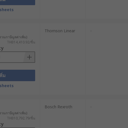
ากการรั่วซึมของของเหลว และลดความ
sheets
รวมของระบบ และเพิ่มประสิทธิภาพในการ
Thomson Linear
-
รวมภาษีมูลค่าเพิ่ม)
คุมอัตโนมัติได้อย่างมีประสิทธิภาพ
THB14,410.92/ชิ้น
ty
พิ่ม
ี่แตกต่างกัน การเลือกประเภทที่เหมาะ
sheets
Bosch Rexroth
-
หรือปรับตำแหน่งในเครื่องจักร ระบบ
รวมภาษีมูลค่าเพิ่ม)
THB10,792.79/ชิ้น
ty