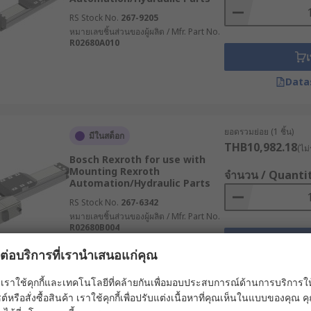
 Actuators)
RS Stock No.
267-9205
หมายเลขชิ้นส่วนของผู้ผลิต / Mfr. Part No.
ทนแกนชักภายนอก โดยตะกร้าหรือแคร่จะเคลื่อนที่ไปตามรางหรือเพ
R02680A010
เ
เคลื่อนที่ที่ยาวขึ้น ระบบขับเคลื่อนสามารถเลือกใช้ได้ทั้งแบบส
ยชิ้นงานในระบบอัตโนมัติ
Data
Screw-Driven Linear Actuators)
ยอดรวมย่อย (1 ชิ้น)
มีในสต็อก
 เพื่อแปลงการหมุนจากมอเตอร์ให้เป็นการเคลื่อนที่เชิงเส้นที่แม่น
THB10,982.18
(ไม่
บบนี้นิยมนำไปใช้งานอย่างแพร่หลายในงานที่ต้องมีการควบคุมตำแห
Bosch Rexroth for use with
Mounting Rexroth
จำนวน / Quanti
Automation/Hydraulic Parts
(Belt-Driven Linear Actuators)
RS Stock No.
267-6342
หมายเลขชิ้นส่วนของผู้ผลิต / Mfr. Part No.
อลากการหมุนจากมอเตอร์ให้กลายเป็นการเคลื่อนที่เชิงเส้น โดยทั
R02680B004
เ
ยว มักใช้งานในระบบที่ต้องมีการเคลื่อนที่ที่ราบรื่นและรวดเร็ว 
ผลต่อบริการที่เรานำเสนอแก่คุณ
หรือระบบสายพานลำเลียง
Data
เราใช้คุกกี้และเทคโนโลยีที่คล้ายกันเพื่อมอบประสบการณ์ด้านการบริการให้ดี
r Linear Actuator)
ต์หรือสั่งซื้อสินค้า เราใช้คุกกี้เพื่อปรับแต่งเนื้อหาที่คุณเห็นในแบบของคุณ