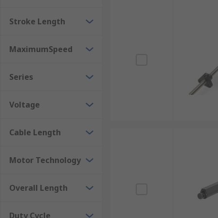
ความเร็ว ความแม่นยำ และความสามารถในการรับแรง
Stroke Length
เกลียวบอล (Ball Screw) : มีแรงเสียดทานต่ำและให
ต่อเนื่อง เช่น เครื่องจักร CNC ระบบหุ่นยนต์ และระ
MaximumSpeed
เกลียวหัวทวน (Lead Screw) : เป็นระบบที่มีโครงสร้
กลาง เช่น ระบบเปิด-ปิดอัตโนมัติ หรือเครื่องจักรขนา
Series
เกลียวลูกกลิ้ง (Roller Screw) : ออกแบบมาสำหรับ
ยาวนาน เหมาะสำหรับระบบที่ต้องใช้แรงขับมากแ
Voltage
แอคทูเอเตอร์บางรุ่นยังมีการรวมระบบตรวจจับตำแหน่ง เช่น 
และเสริมความปลอดภัยในการทำงาน
Cable Length
ประโยชน์ของElectric Linear Actu
Motor Technology
โครงสร้างกะทัดรัด ติดตั้งง่าย : Electric Linear Act
Overall Length
ระบบอัตโนมัติได้หลากหลาย โดยไม่ต้องใช้ระบบกล
ควบคุมการเคลื่อนที่ได้อย่างแม่นยำสูง : ตัวกระตุ้น
Duty Cycle