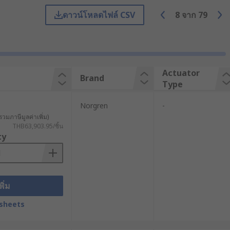
ระสิทธิภาพ
ดาวน์โหลดไฟล์ CSV
8
จาก
79
ยทั่วไป Electric Linear Actuator จะใช้
Actuator
Brand
Type
ดอุปกรณ์อัตโนมัติ การควบคุมวาล์ว การ
Norgren
-
รวมภาษีมูลค่าเพิ่ม)
THB63,903.95/ชิ้น
บงานอุตสาหกรรมหนักที่ต้องรองรับโหลด
ty
พิ่ม
ห้กลายเป็นการเคลื่อนที่เชิงเส้นของแกน
sheets
ซึ่งแต่ละแบบมีจุดเด่นต่างกันในด้าน