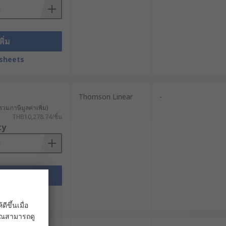
ลาที่กำหนดไว้ โดยไม่ต้องมีแท่งยืดหด
พิ่ม
ายพานหรือเกลียว เหมาะสำหรับงานลำเลียง
sheets
Thomson Linear
-
ยำ เช่นเกลียวบอล (Ball Screw) เกลียวหัว
รวมภาษีมูลค่าเพิ่ม)
น่งและการเคลื่อนที่ซ้ำอย่างแม่นยำ
THB10,278.74/ชิ้น
ty
่วไปแล้วจะให้ความเร็วสูงและระยะ
พิ่ม
ตอบโจทย์งานในระยะทางยาว และงานที่
sheets
ขึ้นเมื่อ
 คุณสามารถดู