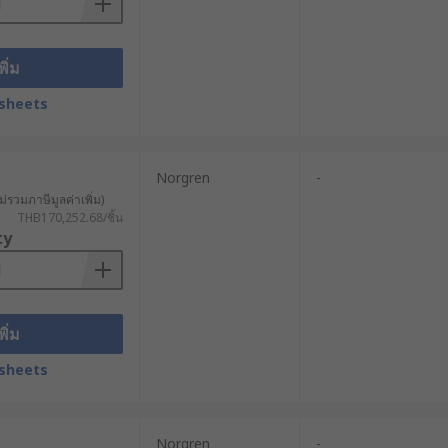
นที่ช้าแต่แม่นยำ เช่น อุปกรณ์ปรับ
รงดันต่ำ ส่วนระบบ 24V หรือแรงดันสูง
พิ่ม
ราคาเหมาะสม ควรพิจารณาร่วมกับแรงขับ
sheets
ำ ควรเลือกแอคทูเอเตอร์ที่มีมาตรฐานการ
Norgren
-
นยำและทำงานร่วมกับระบบ Automation
ม่รวมภาษีมูลค่าเพิ่ม)
THB170,252.68/ชิ้น
ty
าะตัวกระตุ้นเชิงเส้นอาจมีราคาแตกต่าง
 Industrial Electric Linear Actuator
พิ่ม
sheets
ear Actuator คุณภาพสูง รองรับทั้งงาน
strial Electric Linear Actuator จาก
ชิงเส้นได้ทั้งแบบราคาปลีกและราคาส่ง
Norgren
-