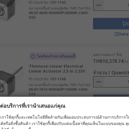
 Actuators)
RS Stock No.
197-1103
หมายเลขชิ้นส่วนของผู้ผลิต / Mfr. Part No.
MLN14A08-M06060P30000N-C6A0-
ทนแกนชักภายนอก โดยตะกร้าหรือแคร่จะเคลื่อนที่ไปตามรางหรือเพ
XXX
เ
เคลื่อนที่ที่ยาวขึ้น ระบบขับเคลื่อนสามารถเลือกใช้ได้ทั้งแบบส
ยชิ้นงานในระบบอัตโนมัติ
Data
Screw-Driven Linear Actuators)
ยอดรวมย่อย (1 ชิ้น)
ไม่พร้อมจำหน่ายในตอนนี้
 เพื่อแปลงการหมุนจากมอเตอร์ให้เป็นการเคลื่อนที่เชิงเส้นที่แม่น
THB10,278.74
(ไม่
บบนี้นิยมนำไปใช้งานอย่างแพร่หลายในงานที่ต้องมีการควบคุมตำแห
Thomson Linear Electrical
Linear Actuator 2.5 in 2.33V
จำนวน / Quanti
(Belt-Driven Linear Actuators)
RS Stock No.
197-1108
หมายเลขชิ้นส่วนของผู้ผลิต / Mfr. Part No.
MLN17A10-M06060P15000N-C6A0-
อลากการหมุนจากมอเตอร์ให้กลายเป็นการเคลื่อนที่เชิงเส้น โดยทั
XXX
เ
ยว มักใช้งานในระบบที่ต้องมีการเคลื่อนที่ที่ราบรื่นและรวดเร็ว 
ผลต่อบริการที่เรานำเสนอแก่คุณ
หรือระบบสายพานลำเลียง
Data
เราใช้คุกกี้และเทคโนโลยีที่คล้ายกันเพื่อมอบประสบการณ์ด้านการบริการให้ดี
r Linear Actuator)
ต์หรือสั่งซื้อสินค้า เราใช้คุกกี้เพื่อปรับแต่งเนื้อหาที่คุณเห็นในแบบของคุณ