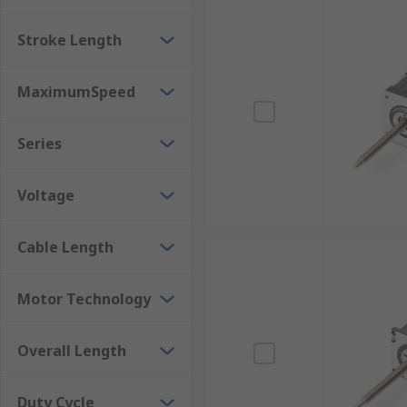
ความเร็ว ความแม่นยำ และความสามารถในการรับแรง
Stroke Length
เกลียวบอล (Ball Screw) : มีแรงเสียดทานต่ำและให
ต่อเนื่อง เช่น เครื่องจักร CNC ระบบหุ่นยนต์ และระ
MaximumSpeed
เกลียวหัวทวน (Lead Screw) : เป็นระบบที่มีโครงสร้
กลาง เช่น ระบบเปิด-ปิดอัตโนมัติ หรือเครื่องจักรขนา
Series
เกลียวลูกกลิ้ง (Roller Screw) : ออกแบบมาสำหรับ
ยาวนาน เหมาะสำหรับระบบที่ต้องใช้แรงขับมากแ
Voltage
แอคทูเอเตอร์บางรุ่นยังมีการรวมระบบตรวจจับตำแหน่ง เช่น 
และเสริมความปลอดภัยในการทำงาน
Cable Length
ประโยชน์ของElectric Linear Actu
Motor Technology
โครงสร้างกะทัดรัด ติดตั้งง่าย : Electric Linear Act
Overall Length
ระบบอัตโนมัติได้หลากหลาย โดยไม่ต้องใช้ระบบกล
ควบคุมการเคลื่อนที่ได้อย่างแม่นยำสูง : ตัวกระตุ้น
Duty Cycle