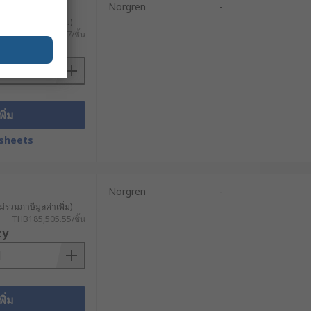
Norgren
-
ม่นยำ เหมาะสำหรับอุปกรณ์ทางการ
ม่รวมภาษีมูลค่าเพิ่ม)
THB223,648.47/ชิ้น
ty
งานปรับระดับ และระบบที่ต้องการติดตั้ง
พิ่ม
sheets
ที่แม่นยำ ผ่านการใช้พลังงานไฟฟ้า และ
Norgren
-
าหกรรม
ม่รวมภาษีมูลค่าเพิ่ม)
THB185,505.55/ชิ้น
มัติ
ในการทำงานของเครื่องจักร ช่วย
ty
รประกอบ เพื่อเพิ่มประสิทธิภาพและ
กอบ เพื่อจัดตำแหน่งชิ้นส่วนอย่าง
พิ่ม