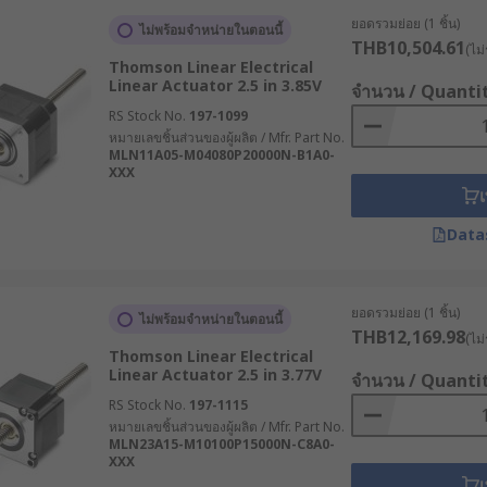
ยอดรวมย่อย (1 ชิ้น)
ไม่พร้อมจำหน่ายในตอนนี้
THB10,504.61
(ไม่
Thomson Linear Electrical
้ประสิทธิภาพสูง เหมาะสำหรับงานที่ต้องการความแม่นยำในการควบ
Linear Actuator 2.5 in 3.85V
จำนวน / Quanti
บบอัตโนมัติความละเอียดสูง
RS Stock No.
197-1099
างเรียบง่าย ราคาคุ้มค่า และดูแลรักษาง่าย เหมาะสำหรับงานทั่วไ
หมายเลขชิ้นส่วนของผู้ผลิต / Mfr. Part No.
ดเล็ก
MLN11A05-M04080P20000N-B1A0-
XXX
งานที่ต้องรองรับโหลดสูงและการใช้งานต่อเนื่องในอุตสาหกรรมห
เ
ละทำงานตลอดเวลา
Data
ลิมิตสวิตช์ หรือ
โพเทนชิโอมิเตอร์ (Potentiometers)
เพื่อเพิ
ยอดรวมย่อย (1 ชิ้น)
ไม่พร้อมจำหน่ายในตอนนี้
ator
THB12,169.98
(ไม่
Thomson Linear Electrical
Linear Actuator 2.5 in 3.77V
จำนวน / Quanti
uator มีโครงสร้างที่เรียบง่ายและใช้พื้นที่ติดตั้งไม่มาก จึงสามาร
RS Stock No.
197-1115
ไกซับซ้อนเหมือนระบบไฮดรอลิก
หมายเลขชิ้นส่วนของผู้ผลิต / Mfr. Part No.
MLN23A15-M10100P15000N-C8A0-
เชิงเส้นช่วยให้สามารถควบคุมระยะชัก ความเร็ว และแรงได้อย่างละเ
XXX
เ