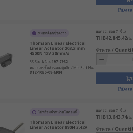
โนมัติที่ต้องการความละเอียดสูง
บกับระบบไฮดรอลิก Electric Linear Actuators ไม่มีความเสี่ยงจ
Data
ยุดทำงานของระบบได้อย่างมีประสิทธิภาพ
ังงานเฉพาะช่วงที่มีการเคลื่อนที่ จึงช่วยลดการใช้พลังงานโดย
ยอดรวมย่อย (1 ชิ้น)
หมดสต็อกชั่วคราว
THB42,845.42
(ไม่
ยร์แอคทูเอเตอร์สามารถทำงานร่วมกับ PLC เซ็นเซอร์ และระบบควบ
Thomson Linear Electrical
Linear Actuator 203.2 mm
จำนวน / Quanti
ารความแม่นยำและการควบคุมแบบ Real-Time
4500N 12V 30mm/s
or
RS Stock No.
197-7932
หมายเลขชิ้นส่วนของผู้ผลิต / Mfr. Part No.
D12-10B5-08-M0N
เ
แต่ละประเภทออกแบบให้เหมาะกับลักษณะงาน โหลด และสภาพแวดล้อมท
รใช้งานของระบบ
Data
Actuators)
ยอดรวมย่อย (1 ชิ้น)
ไม่พร้อมจำหน่ายในตอนนี้
 มีแกนชักที่สามารถยืดออกและหดกลับได้ ใช้สำหรับงานดัน ดึง ยก 
THB13,643.74
(ไม่
ปกรณ์และระบบเคลื่อนย้ายต่าง ๆ
Thomson Linear Electrical
Linear Actuator 890N 3.42V
จำนวน / Quanti