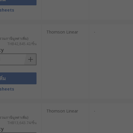
ากการรั่วซึมของของเหลว และลดความ
sheets
รวมของระบบ และเพิ่มประสิทธิภาพในการ
Thomson Linear
-
รวมภาษีมูลค่าเพิ่ม)
คุมอัตโนมัติได้อย่างมีประสิทธิภาพ
THB42,845.42/ชิ้น
ty
พิ่ม
ี่แตกต่างกัน การเลือกประเภทที่เหมาะ
sheets
Thomson Linear
-
หรือปรับตำแหน่งในเครื่องจักร ระบบ
รวมภาษีมูลค่าเพิ่ม)
THB13,643.74/ชิ้น
ty