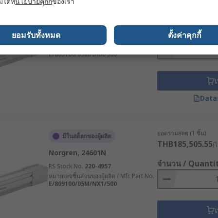
มได้ที่
นโยบายคุกกี้
ของเรา
ยอดรวมย่อย (1 ชิ้น)
มีในสต็อกของผู้ผลิต
การเคลื่อนที่ ทำให้สามารถกำหนดตำแหน่งได้อย่างละเอียดและแ
THB223,648.47
(ไ
ามละเอียดสูง
Norgren, 24600N
จำนวน / Quanti
ยอมรับทั้งหมด
ตั้งค่าคุกกี้
RS Stock No.
220-4951
หมายเลขชิ้นส่วนของผู้ผลิต / Mfr. Part No.
E/809100/05M/DRA/500
ร์และชุดแกนขับไว้ในตัวเดียว เหมาะสำหรับงานเปิด-ปิดอัตโนมัติ 
ในระบบขนาดเล็กหรือระบบพลังงานแบตเตอรี่
เ
ชิงเส้นในอุตสาหกรรมต่าง ๆ
Data
และเครื่องจักรในปัจจุบัน ซึ่งทำหน้าที่มอบการเคลื่อนที่เชิงเส้น
ยอดรวมย่อย (1 ชิ้น)
มีในสต็อกของผู้ผลิต
นที่กลไกที่ควบคุมได้ อุปกรณ์นี้จึงเป็นส่วนสำคัญในหลายอุตส
THB185,505.55
(ไ
Norgren, 24601N
ear Actuator นิยมใช้ในอุตสาหกรรมการผลิต โดยใช้ใน
ระบบอัตโน
จำนวน / Quanti
RS Stock No.
220-4957
ต อีกทั้งยังช่วยในการทำงานของสายพาน, เครื่องกด, และอุปกรณ์กา
หมายเลขชิ้นส่วนของผู้ผลิต / Mfr. Part No.
E/809100/05M/NX1/500
ูเอเตอร์เหล่านี้ใช้ในการปรับแขนหุ่นยนต์และเครื่องมือการประ
เ
ละทดสอบ เพื่อเร่งกระบวนการผลิตด้วยความแม่นยำที่สม่ำเสมอ