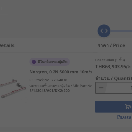
ะรองรับการทำงานร่วมกับระบบควบคุมอัตโนมัติสมัยใหม่ได้อย่างมีป
et
or) คืออะไร ?
่เปลี่ยนพลังงานไฟฟ้าหรือ ให้กลายเป็นการเคลื่อนที่ในแนวเส้นตรง โด
ี่ยนการหมุนของมอเตอร์ให้กลายเป็นการเคลื่อนที่เชิงเส้น
etails
ราคา / Price
ึง ยก ปรับระดับ หรือควบคุมตำแหน่งอย่างแม่นยำ เช่น การเปิด-ปิ
ยอดรวมย่อย (1 ชิ้น)
มีในสต็อกของผู้ผลิต
THB63,903.95
(ไม่
Norgren, 0.2N 5000 mm 10m/s
Actuator 12V และรุ่น Industrial Electric Linear Actuator สำหรั
จำนวน / Quanti
RS Stock No.
220-4876
หมายเลขชิ้นส่วนของผู้ผลิต / Mfr. Part No.
E/148048/A01/DX2/200
 Actuator
เ
ดเกียร์และแกนเกลียวภายใน เมื่อมอเตอร์หมุน จะเปลี่ยนแรงหมุนใ
Data
บคุม
 เกลียวหัวทวน (Lead Screw) และ เกลียวลูกกลิ้ง (Roller Screw) 