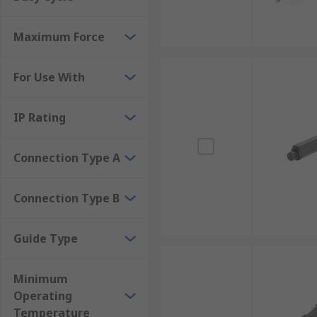
สำหรับระบบหุ่นยนต์ สายการประกอบ และงานระบบอัต
ลดความต้องการในการบำรุงรักษา : เมื่อเปรียบเทีย
Maximum Force
จำเป็นในการบำรุงรักษาตามรอบ ช่วยลดระยะเวลาห
ประหยัดพลังงาน : ระบบขับเคลื่อนด้วยไฟฟ้าจะใช้พล
For Use With
ทำงาน
รองรับระบบ Automation และ Smart Factory : ลิเนี
IP Rating
เหมาะสำหรับโรงงานอุตสาหกรรมยุคใหม่ที่ต้องก
ประเภทของElectric Linear Actuat
Connection Type A
Electric Linear Actuator มีให้เลือกหลายรูปแบบ ซึ่ง
Connection Type B
สมจะช่วยเพิ่มประสิทธิภาพ ลดการสึกหรอ และยืดอายุกา
1. แอคทูเอเตอร์แบบแท่ง (Rod Style Linear 
Guide Type
Rod Style Linear Actuator เป็นประเภทที่พบได้บ่อยที่สุด
Minimum
อัตโนมัติ และงานอุตสาหกรรมทั่วไป รวมถึงงานเปิด-ปิดอุ
Operating
Temperature