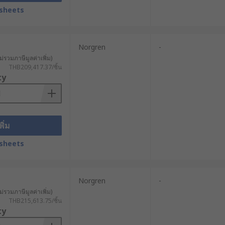
์ ให้เป็นไปอย่างแม่นยำ ซึ่งช่วยให้การ
sheets
 การติดฉลาก และการคัดแยกสินค้า ด้วย
Norgren
-
สาหกรรมอาหาร ในขณะเดียวกันก็ช่วย
ม่รวมภาษีมูลค่าเพิ่ม)
THB209,417.37/ชิ้น
ty
งอุปกรณ์ปลูกและเก็บเกี่ยว ช่วย
ำงานได้อย่างอัตโนมัติ นอกจากนี้ การ
พิ่ม
sheets
ป้องกันการทำงานหนักเกินไปและช่วยยืด
นจากข้อมูลสินค้าอย่างละเอียด
Norgren
-
ม่รวมภาษีมูลค่าเพิ่ม)
อกสั้นเกินไปอาจไม่สามารถทำงานได้เต็ม
THB215,613.75/ชิ้น
ty