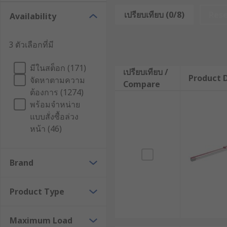
ติกในหลายงาน อีกทั้งยังดูแลรักษาง่าย ลดการรั่วซึม แล
เปรียบเทียบ (0/8)
Res
Availability
ตัวกระตุ้นเชิงเส้น (Linear Actuat
3 ตัวเลือกที่มี
ตัวกระตุ้นเชิงเส้น หรือลิเนียร์แอคทูเอเตอร์ คืออุปกรณ์ที
มีในสต็อก (171)
มอเตอร์ไฟฟ้าร่วมกับกลไกเกลียวหรือระบบส่งกำลัง เพื่อเปล
เปรียบเทียบ /
Product D
จัดหาตามความ
Compare
ต้องการ (1274)
การเคลื่อนที่ลักษณะนี้เหมาะสำหรับงานที่ต้องมีการผลัก ด
พร้อมจำหน่าย
ขยับชิ้นส่วนเครื่องจักร หรือการเคลื่อนที่ของแขนหุ่นยนต์
แบบสั่งซื้อล่วง
ปัจจุบันมีทั้งรุ่นสำหรับงานทั่วไปอย่าง Electric Linear 
หน้า (46)
และการทำงานต่อเนื่อง
หลักการทำงานของ Electric Linear
Brand
Electric Linear Actuator ทำงานโดยใช้มอเตอร์ไฟฟ้าขับชุ
Product Type
ชักหรือเพลา ทำให้เกิดการยืดออกและหดกลับตามคำสั่งคว
Maximum Load
ระบบภายในมักใช้กลไกเกลียว เช่น เกลียวบอล (Ball Screw),