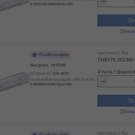
ูง เช่น ระบบคัดแยกหรือระบบลำเลียง ขณะที่บางระบบต้องการเคลื่อ
E/809100/05M/NRA/200
ร็วให้สัมพันธ์กับแรงและระยะชักของระบบ
ะสำหรับงานระบบแบตเตอรี่ อุปกรณ์ขนาดเล็ก หรือระบบที่ต้องการแ
เ
ึ้น สำหรับผู้ที่กำลังมองหา Electric Linear Actuator 12V ที่
กราคาเพียงอย่างเดียว
Data
พื้นที่กลางแจ้ง หรือสภาพแวดล้อมที่มีฝุ่น ความชื้น หรือละอองน้
ใช้งานและลดความเสี่ยงจากความเสียหายของอุปกรณ์
ยอดรวมย่อย (1 ชิ้น)
มีในสต็อกของผู้ผลิต
เซอร์หรือตัวตรวจจับตำแหน่ง เพื่อควบคุมการเคลื่อนที่ให้แม่
THB170,252.68
(ไ
ี่ซ้ำในตำแหน่งเดิมหรือต้องส่งค่าตำแหน่งกลับไปยังชุดควบคุม
Norgren, 10150N
จำนวน / Quanti
RS Stock No.
220-4939
r ควรเปรียบเทียบราคา ควบคู่กับคุณสมบัติที่ต้องใช้งานจริง เพร
หมายเลขชิ้นส่วนของผู้ผลิต / Mfr. Part No.
้ผลิต หากเป็นรุ่นสำหรับงานหนักหรือใช้งานต่อเนื่อง ควรพิจารณา
E/809063/05M/NJA/500
รบำรุงรักษาในระยะยาว
เ
r คุณภาพสูงจาก RS
Data
ตัวกระตุ้นเชิงเส้นราคาดีทั้ง Electric Linear Actuator และ Lin
รอบคลุมทั้ง Stepper Linear Actuator, มอเตอร์แกนชัก และ Indu
ยอดรวมย่อย (1 ชิ้น)
K
,
Norgren
และอีกหลากหลายแบรนด์ สามารถเลือกซื้อตัวกระตุ้นเ
มีในสต็อกของผู้ผลิต