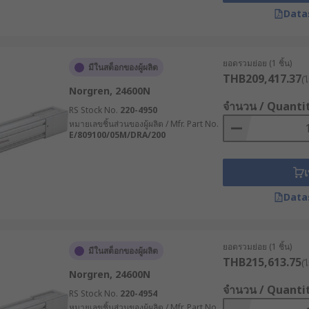
ช้แอคทูเอเตอร์เชิงเส้นในการเคลื่อนที่ของข้อต่อ กริป และเซ็นเซอร
Data
บ และการตรวจสอบ ดำเนินไปได้อย่างต่อเนื่อง
อคทูเอเตอร์เป็นส่วนสำคัญสำหรับเครื่องจักรในการบรรจุ, ปิดฝา,
ยอดรวมย่อย (1 ชิ้น)
มีในสต็อกของผู้ผลิต
มาะสมกับสภาพแวดล้อมที่ต้องการความสะอาดและเรียบร้อยในอุต
THB209,417.37
(ไ
น
Norgren, 24600N
จำนวน / Quanti
อเตอร์เชิงเส้นทำหน้าที่ควบคุมการระบายอากาศในโรงเรือน รวมถึ
RS Stock No.
220-4950
องรับการทำงานแบบอัตโนมัติในงานการเกษตร
หมายเลขชิ้นส่วนของผู้ผลิต / Mfr. Part No.
E/809100/05M/DRA/200
ิงเส้นใช้ในการปรับเตียงผู้ป่วย และทำให้อุปกรณ์ห้องปฏิบัติการท
สะดวกสบายและความแม่นยำในสภาพแวดล้อมทางการแพทย์
เ
ให้เหมาะกับการใช้งาน
Data
Actuator ที่รองรับแรงและน้ำหนักได้เหมาะสมกับลักษณะงาน เพื่อ
ยอดรวมย่อย (1 ชิ้น)
่อเนื่อง ควรตรวจสอบค่าแรงดัน แรงผลัก แรงดึง และรอบการทำงา
มีในสต็อกของผู้ผลิต
THB215,613.75
(ไ
นชักควรเหมาะกับช่วงการเคลื่อนที่ที่ต้องการใช้งานจริง หากเลื
Norgren, 24600N
ืองพื้นที่และต้นทุนโดยไม่จำเป็น
จำนวน / Quanti
RS Stock No.
220-4954
หมายเลขชิ้นส่วนของผู้ผลิต / Mfr. Part No.