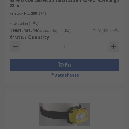
RS PRO COB LED Head Torch 350 lm RSPRO-H24 Range
โรงงานอุตสาหกรรม ควรเลือกไฟคาดหัวที่ทำ
22 m
จากวัสดุที่สามารถทนแรงกระแทกและความร้อน
RS Stock No.
200-6746
ได้ดี
ยอดรวมย่อย (1 ชิ้น)
ตัวอย่างการใช้งานไฟฉาย
THB1,431.44
(ไม่รวมภาษีมูลค่าเพิ่ม)
THB1,431.44/ชิ้น
จำนวน / Quantity
คาดหัวในอุตสาหกรรมต่าง ๆ
งานซ่อมบำรุงและช่างเทคนิค : ไฟคาดหัวช่วยให้
ผู้ใช้งานมองเห็นชัดในพื้นที่จำกัด เช่น ใต้ท้องรถ
เพิ่ม
หรือภายในเครื่องจักร
Datasheets
อุตสาหกรรมพลังงานและเหมืองแร่ : ใช้ไฟฉาย
กันระเบิดแบบคาดหัวในพื้นที่มืดหรือมีความเสี่ยง
ต่อการระเบิด
งานกู้ภัยและก่อสร้าง : เลือกใช้งานไฟฉายคาดหัว
แบตทน ๆ เพื่อให้ผู้ปฏิบัติงานมองเห็นได้ชัดและ
ต่อเนื่อง ในพื้นที่อันตรายหรือตอนกลางคืน
กิจกรรมกลางแจ้ง : เลือกไฟฉายคาดหัว 500 ลู