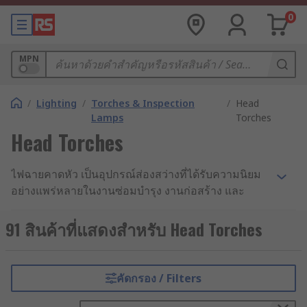
0
MPN
/
Lighting
/
Torches & Inspection
/
Head
Lamps
Torches
Head Torches
ไฟฉายคาดหัว เป็นอุปกรณ์ส่องสว่างที่ได้รับความนิยม
อย่างแพร่หลายในงานซ่อมบำรุง งานก่อสร้าง และ
กิจกรรมกลางแจ้ง เนื่องจากช่วยให้ผู้ใช้งานทำงานได้
อย่างคล่องตัว โดยไม่ต้องถือไฟฉายในมือ อีกทั้งยัง
91 สินค้าที่แสดงสำหรับ Head Torches
สามารถปรับทิศทางของแสงได้ตามการเคลื่อนไหวของ
ศีรษะ จึงเหมาะสำหรับการทำงานในพื้นที่จำกัดหรือมืด
สนิท เช่น ใต้ท้องรถ ภายในเครื่องจักร หรือระหว่างเดิน
คัดกรอง / Filters
ป่าในเวลากลางคืน