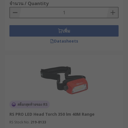
หลากหลาย เพื่อให้เหมาะกับสถานการณ์ต่าง ๆ ได้แก่
จำนวน / Quantity
Flood Beam : แสงกระจายกว้าง เหมาะสำหรับ
การส่องพื้นที่กว้าง เช่น ภายในอุโมงค์หรือถ้ำ
เพิ่ม
Spot Beam : แสงพุ่งตรงสำหรับโฟกัสเฉพาะจุด
เหมาะกับงานตรวจสอบหรืองานซ่อมแซม
Datasheets
Flashing Mode : ใช้สำหรับส่งสัญญาณหรือเพิ่ม
ความปลอดภัยในที่มืด เช่น ขณะเดินหรือปั่น
จักรยาน
High/Low Beam : ปรับระดับความสว่างได้ตาม
ต้องการ ช่วยประหยัดพลังงานในสถานการณ์ที่
ไม่ต้องการแสงจ้า
การเลือกไฟฉายคาดหัวให้
เหมาะกับงาน ต้องพิจารณา
สต็อกสุดท้ายของ RS
RS PRO LED Head Torch 350 lm 40M Range
จากอะไรบ้าง ?
RS Stock No.
219-8133