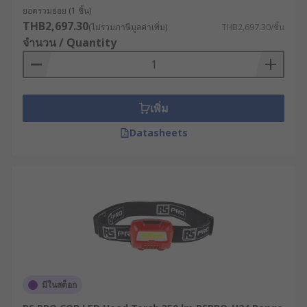
ยอดรวมย่อย (1 ชิ้น)
ความสว่าง (Lumen) : ความสว่างของไฟฉาย วัด
THB2,697.30
เป็นหน่วยลูเมน ควรเลือกไฟฉายคาดศีรษะที่มี
(ไม่รวมภาษีมูลค่าเพิ่ม)
THB2,697.30/ชิ้น
จำนวน / Quantity
ความสว่าง 200-500 ลูเมน สำหรับการใช้งาน
ทั่วไปในอาคารหรือการซ่อมบำรุง และ 1,000+ ลู
เมน สำหรับการใช้งานกลางแจ้ง หรืองาน
อุตสาหกรรมที่ต้องมองเห็นอย่างชัดเจนในระยะ
เพิ่ม
ทางไกล
แหล่งพลังงาน : เลือกแบบถ่านหรือแบบชาร์จไฟ
Datasheets
ได้ ตามความสะดวกในการใช้งาน
ระดับการกันน้ำ/กันฝุ่น (IP Rating) : สำหรับการ
ใช้งานภายนอก ควรเลือกไฟคาดหัวที่ได้รับ
มาตรฐานการกันน้ำ/กันฝุ่นที่ระดับ IP65 ขึ้นไป
น้ำหนักและความสบาย : ไฟคาดหัวที่มีสายรัด
ศีรษะซึ่งปรับได้ น้ำหนักเบา และออกแบบที่เข้ากับ
สรีระของผู้ใช้งานจะช่วยลดความเมื่อยล้า และ
ทำให้สามารถสวมใส่ได้นานขึ้น
มีในสต็อก
วัสดุและความทนทาน : สำหรับการใช้งานใน