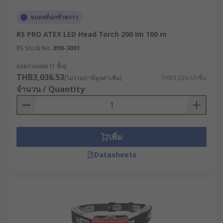
เมน (500 Lumen Headlamp) สำหรับการทำ
กิจกรรมกลางแจ้ง เช่น การเดินป่า ปีนเขา วิ่งตอน
หมดสต็อกชั่วคราว
กลางคืน หรือแคมป์ปิ้ง
RS PRO ATEX LED Head Torch 200 lm 100 m
งานช่างและ DIY ภายในบ้าน : ไฟคาดหน้าผาก
RS Stock No.
890-3001
ช่วยให้ทำงานได้คล่องตัว เช่น ซ่อมท่อน้ำหรือ
ยอดรวมย่อย (1 ชิ้น)
เดินสายไฟ
THB3,036.53
(ไม่รวมภาษีมูลค่าเพิ่ม)
THB3,036.53/ชิ้น
RS จำหน่ายไฟฉายคาดหัว
จำนวน / Quantity
คุณภาพสูง ราคาคุ้มค่า จาก
แบรนด์ชั้นนำ
เพิ่ม
ที่เว็บไซต์ RS ศูนย์รวมโซลูชันด้านอุตสาหกรรมและ
Datasheets
อิเล็กทรอนิกส์ เราจำหน่ายไฟฉายคาดหัวแรงสูง ราคา
ย่อมเยา จากแบรนด์ชั้นนำที่ผ่านการรับรองด้าน
คุณภาพ ไม่ว่าจะเป็น
LEDLENSER
,
Nebo
,
Coast
และ
แบรนด์ของเราเองอย่าง
RS PRO
โดยเราขายปลีกและ
ขายส่งไฟฉายคาดหัวทุกประเภท นอกจากนี้ เรายัง