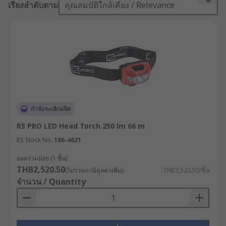
เรียงลำดับตาม
คุณสมบัติใกล้เคียง / Relevance
ปัจจุบันไฟคาดหัวพัฒนาให้มีหลากหลายฟังก์ชัน ทั้ง
ไฟฉาย LED คาดหัว, ไฟฉายคาดหัวแรงสูง และไฟคาด
หัวชาร์จได้ ที่มาพร้อมระบบปรับระดับแสง โดยหลาย
รุ่นยังมีโหมดฉายแสงแบบ Flood, Spot และ Flashing
เพื่อให้เหมาะกับการใช้งานในทุกสถานการณ์ ตั้งแต่
งานซ่อมบำรุงในโรงงาน ไปจนถึงงานกู้ภัยในพื้นที่แสง
น้อย นอกจากนี้ ยังมีไฟฉายกันระเบิดแบบคาดหัว
(Explosion-Proof Headlamp) สำหรับใช้งานในพื้นที่
อันตราย เพื่อความปลอดภัยสูงสุดของผู้ปฏิบัติงาน
กำลังจะเลิกผลิต
ไฟฉายคาดหัว คืออะไร ?
RS PRO LED Head Torch 250 lm 66 m
RS Stock No.
186-4621
ไฟฉายคาดหัวไฟคาดหัวไฟคาดศีรษะ (Head
ยอดรวมย่อย (1 ชิ้น)
Torch/Headlamp) หรือที่หลายคนอาจเรียกว่า ไฟคาด
THB2,520.50
(ไม่รวมภาษีมูลค่าเพิ่ม)
THB2,520.50/ชิ้น
หน้าผาก คือ อุปกรณ์ส่องสว่างที่ออกแบบมาเพื่อให้ผู้ใช้
จำนวน / Quantity
งานสามารถทำงานได้แบบ “Hands-Free” โดยไม่ต้อง
ถือไฟฉายไว้ในมือตลอดเวลา เหมาะสำหรับงานที่
ต้องการความคล่องตัว เช่น งานซ่อมบำรุงในที่แสงน้อย