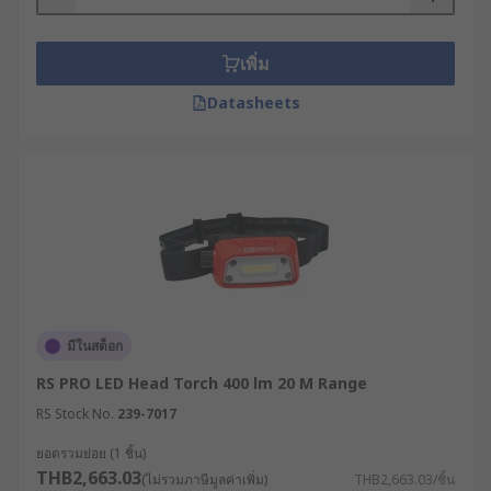
กลางคืน หรือพื้นที่ก่อสร้างที่ไม่มีแสงไฟ
ไฟคาดหัวชาร์จได้ (Rechargeable Head Torch)
เพิ่ม
: มาพร้อมแบตเตอรี่ในตัว สามารถชาร์จผ่าน
USB ได้สะดวก ช่วยประหยัดค่าใช้จ่ายจากการ
Datasheets
เปลี่ยนถ่าน เหมาะกับการใช้งานต่อเนื่อง
ไฟคาดหัว LED (LED Head Torch) : ใช้หลอด
LED ที่มีอายุการใช้งานยาวนาน ให้แสงสว่าง
สม่ำเสมอและใช้พลังงานต่ำ
ไฟฉายกันระเบิดแบบคาดหัว (Explosion-Proof
Headlamp) : เหมาะสำหรับงานในพื้นที่เสี่ยง เช่น
โรงกลั่นน้ำมัน หรือสถานีผลิตก๊าซ มีคุณสมบัติใน
การกันระเบิดและกันฝุ่นตามมาตรฐาน ATEX
มีในสต็อก
โหมดลำแสงของไฟฉายคาด
RS PRO LED Head Torch 400 lm 20 M Range
หัว
RS Stock No.
239-7017
ยอดรวมย่อย (1 ชิ้น)
หน้าไฟคาดหัวอย่างดีมักมาพร้อมโหมดการส่องสว่าง
THB2,663.03
(ไม่รวมภาษีมูลค่าเพิ่ม)
THB2,663.03/ชิ้น