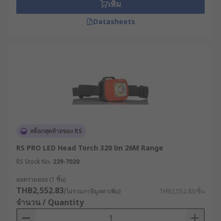
งานกู้ภัย หรือกิจกรรมกลางแจ้งอย่างการเดินป่าและตั้ง
เพิ่ม
แคมป์ ปัจจุบันมีให้เลือกทั้งแบบไฟคาดหัว LED และไฟ
Datasheets
คาดหัวชาร์จได้ (Rechargeable Head Torch) เพื่อ
รองรับการใช้งานหลากหลายรูปแบบ
ไฟฉายคาดหัวคุณภาพสูงจากผู้ผลิตชั้นนำมักมาพร้อม
ฟังก์ชันปรับระดับความสว่างได้หลายโหมด เพื่อให้
เหมาะกับสภาพแวดล้อมการใช้งานจริง ทั้งในโรงงาน
อุตสาหกรรม หรือภาคสนาม
ประเภทของไฟฉายคาดหัว
สต็อกสุดท้ายของ RS
ไฟคาดหัวแบ่งได้หลายประเภท ตามลักษณะการใช้งาน
RS PRO LED Head Torch 320 lm 26M Range
และความต้องการของผู้ใช้ ดังนี้
RS Stock No.
239-7020
ไฟคาดหัวแรงสูง (High-Power Headlamp) : ให้
ยอดรวมย่อย (1 ชิ้น)
THB2,552.83
ความสว่างระดับสูง (สูงสุดถึง 1,000+ ลู
(ไม่รวมภาษีมูลค่าเพิ่ม)
THB2,552.83/ชิ้น
จำนวน / Quantity
เมน)เหมาะสำหรับงานกลางแจ้งหรืองาน
อุตสาหกรรม เช่น การซ่อมเครื่องจักรในเวลา