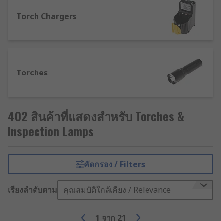
output), consume minimal power, and have
considerably longer lifespans than most other
Torch Chargers
bulb types. They often produce a ’daylight’
(cold/bright white) colour temperature, which is
better for working and observing in detail.
Torches
Incandescent torch bulbs
are often among the
cheapest to buy, but a lot of the energy they
consume is lost as heat. They’re less economical
in the long run and require much more frequent
402 สินค้าที่แสดงสำหรับ Torches &
replacement. They generally produce light at
Inspection Lamps
warmer colour temperatures.
Halogen torch bulbs
tend to fall somewhere
คัดกรอง / Filters
between incandescent and LED versions - they
work much like incandescent bulbs, but using a
tungsten filament mixed with halogen gas, which
เรียงลำดับตาม
คุณสมบัติใกล้เคียง / Relevance
allows for brighter light and a longer lifespan.
1
จาก
21