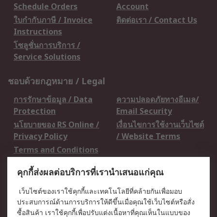
Schedule Orders
Account
ใบกำกับภาษี / Invoice
ติดต่อเรา / Contact Us
Instructions
โซลูชั่นการบริการ /
Service Solutions
ชอบด้วยกฎหมาย / Legal
การรักษาข้อมูล / Data
ความปลอดภัยทางอีเมล/
Protection
Email Security
นโยบายของ RS Online /
เงื่อนไขการใช้งานเว็บไซต์
Privacy Policy
/ Website Terms
Terms and Conditions
of Sale
คุกกี้ส่งผลต่อบริการที่เรานำเสนอแก่คุณ
เกี่ยวกับ RS / About RS
เว็บไซต์ของเราใช้คุกกี้และเทคโนโลยีที่คล้ายกันเพื่อมอบ
ประสบการณ์ด้านการบริการให้ดีขึ้นเมื่อคุณใช้เว็บไซต์หรือสั่ง
RS ทั่วโลก / RS
ข่าวประชาสัมพันธ์ / Press
ซื้อสินค้า เราใช้คุกกี้เพื่อปรับแต่งเนื้อหาที่คุณเห็นในแบบของ
Worldwide
Centre