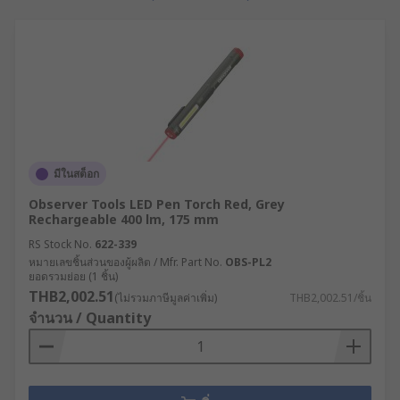
Fluorescent torch bulbs
are most often used in
strip-type handlamps or light bars and can be
good for casting a fairly bright light over a larger
inspection area. However, fluorescent bulbs
consume more energy than LEDs and must be
treated with care as they contain mercury. They
can also take a little time to ’warm up’ to
temperature, making them less useful as
emergency backups.
มีในสต็อก
Observer Tools LED Pen Torch Red, Grey
Rechargeable 400 lm, 175 mm
RS Stock No.
622-339
หมายเลขชิ้นส่วนของผู้ผลิต / Mfr. Part No.
OBS-PL2
ยอดรวมย่อย (1 ชิ้น)
THB2,002.51
(ไม่รวมภาษีมูลค่าเพิ่ม)
THB2,002.51/ชิ้น
จำนวน / Quantity