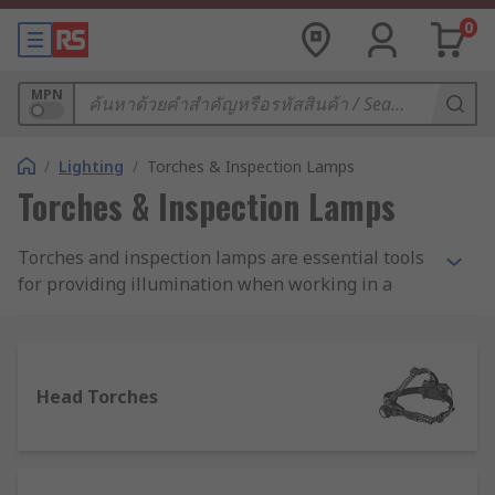
0
MPN
/
Lighting
/
Torches & Inspection Lamps
Torches & Inspection Lamps
Torches and inspection lamps are essential tools
for providing illumination when working in a
wide variety of locations and conditions,
especially in hazardous or inaccessible sites
where ambient or wired lighting may be
insufficient for safe, accurate working.
Head Torches
Inspection lamps are ideal for use in close-up
and maintenance tasks, as well as for
backup/emergency use in blackouts or hazard