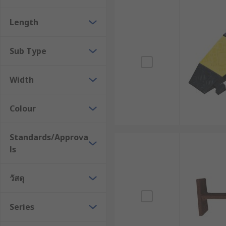
ประเภทของ Cable Cover ที่นิยมใ
Length
ในท้องตลาดมีการจำหน่ายรางเก็บสายไฟหลากหลายรูปแบบ 
รางเก็บสายไฟสำหรับงานหนัก (Heavy Duty 
Sub Type
ออกแบบมาเพื่อความทนทานสูงสุด มักใช้ในคลังสินค้า ล
Width
ตัวอย่างที่เห็นได้ชัดคือยางครอบสายไฟ (Rubber Cable Co
สีเหลืองหรือแดงเพื่อเพิ่มจุดสังเกตด้านความปลอดภัย
Colour
รางเก็บสายไฟสำหรับงานทั่วไป (Standard D
Standards/Approva
ls
เหมาะสำหรับการใช้งานในร่ม เช่น สำนักงาน ห้องเซิร์ฟเวอ
แบบ PVC ซึ่งมีน้ำหนักเบา ตัดต่อได้ง่าย และมีดีไซน์แบบ Sn
วัสดุ
รางเก็บสายไฟแบ่งตามรูปแบบการติดตั้
Series
รางเก็บสายไฟติดผนัง (Cable Cover Strip) : เน้น