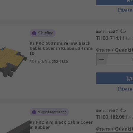
งเก็บสายไฟพื้นเป็นรูปแบบที่ใช้ปกป้องสายเคเบิลที่ต้องลากผ่านพื
Data
ไฟให้ตอบโจทย์การใช้งาน
ยอดรวมย่อย (1 ชิ้น)
มีในสต็อก
ระสิทธิภาพสูงสุด ฝ่ายจัดซื้อควรพิจารณาปัจจัยเหล่านี้ก่อนตัดสิน
THB3,714.11
(ไม่ร
RS PRO 500 mm Yellow, Black
Cable Cover in Rubber, 34 mm
จำนวน / Quanti
นกลางแจ้ง ลานจอดรถ หรือคลังสินค้า ควรเลือกแบบ Heavy Duty 
ID
ือ รางเก็บสายไฟติดผนังก็เพียงพอแล้ว
RS Stock No.
252-2830
ขนาดเส้นผ่านศูนย์กลางของสายไฟทั้งหมดรวมกัน และเลือกรางท
เ
ระเมินว่ามีเพียงคนเดินผ่าน หรือมีรถเข็น รถฟอร์กลิฟต์ขับผ่าน เพ
Data
สีขาวหรือสีเทาเพื่อให้กลมกลืนกับผนัง แต่ในพื้นที่ปฏิบัติงาน ควร
ยอดรวมย่อย (1 ชิ้น)
หมดสต็อกชั่วคราว
างรุ่นได้รับการออกแบบให้ทนทานต่อน้ำ ฝุ่นละออง หรือรังสี UV 
THB3,182.08
(ไม่ร
RS PRO 3 m Black Cable Cover
อุตสาหกรรมที่สมบุกสมบัน
in Rubber
จำนวน / Quanti