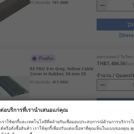
ณสมบัติกันลื่น จะช่วยเพิ่มความปลอดภัยเมื่อต้องติดตั้งในบริเวณท
RS Stock No.
787-4886
ล่าน
ลือกใช้วัสดุที่ผ่านมาตรฐานการต้านทานลามไฟ (Flame-Retardant
ณิชย์และอาคารสาธารณะ
เ
ดูลาร์ช่วยให้สามารถนำตัวรางหลาย ๆ ชิ้นมาเชื่อมต่อหรือต่อข
Data
้างพื้นที่ หรือสำหรับการวางระบบชั่วคราว
ป็นแบบบานพับหรือสามารถถอดประกอบได้ จะช่วยให้ช่างเทคนิคส
ยอดรวมย่อย (1 รีล รีลละ 1
ซ่อมบำรุงและลดการหยุดชะงักของการทำงานได้อย่างมีประสิทธิภ
มีในสต็อก
THB7,406.36
(ไม่ร
 ในอุตสาหกรรมต่าง ๆ
RS PRO 9 m Grey, Yellow Cable
Cover in Rubber, 30 mm ID
จำนวน / Quanti
RS Stock No.
417-9992
าคส่วน เพื่อความปลอดภัยและความเป็นระเบียบเรียบร้อย ได้แก
oms) : นิยมใช้ Floor Cable Management เพื่อเก็บสาย LAN, ส
เ
งกันพนักงานสะดุดล้ม และเพื่อภาพลักษณ์ที่เป็นมืออาชีพ
ผลต่อบริการที่เรานำเสนอแก่คุณ
Data
s) : ใช้รางเก็บสายไฟเกรดอุตสาหกรรม เพื่อปกป้องสายไฟของเคร
เราใช้คุกกี้และเทคโนโลยีที่คล้ายกันเพื่อมอบประสบการณ์ด้านการบริการให้ดี
ต์หรือสั่งซื้อสินค้า เราใช้คุกกี้เพื่อปรับแต่งเนื้อหาที่คุณเห็นในแบบของคุณ