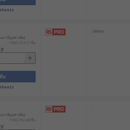
้นทางเดิน ป้องกันการสะดุดล้มได้อย่าง
sheets
34mm
ใจเลือกสินค้า Cable Cover
วมภาษีมูลค่าเพิ่ม)
THB3,714.11/ชิ้น
ty
หรือ Rubber Cable Cover แต่หากใช้
ี่มีช่องว่าง (Channel Capacity)
พิ่ม
ื่อเลือกวัสดุที่ทนทานต่อแรงกดทับได้
sheets
เลือกรางที่มีสีสะดุดตา เช่น ดำ-เหลือง
-
ซึ่งเป็นสเปกที่สำคัญอย่างยิ่งสำหรับ
วมภาษีมูลค่าเพิ่ม)
THB3,182.08/ชิ้น
ty