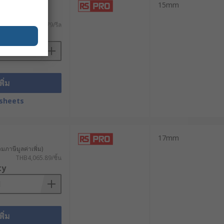
ั่วคราวบนพื้น การใช้รางเก็บสายไฟพื้น
 ชิ้น)
15mm
วมภาษีมูลค่าเพิ่ม)
THB1,943.79/รีล
ยบ และลดความเสี่ยงที่สายไฟจะถูกดึง
ty
าพสูงได้ที่ RS
พิ่ม
รวมอุปกรณ์จัดเก็บและปกป้องสายไฟ
sheets
ยางครอบสายไฟอุตสาหกรรมจากแบรนด์
RS ได้ตลอด 24 ชั่วโมง พร้อมบริการจัด
17mm
วมภาษีมูลค่าเพิ่ม)
THB4,065.89/ชิ้น
ty
พิ่ม