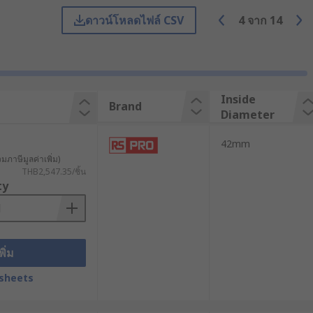
ดาวน์โหลดไฟล์ CSV
4
จาก
14
สภาพแวดล้อมต่าง ๆ ทำหน้าที่เป็น
ลิตจากวัสดุที่มีความยืดหยุ่นและทนทาน
Inside
Brand
Diameter
ือฝาแบบถอดได้ เพื่อให้ง่ายต่อการติด
42mm
วมภาษีมูลค่าเพิ่ม)
THB2,547.35/ชิ้น
ty
สายไฟเอาไว้ เมื่อนำสายไฟจัดเรียงลง
ินและป้องกันการพันกัน ส่วนรางเก็บ
พิ่ม
ให้รถเข็นหรือผู้คนสามารถเดินข้ามผ่าน
sheets