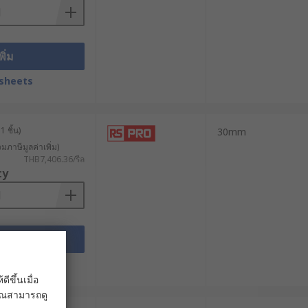
างเดินเท้าหรือพื้นที่สาธารณะ โดยเฉพาะ
) ซึ่งเป็นข้อกำหนดที่สำคัญสำหรับ
พิ่ม
ยายความยาวได้ตามต้องการ ทำให้มีความ
sheets
ามารถเปิดเข้าถึงสายไฟเพื่อตรวจสอบ
 ชิ้น)
าพ
30mm
วมภาษีมูลค่าเพิ่ม)
THB7,406.36/รีล
ty
่
ายจอโปรเจกเตอร์ หรือสายไฟคอมพิวเตอร์
พิ่ม
sheets
ื่องจักรหนักจากรถฟอร์กลิฟต์ และใช้
ขึ้นเมื่อ
 คุณสามารถดู