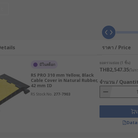
อะไร ?
et
่อใช้บริหารจัดการและปกป้องสายไฟ สายเคเบิล หรือสายสัญญาณใน
พ้นจากสายตาและการสัมผัสโดยตรง โดยทั่วไปอุปกรณ์เหล่านี้มักผ
etails
ราคา / Price
ลางสำหรับวางสายไฟเข้าไป และมักมาพร้อมกับฝาปิดแบบบานพับหร
ยความยาวเพื่อรองรับปริมาณและประเภทของสายไฟที่แตกต่างกัน
ยอดรวมย่อย (1 ชิ้น)
มีในสต็อก
THB2,547.35
ยไฟ
(ไม่ร
RS PRO 310 mm Yellow, Black
Cable Cover in Natural Rubber,
จำนวน / Quanti
42 mm ID
ด้วยประสิทธิภาพ โดยอาศัยการสร้างชั้นปกป้องทางกายภาพครอบทับ
RS Stock No.
277-7903
ก แรงกดทับ และป้องกันสายไฟจากปัจจัยภายนอก
าวสองหน้าหรือการเจาะยึดด้วยสกรู เพื่อดึงสายไฟให้พ้นจากทางเด
เ
ให้มีลักษณะลาดเอียง เพื่อลดความเสี่ยงในการสะดุดล้ม และช่วย
Data