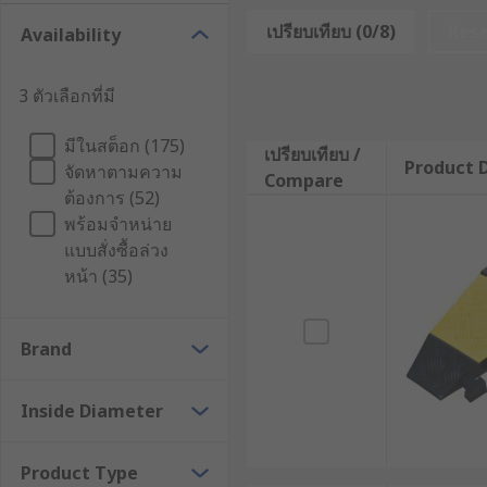
รางเก็บสายไฟ (Cable Cover) คือ
เปรียบเทียบ (0/8)
Res
Availability
รางเก็บสายไฟ (Cable Cover) คืออุปกรณ์ที่ออกแบบมาเพื
3 ตัวเลือกที่มี
เกราะป้องกันทางกายภาพ ช่วยซ่อนสายไฟที่เปลือยเปล่าให้
เช่น ยาง หรือพลาสติก
มีในสต็อก (175)
เปรียบเทียบ /
Product D
จัดหาตามความ
ลักษณะโครงสร้างของรางเก็บสายไฟจะมีช่องหรือร่องตรงก
Compare
ต้องการ (52)
ตั้งและซ่อมบำรุงในอนาคต มีให้เลือกหลายขนาดและหลา
พร้อมจำหน่าย
หลักการทำงานของรางเก็บสา
แบบสั่งซื้อล่วง
หน้า (35)
หลักการทำงานของรางเก็บสายไฟนั้นเรียบง่ายแต่เปี่ยมไป
ในร่องของรางแล้วปิดฝา ตัวรางจะทำหน้าที่รับแรงกระแท
Brand
สำหรับรางเก็บสายไฟติดผนังจะใช้การยึดติดกับกำแพงด้วยก
Inside Diameter
สายไฟแบบวางพื้นจะใช้การวางแนบไปกับพื้นผิว โดยออกแบบ
สายไฟไปได้อย่างปลอดภัย
Product Type