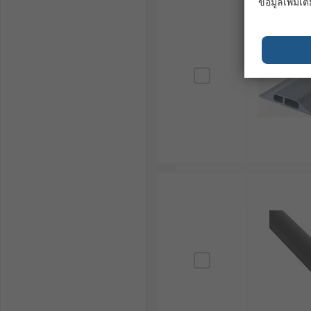
งานจัดแสดงสินค้าและเวทีคอนเสิร์ต (Trade Shows & S
ข้อมูลเพิ่มเติ
หรือยางครอบสายไฟ จะช่วยให้ติดตั้งและเก็บกู้ได้ง่าย 
สถานบันเทิงและพื้นที่สาธารณะ (Entertainment Ve
หรือทำลายจากผู้รู้เท่าไม่ถึงการณ์
เลือกซื้อรางเก็บสายไฟ (Cable C
หากคุณกำลังมองหาโซลูชันเพื่อการจัดการสายไฟ ทั้งรางเก
(Cable Management) มาตรฐานระดับสากล ครอบคลุมทุกว
ชั้นนำ เช่น
Phoenix Contact
,
Knipex
,
Siemens
และ
RS
หากสนใจสามารถตรวจสอบสเปก เปรียบเทียบ
อุปกรณ์จัดเ
ส่งที่รวดเร็ว เพื่อรองรับทุกความต้องการด้านการปกป้อ