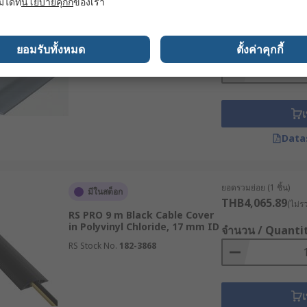
tages) : พื้นที่เหล่านี้มักมีการเดินสายเครื่องเสียงและระบบไฟช
มได้ที่
นโยบายคุกกี้
ของเรา
ยอดรวมย่อย (1 รีล รีลละ 1
มีในสต็อก
พร้อมทั้งป้องกันอันตรายต่อผู้เข้าร่วมงาน
THB1,943.79
(ไม่ร
RS PRO 3 m Grey Cable Cover in
nues) : ช่วยซ่อนสายไฟและสายเคเบิลเพื่อความสวยงาม เป็นระเบี
Rubber, 15 mm ID
จำนวน / Quanti
ยอมรับทั้งหมด
ตั้งค่าคุกกี้
RS Stock No.
298-3474
over) เกรดอุตสาหกรรม รับประกันคุณภ
เ
็บสายไฟติดผนังและรางเก็บสายไฟแบบวางพื้น ที่ RS เราคือศูนย์
Data
ัสดุ ทั้งรางเหล็กเก็บสายไฟ, รางเก็บสายไฟแบบ PVC ตลอดจน
 PRO
ก็บสายไฟ
และสั่งซื้อออนไลน์ได้ในราคาปลีก-ราคาส่ง ผ่านเว็บไซต์ 
ยอดรวมย่อย (1 ชิ้น)
มีในสต็อก
THB4,065.89
งสายไฟของคุณอย่างครบวงจร
(ไม่ร
RS PRO 9 m Black Cable Cover
in Polyvinyl Chloride, 17 mm ID
จำนวน / Quanti
RS Stock No.
182-3868
เ