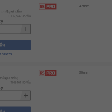
42mm
วมภาษีมูลค่าเพิ่ม)
ปแบบการติดตั้ง ดังนี้
THB2,547.35/ชิ้น
ty
านสายไฟ สามารถรับน้ำหนักได้มาก
โครงสร้างแข็งแกร่งเป็นพิเศษ มักมีแถบ
พิ่ม
sheets
30mm
ผ่าน ที่นิยมมากที่สุดคือรางเก็บสายไฟ
าษีมูลค่าเพิ่ม)
THB461.95/ชิ้น
ty
าดตา
พิ่ม