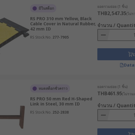
ช้งาน
ยอดรวมย่อย (1 ชิ้น)
มีในสต็อก
THB2,547.35
(ไม่ร
โดยสามารถแบ่งเป็นประเภทหลัก ๆ ได้ตามระดับความทนทานและรู
RS PRO 310 mm Yellow, Black
Cable Cover in Natural Rubber,
จำนวน / Quanti
42 mm ID
Cable Protection)
RS Stock No.
277-7905
านจอดรถ หรือโรงงานอุตสาหกรรมที่ต้องมีการนำยานพาหนะขับผ่
ver Strip) ที่ทนต่อแรงกระแทกได้ดี และรางเหล็กเก็บสายไฟที่เน้น
เ
Data
uty Cable Protection)
ยอดรวมย่อย (1 ชิ้น)
หมดสต็อกชั่วคราว
ร์ หรือพื้นที่ที่มีสายไฟจำนวนมากแต่ไม่มีการใช้ยานพาหนะหนักขับ
THB461.95
(ไม่รวมภ
ap-fit ที่ประกบเข้าหากันได้ทันที
RS PRO 50 mm Red H-Shaped
Link in Steel, 30 mm ID
จำนวน / Quanti
ง
RS Stock No.
252-2838
การเดินสายไฟแนวดิ่งหรือแนวนอนตามแนวกำแพง ช่วยให้ห้องดูสะอ
เ