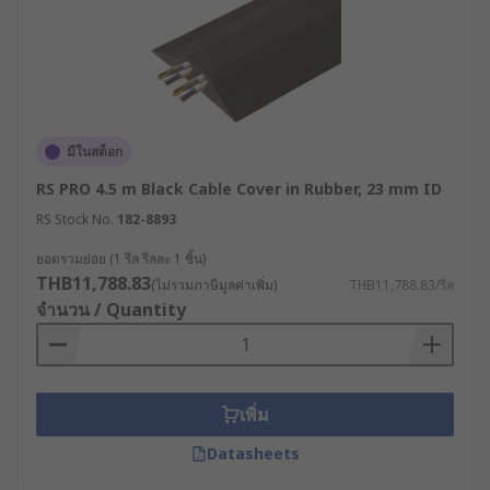
ต้านทานลามไฟ (Flame-Retardant) ซึ่งเป็นข้อ
กำหนดที่สำคัญสำหรับการปฏิบัติตามมาตรฐาน
ความปลอดภัยในอาคารพาณิชย์และอาคาร
สาธารณะ
ความยืดหยุ่นและการต่อขยาย : รางเก็บสายไฟ
แบบโมดูลาร์ช่วยให้สามารถนำตัวรางหลาย ๆ
มีในสต็อก
ชิ้นมาเชื่อมต่อหรือต่อขยายความยาวได้ตาม
RS PRO 4.5 m Black Cable Cover in Rubber, 23 mm ID
ต้องการ ทำให้มีความยืดหยุ่นสูงในการติดตั้งเมื่อ
RS Stock No.
182-8893
มีการปรับเปลี่ยนโครงสร้างพื้นที่ หรือสำหรับการ
วางระบบชั่วคราว
ยอดรวมย่อย (1 รีล รีลละ 1 ชิ้น)
THB11,788.83
ความสะดวกในการซ่อมบำรุง : การออกแบบให้
(ไม่รวมภาษีมูลค่าเพิ่ม)
THB11,788.83/รีล
จำนวน / Quantity
ฝาปิดเป็นแบบบานพับหรือสามารถถอดประกอบ
ได้ จะช่วยให้ช่างเทคนิคสามารถเปิดเข้าถึงสาย
ไฟเพื่อตรวจสอบหรือแก้ไขดัดแปลงได้ทันที ช่วย
ลดระยะเวลาในการซ่อมบำรุงและลดการหยุด
เพิ่ม
ชะงักของการทำงานได้อย่างมีประสิทธิภาพ
Datasheets
ตัวอย่างการใช้งาน Cable