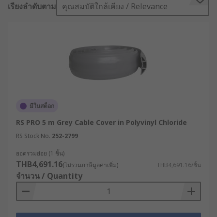
เป็นสิ่งสำคัญอย่างยิ่ง อุปกรณ์ที่ทำหน้าที่จัดระเบียบและ
เรียงลำดับตาม
คุณสมบัติใกล้เคียง / Relevance
ปกป้องสายเคเบิลเหล่านี้คือ Cable Cover ที่มีทั้ง
ประเภทรางเก็บสายไฟติดผนังและรางเก็บสายไฟแบบ
วางพื้น ซึ่งเป็นอุปกรณ์ที่ออกแบบมาเพื่อครอบป้องกัน
สายไฟที่เปลือยเปล่าและรองรับแรงกระแทกโดยเฉพาะ
การเลือกใช้รางเก็บสายไฟที่ได้มาตรฐาน จะช่วยเพิ่ม
ความปลอดภัยในพื้นที่ปฏิบัติงาน ลดความเสี่ยงจาก
อุบัติเหตุการสะดุดล้ม และยืดอายุการใช้งานของระบบ
สายไฟได้อย่างมาก
มีในสต็อก
รางเก็บสายไฟ (Cable Cover)
RS PRO 5 m Grey Cable Cover in Polyvinyl Chloride
คืออะไร ?
RS Stock No.
252-2799
ยอดรวมย่อย (1 ชิ้น)
รางเก็บสายไฟ (Cable Cover) คืออุปกรณ์ที่ออกแบบมา
THB4,691.16
(ไม่รวมภาษีมูลค่าเพิ่ม)
THB4,691.16/ชิ้น
เพื่อใช้บริหารจัดการและปกป้องสายไฟ สายเคเบิล หรือ
จำนวน / Quantity
สายสัญญาณในสภาพแวดล้อมต่าง ๆ ทำหน้าที่เป็น
เกราะป้องกันทางกายภาพ ช่วยซ่อนสายไฟที่เปลือย
เปล่าให้พ้นจากสายตาและการสัมผัสโดยตรง โดยทั่วไป