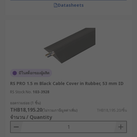
งานจัดแสดงสินค้าและเวทีคอนเสิร์ต (Trade
Datasheets
Shows & Stages) : พื้นที่เหล่านี้มักมีการเดินสาย
เครื่องเสียงและระบบไฟชั่วคราวบนพื้น การใช้
รางเก็บสายไฟพื้นหรือยางครอบสายไฟ จะช่วยให้
ติดตั้งและเก็บกู้ได้ง่าย พร้อมทั้งป้องกันอันตราย
ต่อผู้เข้าร่วมงาน
สถานบันเทิงและพื้นที่สาธารณะ
(Entertainment Venues) : ช่วยซ่อนสายไฟและ
สายเคเบิลเพื่อความสวยงาม เป็นระเบียบ และลด
ความเสี่ยงที่สายไฟจะถูกดึงหรือทำลายจากผู้รู้
มีในสต็อกของผู้ผลิต
เท่าไม่ถึงการณ์
RS PRO 1.5 m Black Cable Cover in Rubber, 53 mm ID
เลือกซื้อรางเก็บสายไฟ (Cable
RS Stock No.
103-3928
Cover) เกรดอุตสาหกรรม รับ
ยอดรวมย่อย (1 ชิ้น)
THB18,195.20
(ไม่รวมภาษีมูลค่าเพิ่ม)
THB18,195.20/ชิ้น
ประกันคุณภาพสูงได้ที่ RS
จำนวน / Quantity
หากคุณกำลังมองหาโซลูชันเพื่อการจัดการสายไฟ ทั้ง