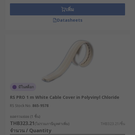
รางเก็บสายไฟติดผนังและรางเก็บสายไฟแบบวางพื้น ที่
เพิ่ม
RS เราคือศูนย์รวมอุปกรณ์จัดเก็บและปกป้องสายไฟ
(Cable Management) มาตรฐานระดับสากล
Datasheets
ครอบคลุมทุกวัสดุ ทั้งรางเหล็กเก็บสายไฟ, รางเก็บสาย
ไฟแบบ PVC ตลอดจนยางครอบสายไฟอุตสาหกรรม
จากแบรนด์ชั้นนำ เช่น
Phoenix Contact
,
Knipex
,
Siemens
และ
RS PRO
หากสนใจสามารถตรวจสอบสเปก เปรียบเทียบ
อุปกรณ์
จัดเก็บสายไฟ
และสั่งซื้อออนไลน์ได้ในราคาปลีก-ราคา
ส่ง ผ่านเว็บไซต์ RS ได้ตลอด 24 ชั่วโมง พร้อมบริการจัด
ส่งที่รวดเร็ว เพื่อรองรับทุกความต้องการด้านการ
มีในสต็อก
ปกป้องสายไฟของคุณอย่างครบวงจร
RS PRO 1 m White Cable Cover in Polyvinyl Chloride
RS Stock No.
865-9578
ยอดรวมย่อย (1 ชิ้น)
THB323.21
(ไม่รวมภาษีมูลค่าเพิ่ม)
THB323.21/ชิ้น
จำนวน / Quantity