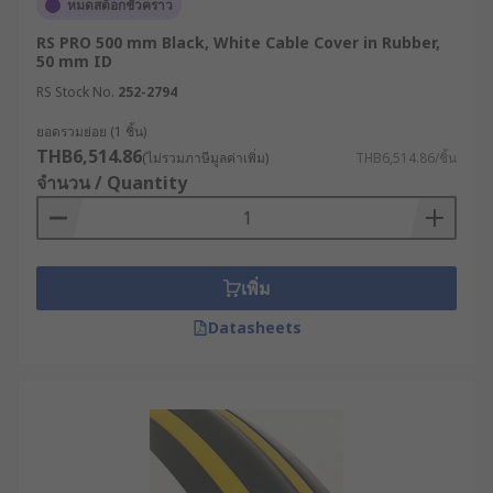
หมดสต็อกชั่วคราว
เหล่านี้ก่อนตัดสินใจเลือกสินค้า Cable Cover
RS PRO 500 mm Black, White Cable Cover in Rubber,
50 mm ID
สถานที่ติดตั้งและสภาพแวดล้อม : หากเป็นการใช้
งานกลางแจ้ง ลานจอดรถ หรือคลังสินค้า ควร
RS Stock No.
252-2794
เลือกแบบ Heavy Duty หรือ Rubber Cable
ยอดรวมย่อย (1 ชิ้น)
Cover แต่หากใช้งานในออฟฟิศทั่วไป การใช้ราง
THB6,514.86
(ไม่รวมภาษีมูลค่าเพิ่ม)
THB6,514.86/ชิ้น
เก็บสายไฟแบบ PVC หรือ รางเก็บสายไฟติดผนังก็
จำนวน / Quantity
เพียงพอแล้ว
ปริมาณและขนาดของสายไฟ : ควรคำนวณ
จำนวนเส้นและขนาดเส้นผ่านศูนย์กลางของสาย
ไฟทั้งหมดรวมกัน และเลือกรางที่มีช่องว่าง
เพิ่ม
(Channel Capacity) ภายในเพียงพอ โดยไม่
Datasheets
บีบรัดสายไฟจนเกินไป
การรับน้ำหนัก : สำหรับรางเก็บสายไฟแบบวาง
พื้นต้องประเมินว่ามีเพียงคนเดินผ่าน หรือมีรถ
เข็น รถฟอร์กลิฟต์ขับผ่าน เพื่อเลือกวัสดุที่ทนทาน
ต่อแรงกดทับได้อย่างเหมาะสม เช่น รางเหล็กเก็บ
สายไฟ