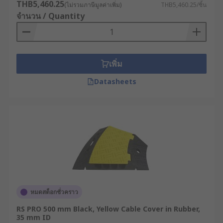
Duty Cable Protection)
THB5,460.25
(ไม่รวมภาษีมูลค่าเพิ่ม)
THB5,460.25/ชิ้น
จำนวน / Quantity
ออกแบบมาเพื่อความทนทานสูงสุด มักใช้ในคลังสินค้า
ลานจอดรถ หรือโรงงานอุตสาหกรรมที่ต้องมีการนำ
ยานพาหนะขับผ่านสายไฟ สามารถรับน้ำหนักได้มาก
เพิ่ม
ตัวอย่างที่เห็นได้ชัดคือยางครอบสายไฟ (Rubber
Cable Cover Strip) ที่ทนต่อแรงกระแทกได้ดี และราง
Datasheets
เหล็กเก็บสายไฟที่เน้นโครงสร้างแข็งแกร่งเป็นพิเศษ มัก
มีแถบสีเหลืองหรือแดงเพื่อเพิ่มจุดสังเกตด้านความ
ปลอดภัย
รางเก็บสายไฟสำหรับงานทั่วไป
(Standard Duty Cable Protection)
เหมาะสำหรับการใช้งานในร่ม เช่น สำนักงาน ห้อง
เซิร์ฟเวอร์ หรือพื้นที่ที่มีสายไฟจำนวนมากแต่ไม่มีการ
หมดสต็อกชั่วคราว
ใช้ยานพาหนะหนักขับผ่าน ที่นิยมมากที่สุดคือรางเก็บ
RS PRO 500 mm Black, Yellow Cable Cover in Rubber,
สายไฟแบบ PVC ซึ่งมีน้ำหนักเบา ตัดต่อได้ง่าย และมี
35 mm ID