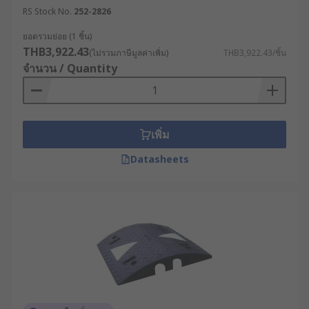
ดีไซน์แบบ Snap-fit ที่ประกบเข้าหากันได้ทันที
RS Stock No.
252-2826
รางเก็บสายไฟแบ่งตามรูปแบบการ
ยอดรวมย่อย (1 ชิ้น)
ติดตั้ง
THB3,922.43
(ไม่รวมภาษีมูลค่าเพิ่ม)
THB3,922.43/ชิ้น
จำนวน / Quantity
รางเก็บสายไฟติดผนัง (Cable Cover Strip) : เน้น
การเดินสายไฟแนวดิ่งหรือแนวนอนตามแนว
กำแพง ช่วยให้ห้องดูสะอาดตา
เพิ่ม
รางเก็บสายไฟติดพื้น (Floor Cable
Datasheets
Management) : รางเก็บสายไฟพื้นเป็นรูปแบบที่
ใช้ปกป้องสายเคเบิลที่ต้องลากผ่านพื้นทางเดิน
ป้องกันการสะดุดล้มได้อย่างยอดเยี่ยม
คู่มือการเลือกซื้อรางเก็บสาย
ไฟให้ตอบโจทย์การใช้งาน
เพื่อให้การบริหารจัดการสายไฟในพื้นที่การปฏิบัติงาน
เกิดประสิทธิภาพสูงสุด ฝ่ายจัดซื้อควรพิจารณาปัจจัย