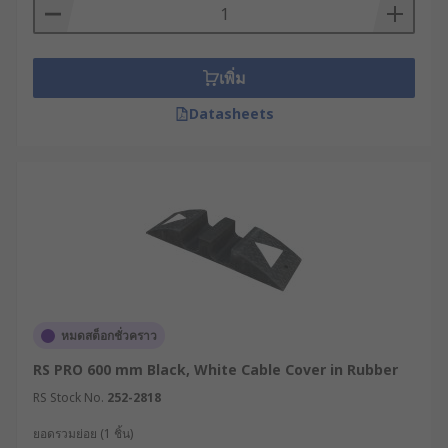
ภายนอก
สำหรับรางเก็บสายไฟติดผนังจะใช้การยึดติดกับกำแพง
ด้วยกาวสองหน้าหรือการเจาะยึดด้วยสกรู เพื่อดึงสาย
เพิ่ม
ไฟให้พ้นจากทางเดินและป้องกันการพันกัน ส่วนราง
Datasheets
เก็บสายไฟแบบวางพื้นจะใช้การวางแนบไปกับพื้นผิว
โดยออกแบบให้มีลักษณะลาดเอียง เพื่อลดความเสี่ยง
ในการสะดุดล้ม และช่วยให้รถเข็นหรือผู้คนสามารถ
เดินข้ามผ่านสายไฟไปได้อย่างปลอดภัย
ประเภทของ Cable Cover ที่
นิยมใช้งาน
ในท้องตลาดมีการจำหน่ายรางเก็บสายไฟหลากหลาย
หมดสต็อกชั่วคราว
รูปแบบ โดยสามารถแบ่งเป็นประเภทหลัก ๆ ได้ตาม
RS PRO 600 mm Black, White Cable Cover in Rubber
ระดับความทนทานและรูปแบบการติดตั้ง ดังนี้
RS Stock No.
252-2818
รางเก็บสายไฟสำหรับงานหนัก (Heavy
ยอดรวมย่อย (1 ชิ้น)