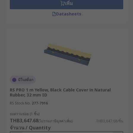
อุปกรณ์เหล่านี้มักผลิตจากวัสดุที่มีความยืดหยุ่นและ
เพิ่ม
ทนทาน เช่น ยาง หรือพลาสติก
Datasheets
ลักษณะโครงสร้างของรางเก็บสายไฟจะมีช่องหรือร่อง
ตรงกลางสำหรับวางสายไฟเข้าไป และมักมาพร้อมกับ
ฝาปิดแบบบานพับหรือฝาแบบถอดได้ เพื่อให้ง่ายต่อการ
ติดตั้งและซ่อมบำรุงในอนาคต มีให้เลือกหลายขนาด
และหลายความยาวเพื่อรองรับปริมาณและประเภทของ
สายไฟที่แตกต่างกัน
หลักการทำงานของรางเก็บ
สายไฟ
มีในสต็อก
RS PRO 1 m Yellow, Black Cable Cover in Natural
Rubber, 32 mm ID
หลักการทำงานของรางเก็บสายไฟนั้นเรียบง่ายแต่เปี่ยม
RS Stock No.
277-7916
ไปด้วยประสิทธิภาพ โดยอาศัยการสร้างชั้นปกป้องทาง
กายภาพครอบทับสายไฟเอาไว้ เมื่อนำสายไฟจัดเรียงลง
ยอดรวมย่อย (1 ชิ้น)
ในร่องของรางแล้วปิดฝา ตัวรางจะทำหน้าที่รับแรง
THB3,647.68
(ไม่รวมภาษีมูลค่าเพิ่ม)
THB3,647.68/ชิ้น
กระแทก แรงกดทับ และป้องกันสายไฟจากปัจจัย
จำนวน / Quantity