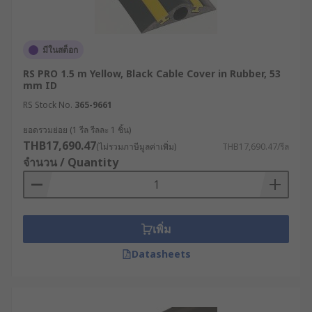
ความสวยงามและสีสัน : ในพื้นที่สำนักงาน อาจ
เลือกรางสีขาวหรือสีเทาเพื่อให้กลมกลืนกับผนัง
แต่ในพื้นที่ปฏิบัติงาน ควรเลือกรางที่มีสีสะดุดตา
มีในสต็อก
เช่น ดำ-เหลือง เพื่อแจ้งเตือนจุดอันตราย
RS PRO 1.5 m Yellow, Black Cable Cover in Rubber, 53
mm ID
มาตรฐานการป้องกันและสภาพแวดล้อม : ราง
เก็บสายไฟบางรุ่นได้รับการออกแบบให้ทนทาน
RS Stock No.
365-9661
ต่อน้ำ ฝุ่นละออง หรือรังสี UV ซึ่งเป็นสเปกที่
ยอดรวมย่อย (1 รีล รีลละ 1 ชิ้น)
สำคัญอย่างยิ่งสำหรับการติดตั้งใช้งานกลางแจ้ง
THB17,690.47
(ไม่รวมภาษีมูลค่าเพิ่ม)
THB17,690.47/รีล
หรือในสภาพแวดล้อมทางอุตสาหกรรมที่สมบุก
จำนวน / Quantity
สมบัน
พื้นผิวป้องกันการลื่นไถล : การออกแบบพื้นผิวให้
มีคุณสมบัติกันลื่น จะช่วยเพิ่มความปลอดภัยเมื่อ
ต้องติดตั้งในบริเวณทางเดินเท้าหรือพื้นที่
เพิ่ม
สาธารณะ โดยเฉพาะในสภาพแวดล้อมที่มี
Datasheets
ความชื้นหรือมีผู้คนสัญจรพลุกพล่าน
คุณสมบัติการทนไฟและมาตรฐานวัสดุ : ควร
พิจารณาเลือกใช้วัสดุที่ผ่านมาตรฐานการ