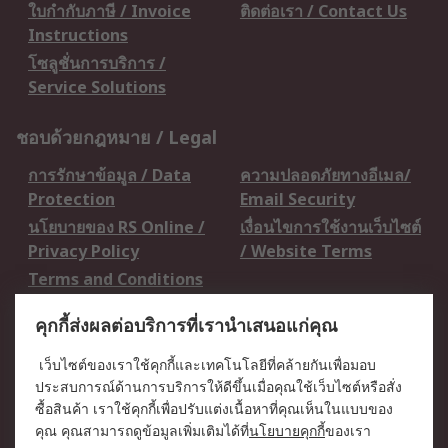
ใบกำกับภาษี / Invoice
ติดต่อเรา / Contact Us
Instructions
โซลูชั่นการบริการ /
Service Solutions
ชอบด้วยกฎหมาย / Legal
การรักษาข้อมูล / Data
ความปลอดภัยทางอีเมล/
Protection
Email Security
นโยบายของ RS Online /
เงื่อนไขการใช้งานเว็บไซต์
Privacy Policy
/ Website Terms
Terms and Conditions
of Sale
คุกกี้ส่งผลต่อบริการที่เรานำเสนอแก่คุณ
เกี่ยวกับ RS / About RS
เว็บไซต์ของเราใช้คุกกี้และเทคโนโลยีที่คล้ายกันเพื่อมอบ
ประสบการณ์ด้านการบริการให้ดีขึ้นเมื่อคุณใช้เว็บไซต์หรือสั่ง
RS ทั่วโลก / RS
ข่าวประชาสัมพันธ์ / Press
ซื้อสินค้า เราใช้คุกกี้เพื่อปรับแต่งเนื้อหาที่คุณเห็นในแบบของ
Worldwide
Centre
คุณ คุณสามารถดูข้อมูลเพิ่มเติมได้ที่
นโยบายคุกกี้
ของเรา
บริษัทในเครือ RS /
วิธีการชำระเงิน /