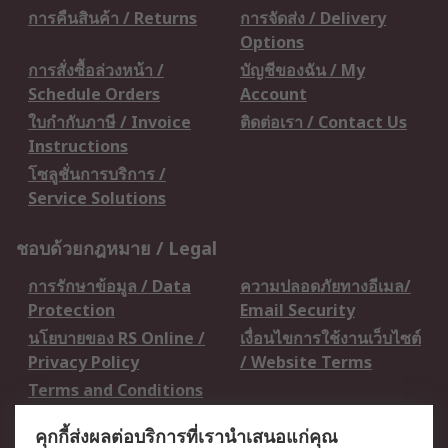
การคืนสินค้า / Returns
การจัดส่ง / Delivery
Options
การสั่งซื้อล่วงหน้า /
บัญชีของฉัน / My
Schedule Orders
Account
ใบกำกับภาษี / Invoice
ติดต่อเรา / Contact Us
Instructions
โซลูชั่นการบริการ /
Service Solutions
ชอบด้วยกฎหมาย / Legal
การรักษาข้อมูล / Data
ความปลอดภัยทางอีเมล/
Protection
Email Security
นโยบายของ RS Online /
เงื่อนไขการใช้งานเว็บไซต์
Privacy Policy
/ Website Terms
Terms and Conditions
of Sale
คุกกี้ส่งผลต่อบริการที่เรานำเสนอแก่คุณ