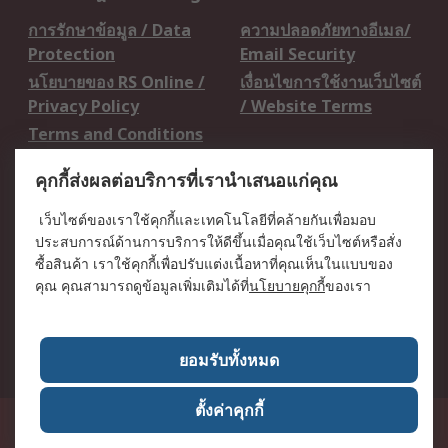
การรักษาข้อมูล / Data
ความปลอดภัยทางอีเมล/
Protection
Email Security
นโยบายของ RS Online /
เงื่อนไขการใช้งานเว็บไซต์
Privacy Policy
/ Website Terms
Terms and Conditions
of Sale
คุกกี้ส่งผลต่อบริการที่เรานำเสนอแก่คุณ
เกี่ยวกับ RS / About RS
เว็บไซต์ของเราใช้คุกกี้และเทคโนโลยีที่คล้ายกันเพื่อมอบ
ประสบการณ์ด้านการบริการให้ดีขึ้นเมื่อคุณใช้เว็บไซต์หรือสั่ง
RS ทั่วโลก / RS
ข่าวประชาสัมพันธ์ / Press
ซื้อสินค้า เราใช้คุกกี้เพื่อปรับแต่งเนื้อหาที่คุณเห็นในแบบของ
Worldwide
Centre
คุณ คุณสามารถดูข้อมูลเพิ่มเติมได้ที่
นโยบายคุกกี้
ของเรา
บริษัทในเครือ RS /
วิธีการชำระเงิน /
Corporate Group
Payment Details
เกี่ยวกับ RS / About RS
อาชีพที่ RS / Careers
ยอมรับทั้งหมด
ตั้งค่าคุกกี้
50 GMM Grammy Place, 19th Floor, Unit 1901-1904, Sukhumvit 21 Road
(Asoke), Klongtoey Nua, Wattana, Bangkok, Thailand 10110
RS