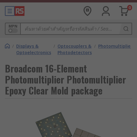
0
MPN
/
Displays &
/
Optocouplers &
/
Photomultipliers
Optoelectronics
Photodetectors
Broadcom 16-Element
Photomultiplier Photomultiplier
Epoxy Clear Mold package