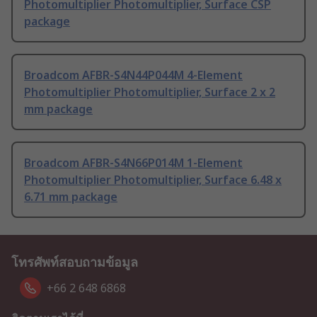
Photomultiplier Photomultiplier, Surface CSP
package
Broadcom AFBR-S4N44P044M 4-Element
Photomultiplier Photomultiplier, Surface 2 x 2
mm package
Broadcom AFBR-S4N66P014M 1-Element
Photomultiplier Photomultiplier, Surface 6.48 x
6.71 mm package
โทรศัพท์สอบถามข้อมูล
+66 2 648 6868