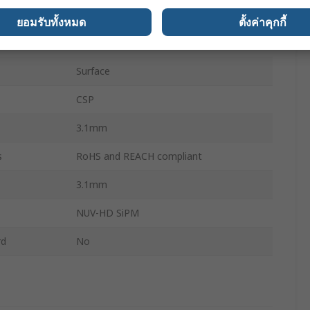
s
1
ยอมรับทั้งหมด
ตั้งค่าคุกกี้
9
Surface
CSP
3.1mm
s
RoHS and REACH compliant
3.1mm
NUV-HD SiPM
rd
No