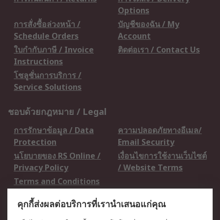
Options
การสั่งซื้อล่วงหน้า /
บัญชีของฉัน / My
Schedule Orders
Account
ใบกำกับภาษี / Invoice
ติดต่อเรา / Contact Us
Instructions
โซลูชั่นการบริการ /
Service Solutions
ชอบด้วยกฎหมาย / Legal
การรักษาข้อมูล / Data
ความปลอดภัยทางอีเมล/
Protection
Email Security
นโยบายของ RS Online /
เงื่อนไขการใช้งานเว็บไซต์
Privacy Policy
/ Website Terms
Terms and Conditions
of Sale
คุกกี้ส่งผลต่อบริการที่เรานำเสนอแก่คุณ
เกี่ยวกับ RS / About RS