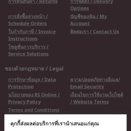
การคืนสินค้า / Returns
การจัดส่ง / Delivery
Options
การสั่งซื้อล่วงหน้า /
บัญชีของฉัน / My
Schedule Orders
Account
ใบกำกับภาษี / Invoice
ติดต่อเรา / Contact Us
Instructions
โซลูชั่นการบริการ /
Service Solutions
ชอบด้วยกฎหมาย / Legal
การรักษาข้อมูล / Data
ความปลอดภัยทางอีเมล/
Protection
Email Security
นโยบายของ RS Online /
เงื่อนไขการใช้งานเว็บไซต์
Privacy Policy
/ Website Terms
Terms and Conditions
of Sale
คุกกี้ส่งผลต่อบริการที่เรานำเสนอแก่คุณ