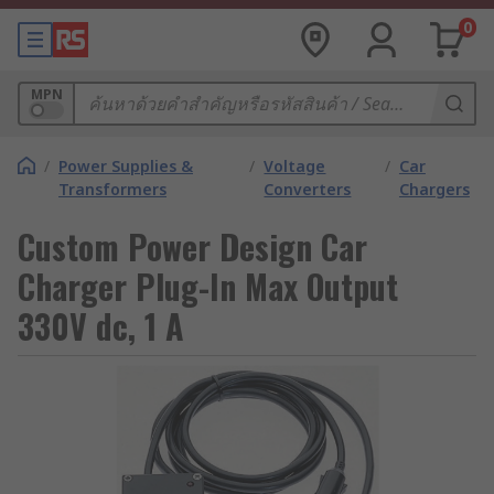
0
MPN
/
Power Supplies &
/
Voltage
/
Car
Transformers
Converters
Chargers
Custom Power Design Car
Charger Plug-In Max Output
330V dc, 1 A