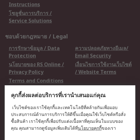
Instructions
โซลูชั่นการบริการ /
Service Solutions
ชอบด้วยกฎหมาย / Legal
การรักษาข้อมูล / Data
ความปลอดภัยทางอีเมล/
Protection
Email Security
นโยบายของ RS Online /
เงื่อนไขการใช้งานเว็บไซต์
Privacy Policy
/ Website Terms
Terms and Conditions
of Sale
คุกกี้ส่งผลต่อบริการที่เรานำเสนอแก่คุณ
เกี่ยวกับ RS / About RS
เว็บไซต์ของเราใช้คุกกี้และเทคโนโลยีที่คล้ายกันเพื่อมอบ
ประสบการณ์ด้านการบริการให้ดีขึ้นเมื่อคุณใช้เว็บไซต์หรือสั่ง
RS ทั่วโลก / RS
ข่าวประชาสัมพันธ์ / Press
ซื้อสินค้า เราใช้คุกกี้เพื่อปรับแต่งเนื้อหาที่คุณเห็นในแบบของ
Worldwide
Centre
คุณ คุณสามารถดูข้อมูลเพิ่มเติมได้ที่
นโยบายคุกกี้
ของเรา
บริษัทในเครือ RS /
วิธีการชำระเงิน /
Corporate Group
Payment Details