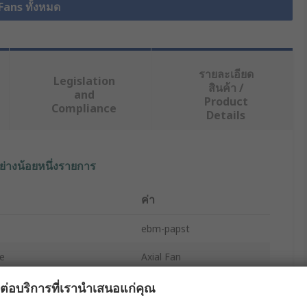
 Fans ทั้งหมด
รายละเอียด
Legislation
สินค้า /
and
Product
Compliance
Details
ย่างน้อยหนึ่งรายการ
ค่า
ebm-papst
e
Axial Fan
age
5V dc
ผลต่อบริการที่เรานำเสนอแก่คุณ