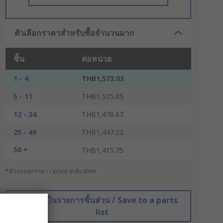
ตัวเลือกราคาสำหรับซื้อจำนวนมาก
ชิ้น
ต่อหน่วย
1 - 4
THB1,573.03
5 - 11
THB1,525.85
12 - 24
THB1,478.67
25 - 49
THB1,447.22
50 +
THB1,415.75
*ตัวบ่งบอกราคา / price indicative
บันทึกในรายการชิ้นส่วน / Save to a parts
list