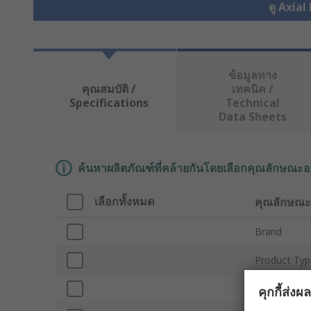
ดู Axial
ข้อมูลทาง
คุณสมบัติ /
เทคนิค /
Specifications
Technical
Data Sheets
ค้นหาผลิตภัณฑ์ที่คล้ายกันโดยเลือกคุณลักษณะอ
เลือกทั้งหมด
คุณลักษณะ
Brand
Product Typ
Supply Volt
คุกกี้ส่ง