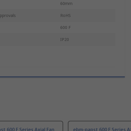
60mm
pprovals
RoHS
600 F
IP20
t 600 F Series Axial Fan
ebm-papst 600 F Series Ax