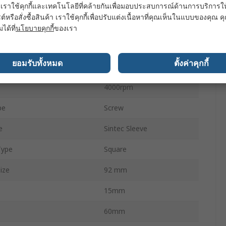
umption
1.1W
เราใช้คุกกี้และเทคโนโลยีที่คล้ายกันเพื่อมอบประสบการณ์ด้านการบริการให้ดี
ต์หรือสั่งซื้อสินค้า เราใช้คุกกี้เพื่อปรับแต่งเนื้อหาที่คุณเห็นในแบบของคุณ
rrent
0.12A
มได้ที่
นโยบายคุกกี้
ของเรา
29m³/h
ยอมรับทั้งหมด
ตั้งค่าคุกกี้
27dB
4000rpm
pe
Screw
e
Sintec Sleeve
Type
Square
ize
92 mm
15mm
60mm