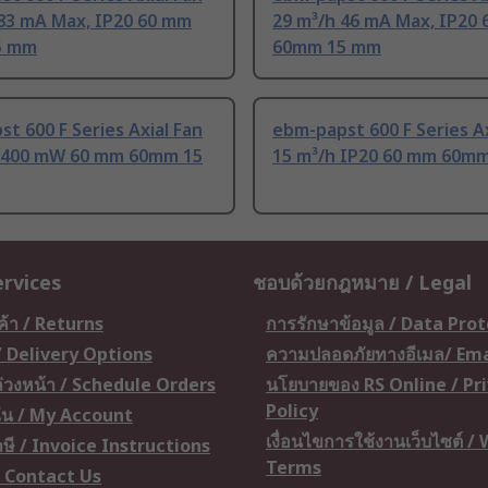
 83 mA Max, IP20 60 mm
29 m³/h 46 mA Max, IP20
5 mm
60mm 15 mm
t 600 F Series Axial Fan
ebm-papst 600 F Series Ax
, 400 mW 60 mm 60mm 15
15 m³/h IP20 60 mm 60m
ervices
ชอบด้วยกฎหมาย / Legal
ค้า / Returns
การรักษาข้อมูล / Data Pro
 / Delivery Options
ความปลอดภัยทางอีเมล/ Ema
อล่วงหน้า / Schedule Orders
นโยบายของ RS Online / Pr
Policy
ัน / My Account
เงื่อนไขการใช้งานเว็บไซต์ /
ษี / Invoice Instructions
Terms
 / Contact Us