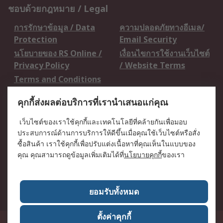
ชอบด้วยกฎหมาย / Legal
การรักษาข้อมูล / Data
ความปลอดภัยทางอีเมล/
Protection
Email Security
นโยบายของ RS Online /
เงื่อนไขการใช้งานเว็บไซต์
Privacy Policy
/ Website Terms
Terms and Conditions
of Sale
คุกกี้ส่งผลต่อบริการที่เรานำเสนอแก่คุณ
เกี่ยวกับ RS / About RS
เว็บไซต์ของเราใช้คุกกี้และเทคโนโลยีที่คล้ายกันเพื่อมอบ
ประสบการณ์ด้านการบริการให้ดีขึ้นเมื่อคุณใช้เว็บไซต์หรือสั่ง
RS ทั่วโลก / RS
ข่าวประชาสัมพันธ์ / Press
ซื้อสินค้า เราใช้คุกกี้เพื่อปรับแต่งเนื้อหาที่คุณเห็นในแบบของ
Worldwide
Centre
คุณ คุณสามารถดูข้อมูลเพิ่มเติมได้ที่
นโยบายคุกกี้
ของเรา
บริษัทในเครือ RS /
วิธีการชำระเงิน /
Corporate Group
Payment Details
เกี่ยวกับ RS / About RS
อาชีพที่ RS / Careers
ยอมรับทั้งหมด
ตั้งค่าคุกกี้
50 GMM Grammy Place, 19th Floor, Unit 1901-1904, Sukhumvit 21 Road