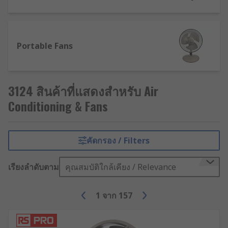
locations such as bathrooms, kitchens, laundry
rooms and wet rooms.
Centrifugal Fans
Centrifugal fans work by
Portable Fans
drawing the air toward the centre of the fan and
then discharging it at a predictable 90-degree
angle from the direction of air intake The main
3124 สินค้าที่แสดงสำหรับ Air
components of a centrifugal fan are the motor
Conditioning & Fans
and the impeller. An impeller sucks or pulls air, in
contrast to a propeller which pushes air
Filter Fans
Filter Fans suck air through a filter
คัดกรอง / Filters
trapping dust, dirt and particles so the air is
much cleaner. Filter fans are used in control
เรียงลำดับตาม
คุณสมบัติใกล้เคียง / Relevance
panels, junction boxes, automation equipment
and power equipment.
1
จาก
157
Products within the Air Conditioning & Fans
range actively support a healthy building as per