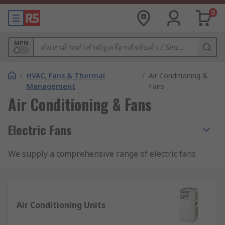
0
MPN
/
HVAC, Fans & Thermal
/
Air Conditioning &
Management
Fans
Air Conditioning & Fans
Electric Fans
We supply a comprehensive range of electric fans
for almost every application from desk fans to
high-capacity axial plate fans and centrifugal
blowers. Air conditioning and fans are both
methods used to cool indoor spaces, but they
Air Conditioning Units
operate in different ways.