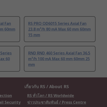
al Fan
RS PRO OD6015 Series Axial Fan
 mm 60mm
23.8 m³/h 80 mA Max 60 mm 60mm
15 mm
Series
RND RND 460 Series Axial Fan 36.5
Max 60
m³/h 100 mA Max 60 mm 60mm 25
mm
เกี่ยวกับ RS / About RS
tection
RS ทั่วโลก / RS Worldwide
il Security
ข่าวประชาสัมพันธ์ / Press Centre