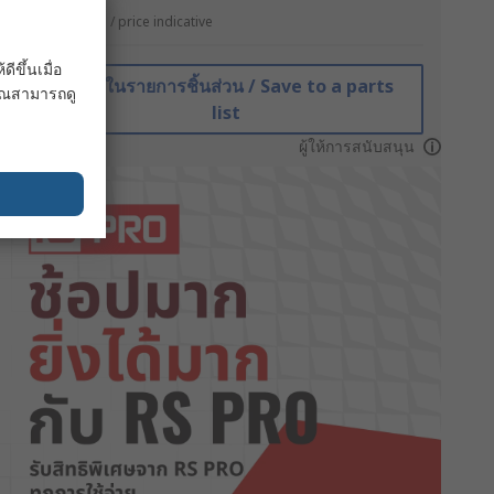
*ตัวบ่งบอกราคา / price indicative
ขึ้นเมื่อ
บันทึกในรายการชิ้นส่วน / Save to a parts
 คุณสามารถดู
list
ผู้ให้การสนับสนุน