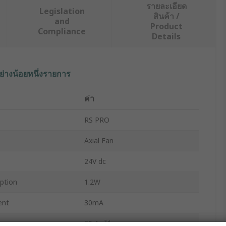
รายละเอียด
Legislation
สินค้า /
and
Product
Compliance
Details
ย่างน้อยหนึ่งรายการ
ค่า
RS PRO
Axial Fan
24V dc
ption
1.2W
ent
30mA
20.4m³/h