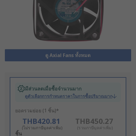
ดู Axial Fans ทั้งหมด
มีส่วนลดเมื่อซื้อจำนวนมาก
ดูตัวเลือกการกำหนดราคาในการซื้อปริมาณมาก
ยอดรวมย่อย (1 ชิ้น)*
THB420.81
THB450.27
(ไม่รวมภาษีมูลค่าเพิ่ม)
(รวมภาษีมูลค่าเพิ่ม)
Add
ชิ้น