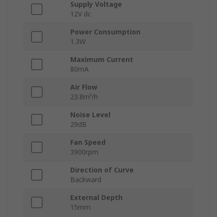
Supply Voltage
12V dc
Power Consumption
1.3W
Maximum Current
80mA
Air Flow
23.8m³/h
Noise Level
29dB
Fan Speed
3900rpm
Direction of Curve
Backward
External Depth
15mm