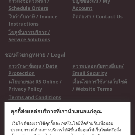
การสั่งซื้อล่วงหน้า /
บัญชีของฉัน / My
Schedule Orders
Account
ใบกำกับภาษี / Invoice
ติดต่อเรา / Contact Us
Instructions
โซลูชั่นการบริการ /
Service Solutions
ชอบด้วยกฎหมาย / Legal
การรักษาข้อมูล / Data
ความปลอดภัยทางอีเมล/
Protection
Email Security
นโยบายของ RS Online /
เงื่อนไขการใช้งานเว็บไซต์
Privacy Policy
/ Website Terms
Terms and Conditions
of Sale
คุกกี้ส่งผลต่อบริการที่เรานำเสนอแก่คุณ
เกี่ยวกับ RS / About RS
เว็บไซต์ของเราใช้คุกกี้และเทคโนโลยีที่คล้ายกันเพื่อมอบ
ประสบการณ์ด้านการบริการให้ดีขึ้นเมื่อคุณใช้เว็บไซต์หรือสั่ง
RS ทั่วโลก / RS
ข่าวประชาสัมพันธ์ / Press