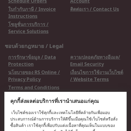
Schedule Orders
Account
ใบกำกับภาษี / Invoice
ติดต่อเรา / Contact Us
Instructions
โซลูชั่นการบริการ /
Service Solutions
ชอบด้วยกฎหมาย / Legal
การรักษาข้อมูล / Data
ความปลอดภัยทางอีเมล/
Protection
Email Security
นโยบายของ RS Online /
เงื่อนไขการใช้งานเว็บไซต์
Privacy Policy
/ Website Terms
Terms and Conditions
of Sale
คุกกี้ส่งผลต่อบริการที่เรานำเสนอแก่คุณ
เกี่ยวกับ RS / About RS
เว็บไซต์ของเราใช้คุกกี้และเทคโนโลยีที่คล้ายกันเพื่อมอบ
ประสบการณ์ด้านการบริการให้ดีขึ้นเมื่อคุณใช้เว็บไซต์หรือสั่ง
RS ทั่วโลก / RS
ข่าวประชาสัมพันธ์ / Press
ซื้อสินค้า เราใช้คุกกี้เพื่อปรับแต่งเนื้อหาที่คุณเห็นในแบบของ
Worldwide
Centre