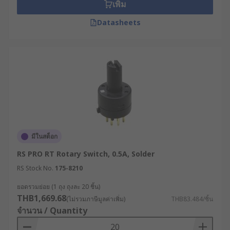
เพิ่ม
Dimmer switches
Datasheets
Aircraft control panels
Professional audio splitters and converters
- for moving between different speakers or
channels
Voltmeters and similar metering equipment
- for selecting different ranges
Car dashboards - for selecting different
functions such as the air conditioning or
adjustable fans
มีในสต็อก
To adjust the speed of conveyor belts
RS PRO RT Rotary Switch, 0.5A, Solder
To control diagnostic equipment
RS Stock No.
175-8210
ยอดรวมย่อย (1 ถุง ถุงละ 20 ชิ้น)
THB1,669.68
(ไม่รวมภาษีมูลค่าเพิ่ม)
THB83.484/ชิ้น
จำนวน / Quantity