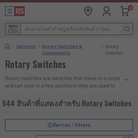
0
MPN
/
Switches
/
Rotary Switches &
/
Rotary
Components
Switches
Rotary Switches
Rotary switches are switches that move in a circle
and can stop in a few positions they are used to
connect a functional circuit within a device to a
source of electricity. Rotary switches are used to
544 สินค้าที่แสดงสำหรับ Rotary Switches
control many different circuits within a single
switch. The electrical charge enters the switch
and is then directed to whichever circuit is
คัดกรอง / Filters
currently selected by the switch. Rotary switches
provide a robust mechanical control system. You