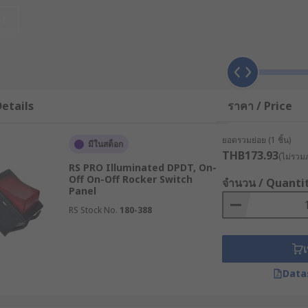
et
ะจมลง ทำให้กระแสไฟฟ้าสามารถไหลผ่านได้
ช์กลับสู่ตำแหน่งเดิม ทำให้กระแสไฟฟ้าหยุดทำงาน
ไฟฟ้าในเวลาที่เรากดค้างไว้ที่สวิตช์เท่านั้น ซึ่งสวิตช์แบบนี้มักนำ
etails
ราคา / Price
ยอดรวมย่อย (1 ชิ้น)
มีในสต็อก
THB173.93
(ไม่รวมภ
RS PRO Illuminated DPDT, On-
Off On-Off Rocker Switch
จำนวน / Quanti
้งานที่แตกต่างกัน ดังนี้
Panel
RS Stock No.
180-388
ี่ใช้เปิด/ปิดวงจรไฟฟ้า
กับการเชื่อมต่อวงจรไฟฟ้า 2 วงจรเข้าด้วยกัน
เ
ารถควบคุมวงจรไฟฟ้าได้ 2 วงจรพร้อมกัน
Data
มารถควบคุมวงจรไฟฟ้าได้มากกว่า 2 วงจร เหมาะกับการใช้งานที่ซ
รับการเปิดใช้งานวงจรไฟฟ้าเพียงชั่วคราว โดยสวิตช์จะกลับสู่ตำแห