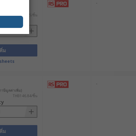
-
าษีมูลค่าเพิ่ม)
THB217.85/ชิ้น
ty
พิ่ม
ำงานของอุปกรณ์ต่าง ๆ ในหลากหลาย
sheets
ย่างยืดหยุ่น จึงเป็นเครื่องมือที่ขาด
-
ากแบรนด์ชั้นนำที่คุณ
าษีมูลค่าเพิ่ม)
THB146.84/ชิ้น
ty
มีสินค้าให้เลือกหลากหลาย ไม่ว่าจะเป็น
และราคาส่ง สามารถเลือกซื้อสินค้าที่
พิ่ม
อขอรับคำแนะนำเกี่ยวกับการเลือกสวิตช์