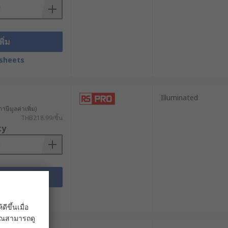
พิ่ม
sheets
Illuminated
าษีมูลค่าเพิ่ม)
THB218.99/ชิ้น
ty
อดเลือด
พิ่ม
sheets
ขึ้นเมื่อ
 คุณสามารถดู