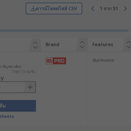
ดาวน์โหลดไฟล์ CSV
1
จาก
51
ไปใช้กับกระดิ่งประตู ที่ต้องกดเพื่อให้มี
Brand
Features
Illuminated
าษีมูลค่าเพิ่ม)
THB173.93/ชิ้น
ty
พิ่ม
sheets
ับซ้อน
น่งเดิมทันทีหากปล่อยมือออกจากปุ่มกด