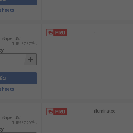
ิตช์เป็นตัวควบคุม ซึ่งวิธีการเชื่อมต่อ
sheets
ได้ปฏิบัติตามคู่มือการติดตั้งอย่างถูก
-
าษีมูลค่าเพิ่ม)
THB167.67/ชิ้น
ty
ใช้งานง่าย จึงตอบโจทย์กับการควบคุม
พิ่ม
sheets
การผลิต
Illuminated
าษีมูลค่าเพิ่ม)
THB567.79/ชิ้น
ty