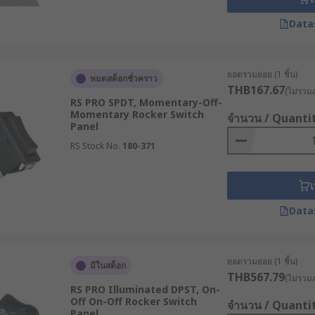
ื่น ๆ สำหรับเชื่อมต่อกับอุปกรณ์หรือวงจรไฟฟ้าที่เราต้องการใช้สว
นหลัก
Data
งจร หรือกล่องใส่สวิตช์กด ในการติดตั้งเราจึงต้องตรวจสอบให้แน่ใจว่า
ยอดรวมย่อย (1 ชิ้น)
หมดสต็อกชั่วคราว
THB167.67
(ไม่รวมภ
รือสวิตช์กระดก
RS PRO SPDT, Momentary-Off-
Momentary Rocker Switch
จำนวน / Quanti
Panel
นหลากหลายอุตสาหกรรม เนื่องจากเป็นอุปกรณ์ที่แข็งแรงทนทานและ
RS Stock No.
180-371
ปนี้
เ
Data
านของมอเตอร์ ปั๊มลม และอุปกรณ์อื่น ๆ ที่เกี่ยวข้องกับกระบวน
ไหวของแขนกล หรือส่วนประกอบต่าง ๆ ของหุ่นยนต์
ยอดรวมย่อย (1 ชิ้น)
ช่น มิเตอร์วัดแรงดัน มิเตอร์วัดกระแส
มีในสต็อก
THB567.79
(ไม่รวมภ
RS PRO Illuminated DPST, On-
Off On-Off Rocker Switch
จำนวน / Quanti
Panel