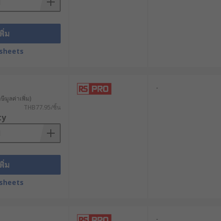
พิ่ม
sheets
-
ีมูลค่าเพิ่ม)
THB77.95/ชิ้น
ty
พิ่ม
sheets
-