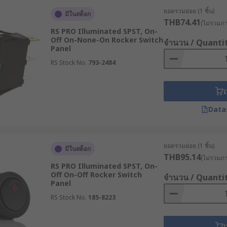
ยอดรวมย่อย (1 ชิ้น)
มีในสต็อก
ตช์เปิดปิดวงจร
THB74.41
(ไม่รวมภาษ
RS PRO Illuminated SPST, On-
Off On-None-On Rocker Switch
จำนวน / Quanti
Panel
RS Stock No.
793-2484
ระแสไฟฟ้าไปยังอุปกรณ์หรือวงจรต่าง ๆ โดยเมื่อเรากดเปิดสวิตช์ กร
สามารถทำงานได้อย่างที่ต้องการ หากต้องการปิด ให้กดสวิตช์อีกหน
เ
Data
ราะมีอยู่ด้วยกันเพียง 2 คำสั่ง คือการเปิดและการปิด เมื่อเรากดที่
ยอดรวมย่อย (1 ชิ้น)
มีในสต็อก
เรากดไปที่ตำแหน่ง “เปิด” สวิตช์จะทำการเปิดวงจรไฟฟ้า ทำให้กร
THB95.14
(ไม่รวมภาษ
RS PRO Illuminated SPST, On-
Off On-Off Rocker Switch
จำนวน / Quanti
Panel
RS Stock No.
185-8223
ับสายไฟที่เกี่ยวข้อง ซึ่งโดยทั่วไปแล้ว สวิตช์กระดกจะมีอยู่ด้วยกัน
เ