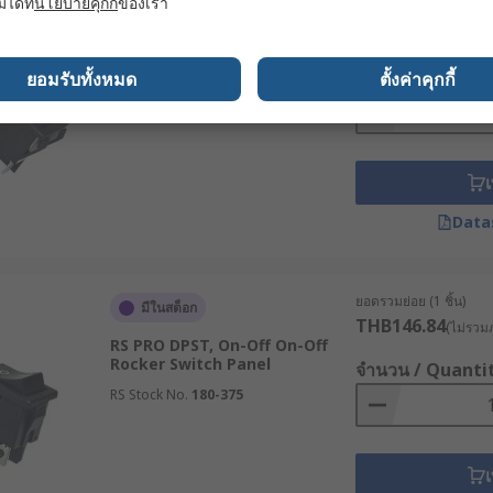
มได้ที่
นโยบายคุกกี้
ของเรา
ยอดรวมย่อย (1 ชิ้น)
หมดสต็อกชั่วคราว
THB217.85
(ไม่รวมภ
RS PRO DPDT, On-Off-On On-
รั้ง และทนทานต่อสภาพแวดล้อมที่หลากหลาย
Off-On Rocker Switch Panel
จำนวน / Quanti
ยอมรับทั้งหมด
ตั้งค่าคุกกี้
ละปิด จึงง่ายต่อการใช้งาน
RS Stock No.
180-372
ะยุกต์ใช้ในอุตสาหกรรมต่าง ๆ
และแบบที่ทนทานต่อสารเคมี
เ
่วนประกอบอิเล็กทรอนิกส์ที่สำคัญ และมีบทบาทในการควบคุมการท
Data
ทาน อีกทั้งยังสามารถนำไปประยุกต์ใช้งานกับเครื่องมือต่าง ๆ ได้อ
ยอดรวมย่อย (1 ชิ้น)
มีในสต็อก
์ สวิตช์เปิดปิดวงจร สวิตช์กระดก จ
THB146.84
(ไม่รวมภ
RS PRO DPST, On-Off On-Off
Rocker Switch Panel
จำนวน / Quanti
RS Stock No.
180-375
ยสวิตช์เปิดปิดวงจร สวิตช์กระดก จากแบรนด์ชั้นนำที่ได้มาตรฐาน 
ะดก 6 ขา โดยเราจำหน่ายสวิตช์เปิดปิด สวิตช์กระดกทั้งราคาปลีก
เ
รจัดส่งทั่วประเทศไทย หรือปรึกษาผู้เชี่ยวชาญด้านผลิตภัณฑ์ เพื่