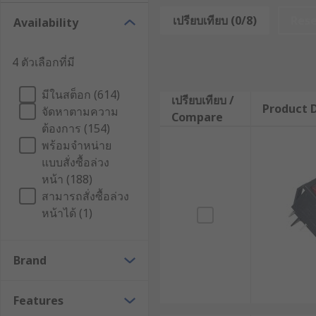
สวิตช์กระดกทำงานบนหลักการง่าย ๆ ดังนี้
เปรียบเทียบ (0/8)
Res
Availability
เมื่อกดที่ปลายด้านหนึ่งของสวิตช์ สวิตช์อีกด้านจ
4 ตัวเลือกที่มี
เมื่อกดที่ปลายอีกด้านหนึ่ง กลไกสปริงจะดันให้สวิต
มีในสต็อก (614)
เปรียบเทียบ /
นอกจากนี้ยังมีสวิตช์เปิดปิดวงจรแบบชั่วคราว ที่จะปล่อยกระแส
Product D
จัดหาตามความ
Compare
เสียง หรือปุ่มควบคุมการทำงานต่าง ๆ
ต้องการ (154)
พร้อมจำหน่าย
ประเภทของสวิตช์กระดก
แบบสั่งซื้อล่วง
หน้า (188)
สวิตช์กระดกมีอยู่ด้วยกันหลายรูปแบบเพื่อให้เหมาะกับการใช
สามารถสั่งซื้อล่วง
หน้าได้ (1)
Single Pole Single Throw (SPST) : เป็นสวิตช์ทั่วไปท
Single Pole Double Throw (SPDT) : สวิตช์ที่เหมาะ
Brand
Double Pole Single Throw (DPST) : สวิตช์ที่สาม
Double Pole Double Throw (DPDT ) : สวิตช์ที่สา
Features
สวิตช์เปิดปิดชั่วคราว : เป็นสวิตช์ที่ออกแบบมาสำห