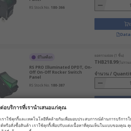
เครื่องเสียง และปลั๊กไฟต่าง ๆ
RS Stock No.
180-366
จรไฟฟ้า และเครื่องมือควบคุมทางไฟฟ้าต่าง ๆ
เ
ัพท์มือถือ วิทยุสื่อสาร
Data
้ำฝน และอุปกรณ์เสริมอื่น ๆ
ยอดรวมย่อย (1 ชิ้น)
มีในสต็อก
THB218.99
(ไม่รวมภ
ฟท้าย และสัญญาณไฟเลี้ยว
RS PRO Illuminated DPDT, On-
Off On-Off Rocker Switch
ๆ เช่น ไฟส่องสว่าง ไฟฉุกเฉิน และระบบเบรก
จำนวน / Quanti
Panel
RS Stock No.
180-387
เช่น เตียงไฟฟ้า อุปกรณ์วัดความดัน อุปกรณ์ให้สารละลายทางหล
เ
ผลต่อบริการที่เรานำเสนอแก่คุณ
องบิน เช่น แผงควบคุมการทำงาน
Data
เราใช้คุกกี้และเทคโนโลยีที่คล้ายกันเพื่อมอบประสบการณ์ด้านการบริการให้ดี
่าน ไขควงไฟฟ้า
ต์หรือสั่งซื้อสินค้า เราใช้คุกกี้เพื่อปรับแต่งเนื้อหาที่คุณเห็นในแบบของคุณ