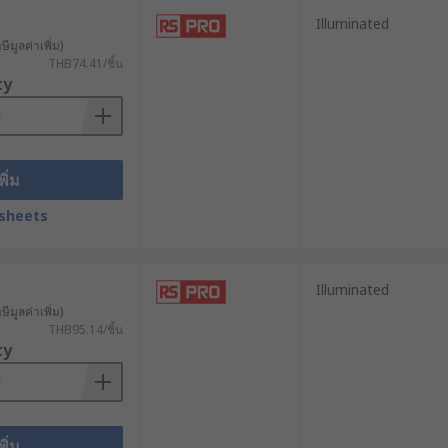
Illuminated
ีมูลค่าเพิ่ม)
THB74.41/ชิ้น
ty
ะแสไฟจะถูกนำจ่ายไปยังอุปกรณ์ที่
ึ่งครั้ง เพื่อหยุดการจ่ายกระแสไฟฟ้า
พิ่ม
sheets
ตำแหน่ง “ปิด” สวิตช์จะหยุดการทำงานของ
Illuminated
ะแสไฟฟ้าไหลผ่านไปยังอุปกรณ์อื่น ๆ ได้
ีมูลค่าเพิ่ม)
THB95.14/ชิ้น
ty
หลายรูปแบบ เช่น สวิตช์กระดก 2 ขา, 3 ขา,
พิ่ม