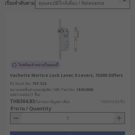
เรียงลำดับตาม
คุณสมบัติใกล้เคียง / Relevance
Mortice locks have several lever variations: a 2, 3,
5, or 7 lever mechanism. The higher the number
of “levers” the more difficult the lock is to “pick”
and the more secure it will be. The deadlocks on
a mortice lock also mean that if a burglar breaks
in through one of your windows they can not
escape through the door without a key.
Mortice locks are made from metal and come in
ไม่พร้อมจำหน่ายในตอนนี้
different finishes, for example, polished brass,
Vachette Mortice Lock Lever, 0 Levers, 15000 Differs
satin chrome and stainless steel.
RS Stock No.
707-533
Types of mortice lock:
หมายเลขชิ้นส่วนของผู้ผลิต / Mfr. Part No.
18453000
ยอดรวมย่อย (1 ชิ้น)
THB304.83
(ไม่รวมภาษีมูลค่าเพิ่ม)
THB304.83/ชิ้น
There are 2 main types of mortice locks
จำนวน / Quantity
Sashlocks and Deadlocks.
SashLocks
feature a lock, latch and handle
so you can open and close the door without