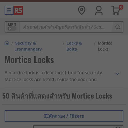
0
MPN
/
Security &
/
Locks &
/
Mortice
Ironmongery
Bolts
Locks
Mortice Locks
A mortice lock is a door lock fitted for security.
Mortice locks are fitted inside the door and
require a hole or pocket to be cut into the door
for it to be fitted. The main body of the lock sits
50 สินค้าที่แสดงสำหรับ Mortice Locks
within this pocket. The term "mortice" refers to
the hole or recess which is cut into the door.
Mortice lock are commonly found in internal
คัดกรอง / Filters
doors within the home.