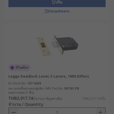
เพิ่ม
it locking behind you. It features a deadbolt
which locks the door with a key. The latch is
Datasheets
a spring-loaded piece of metal which keeps
the door closed when it is not locked. These
locks tend to be installed on back doors.
Deadlocks
are mainly used on entrance
doors to buildings. they are fitted inside the
door and work with a key turning the
locking mechanism and moving the bolt.
Without the key the door cannot be opened,
providing extra security.
มีในสต็อก
Legge Deadlock Lever, 5 Levers, 1000 Differs
What is a differ?
RS Stock No.
197-0429
หมายเลขชิ้นส่วนของผู้ผลิต / Mfr. Part No.
N5761.PB
A differ is a combination for the lock. For
ยอดรวมย่อย (1 ชิ้น)
example, 1000 differs has 1000 combinations.
THB2,017.74
(ไม่รวมภาษีมูลค่าเพิ่ม)
THB2,017.74/ชิ้น
จำนวน / Quantity
How do you identify if a 5 lever mortice