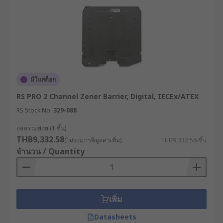
และ กัลวานิกแบร์ริเออร์จาก
แบรนด์ชั้นนำที่คุณมั่นใจ
ช็อปสะดวกทางออนไลน์
RS ผู้นำด้านโซลูชันอุตสาหกรรมและอิเล็กทรอนิกส์
จำหน่ายซีเนอร์แบร์ริเออร์ และ กัลวานิกแบร์ริเออร์
มีในสต็อก
คุณภาพสูง จากแบรนด์ชั้นนำ ที่ผ่านการรับรองด้าน
RS PRO 2 Channel Zener Barrier, Digital, IECEx/ATEX
ความปลอดภัย ตอบโจทย์ทุกการใช้งาน โดยเรา
RS Stock No.
329-088
จำหน่ายซีเนอร์แบร์ริเออร์และตัวแยกสัญญาณกัลวานิก
ทั้งราคาปลีกและราคาส่ง สามารถเลือกซื้อสินค้าที่
ยอดรวมย่อย (1 ชิ้น)
ต้องการได้อย่างสะดวกตลอด 24 ชม. บนเว็บไซต์ พร้อม
THB9,332.58
(ไม่รวมภาษีมูลค่าเพิ่ม)
THB9,332.58/ชิ้น
บริการจัดส่งทั่วประเทศไทย หรือปรึกษาผู้เชี่ยวชาญ
จำนวน / Quantity
ด้านผลิตภัณฑ์ เพื่อขอรับคำแนะนำเกี่ยวกับสินค้าได้เลย
เพิ่ม
Datasheets