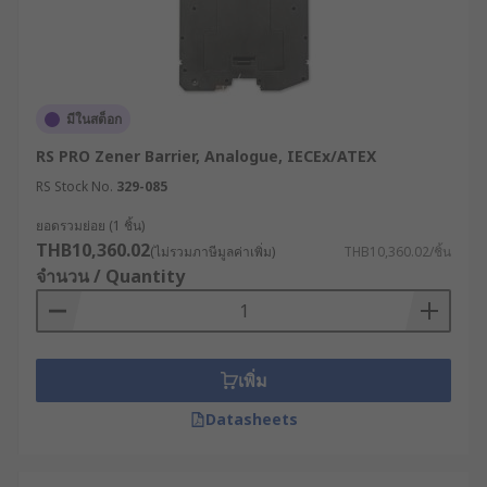
เครื่องมือที่ใช้ในการวัดค่าต่าง ๆ เช่น เครื่องส่ง
สัญญาณความดัน เซ็นเซอร์อุณหภูมิ เครื่องวัด
ระดับ และมิเตอร์วัดการไหล ซึ่งจะช่วยให้เครื่อง
มือวัดต่าง ๆ ทำงานได้อย่างแม่นยำมากขึ้น
มีในสต็อก
โรงงานไฟฟ้า : โรงงานไฟฟ้าเป็นอีกหนึ่งพื้นที่ที่มี
RS PRO Zener Barrier, Analogue, IECEx/ATEX
ความเสี่ยงสูง ซึ่งซีเนอร์แบร์ริเออร์ และ กัลวานิก
RS Stock No.
329-085
แบร์ริเออร์ที่มีคุณภาพ จะช่วยป้องกันอันตรายที่
เกิดจากการจ่ายกระแสไฟฟ้าเกิน ที่อาจนำไปสู่
ยอดรวมย่อย (1 ชิ้น)
อุบัติเหตุหรือสถานการณ์ไฟฟ้าขัดข้อง
THB10,360.02
(ไม่รวมภาษีมูลค่าเพิ่ม)
THB10,360.02/ชิ้น
จำนวน / Quantity
การสื่อสารและเครือข่าย : ซีเนอร์แบร์ริเออร์ และ
กัลวานิกแบร์ริเออร์ ยังใช้ในการป้องกันอุปกรณ์
สื่อสารและเครือข่าย เช่น ระบบอีเทอร์เน็ตและ
อุปกรณ์ไร้สายต่าง ๆ เพื่อป้องกันความขัดข้อง
เพิ่ม
และปัญหาไฟฟ้าลัดวงจรที่เกิดจากกระแสไฟฟ้า
เกินในระหว่างการรับ-ส่งข้อมูล
Datasheets
RS จำหน่ายซีเนอร์แบร์ริเออร์