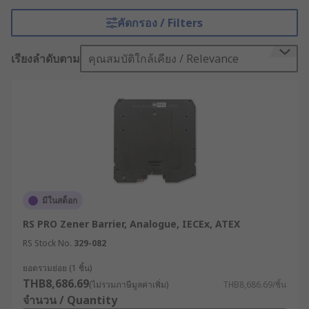
โรงกลั่นน้ำมัน โรงงานเคมี และเหมืองแร่ โดยอุปกรณ์
คัดกรอง / Filters
ทั้งสองชนิดนี้สามารถช่วยป้องกันการระเบิดที่เกิดจาก
ก๊าซ สารเคมี ไอระเหย และฝุ่นละอองต่าง ๆ ได้อย่างมี
เรียงลำดับตาม
คุณสมบัติใกล้เคียง / Relevance
ประสิทธิภาพ
ซีเนอร์แบร์ริเออร์ (Zener
Barrier) คืออะไร ?
ซีเนอร์แบร์ริเออร์ คือ อุปกรณ์ที่ทำหน้าที่จำกัดพลังงาน
ไฟ้า และป้องกันการไหลของแรงดันไฟฟ้าหรือกระแส
ไฟฟ้าที่สูงเกินไป จากจุดที่ปลอดภัยไปยังจุดที่มีความ
มีในสต็อก
เสี่ยง โดยวงจร Zener Barrier ประกอบด้วยไดโอด
ชนิดพิเศษที่เรียกว่าซีเนอร์ไดโอด ที่มีคุณสมบัติใน
RS PRO Zener Barrier, Analogue, IECEx, ATEX
การนำไฟฟ้าให้ไหลย้อนกลับ เมื่อแรงดันไฟฟ้าเกิดค่าซี
RS Stock No.
329-082
เนอร์โวลเทจที่กำหนดไว้ โดยใช้หลักการที่มีชื่อว่า
“Zener Effect” เพื่อส่งกระแสไฟฟ้าไปยังส่วนที่ไม่
ยอดรวมย่อย (1 ชิ้น)
THB8,686.69
สามารถจุดระเบิดได้ โดยทั่วไป Zener แบร์ริเออร์มักใช้
(ไม่รวมภาษีมูลค่าเพิ่ม)
THB8,686.69/ชิ้น
จำนวน / Quantity
เพื่อเพิ่มความปลอดภัยให้แก่อุปกรณ์ที่มีวงจรไฟฟ้าใน