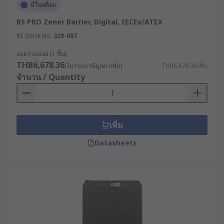
มีในสต็อก
ATEX หรือ IECEx
RS PRO Zener Barrier, Digital, IECEx/ATEX
พิจารณาจากสภาพแวดล้อมที่จะนำไปติดตั้ง หาก
RS Stock No.
329-087
เป็นสถานที่ที่ไม่สามารถต่อสายดินได้ ควรเลือก
กัลวานิกแบร์ริเออร์ที่สามารถทำงานได้โดยไม่
ยอดรวมย่อย (1 ชิ้น)
ต้องใช้สายดิน
THB6,678.36
(ไม่รวมภาษีมูลค่าเพิ่ม)
THB6,678.36/ชิ้น
จำนวน / Quantity
พิจารณาจากงบประมาณ เพราะถึงแม้ว่าซีเนอร์
แบร์ริเออร์จะมีราคาที่ถูกกว่า แต่อาจไม่เหมาะกับ
การใช้งานบางประเภท หากเป็นงานที่ต้องการ
ความปลอดภัยสูง กัลวานิกแบร์ริเออร์ก็เป็นตัว
เพิ่ม
เลือกที่คุ้มค่ากับการลงทุนในระยะยาว
Datasheets
ซีเนอร์แบร์ริเออร์ และ กัลวา
นิกแบร์ริเออร์ กับการใช้งาน
ในอุตสาหกรรมต่าง ๆ
ตัวแยกสัญญาณกัลวานิก และ Zener แบร์ริเออร์ มักนำ