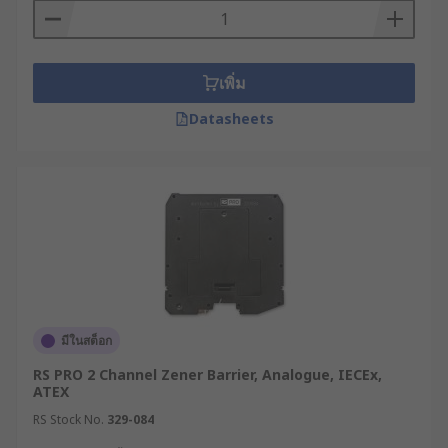
ตัว เช่น เซ็นเซอร์ เครื่องส่งสัญญาณ หรือสวิตช์ต่าง ๆ
กัลวานิกแบร์ริเออร์ (Galvanic
เพิ่ม
Barrier) คืออะไร ?
Datasheets
กัลวานิกแบร์ริเออร์ หรือที่เรียกว่า Isolator หรือ
Isolation Barrier คือ อุปกรณ์อีกชนิดหนึ่งที่สามารถ
ป้องกันไฟฟ้าไม่ให้ไหลไปยังส่วนที่เสี่ยงต่อการจุดระเบิด
โดยสามารถป้องกันการไหลของไฟฟ้ากระแสตรง (DC)
หรือไฟฟ้ากระแสสลับ (AC) ในขณะเดียวกันก็ยังช่วยให้
อุปกรณ์ต่าง ๆ สามารถรับ-ส่งข้อมูลระหว่างกันได้ โดย
วงจร Galvanic Barrier ทำงานโดยใช้หลักการเหนี่ยว
นำไฟฟ้า ซึ่งเป็นหลักการที่มีความแม่นยำมากกว่าวงจร
Zener Barrier ขึ้นไปอีกระดับ จึงเหมาะกับการใช้งาน
มีในสต็อก
ในเครื่องมือวัด ระบบควบคุม และระบบสื่อสาร เพื่อ
RS PRO 2 Channel Zener Barrier, Analogue, IECEx,
ป้องกันอุบัติเหตุจากไฟฟ้าลัดวงจรหรือไฟกระชาก
ATEX
RS Stock No.
329-084
ความแตกต่างของซีเนอร์แบร์