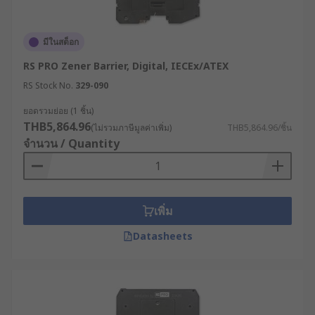
ไปใช้กับงานหลากหลายประเภทที่มีวงจรไฟฟ้าเป็นส่วน
ประกอบหลัก และทำงานภายใต้สภาพแวดล้อมที่เสี่ยง
ต่อการเกิดอันตราย ดังตัวอย่างต่อไปนี้
มีในสต็อก
RS PRO Zener Barrier, Digital, IECEx/ATEX
ระบบควบคุมการทำงานของเครื่องจักร : ซีเนอร์
แบร์ริเออร์ และ กัลวานิกแบร์ริเออร์ เป็นอุปกรณ์
RS Stock No.
329-090
ที่ขาดไม่ได้ในระบบควบคุมการทำงานของ
ยอดรวมย่อย (1 ชิ้น)
เครื่องจักรภายในโรงงานอุตสาหกรรมต่าง ๆ เช่น
THB5,864.96
(ไม่รวมภาษีมูลค่าเพิ่ม)
THB5,864.96/ชิ้น
โรงงานน้ำมันและก๊าซ หรือ โรงงานผลิตสารเคมี
จำนวน / Quantity
และยา เพื่อให้เซ็นเซอร์ เครื่องส่งสัญญาณ และ
อุปกรณ์ควบคุม สามารถทำงานได้อย่างต่อเนื่อง
และปลอดภัย
ระบบอัตโนมัติในอุตสาหกรรม : ใช้ในการป้องกัน
เพิ่ม
PLC, DCS และอุปกรณ์อัตโนมัติอื่น ๆ เพื่อให้
Datasheets
ระบบเหล่านั้นทำงานได้อย่างเสถียร ลดปัญหา
การสื่อสารขัดข้อง และป้องกันการเกิดไฟฟ้า
ลัดวงจร
การวัดและเครื่องมือวัด : ซีเนอร์แบร์ริเออร์ และ
กัลวานิกแบร์ริเออร์ เป็นอุปกรณ์สำคัญสำหรับ