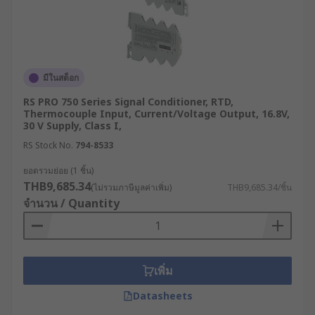
ตัวอย่างการใช้ประโยชน์จาก
อุปกรณ์แปลงสัญญาณ
มีการใช้ประโยชน์อุปกรณ์ประเภทนี้อย่างแพร่หลายใน
มีในสต็อก
อุตสาหกรรมจำนวนมาก ซึ่งตัวอย่างการใช้งานที่
สามารถพบเห็นได้ทั่วไป มีดังนี้
RS PRO 750 Series Signal Conditioner, RTD,
Thermocouple Input, Current/Voltage Output, 16.8V,
30 V Supply, Class I,
ระบบควบคุมอัตโนมัติ:
ใช้ปรับสัญญาณจาก
RS Stock No.
794-8533
เซนเซอร์และตัวแปลงเพื่อควบคุมกระบวนการ
ต่าง ๆ
ยอดรวมย่อย (1 ชิ้น)
THB9,685.34
ระบบวัดอุณหภูมิ:
ใช้แปลงสัญญาณอุณหภูมิจาก
(ไม่รวมภาษีมูลค่าเพิ่ม)
THB9,685.34/ชิ้น
จำนวน / Quantity
เซนเซอร์เป็นสัญญาณไฟฟ้าที่สามารถอ่านค่าได้
เครื่องมือวัดและทดสอบอื่น ๆ:
ใช้ปรับสัญญาณ
จากเซนเซอร์เพื่อวัดและทดสอบพารามิเตอร์ต่าง
ๆ ตามต้องการ
เพิ่ม
RS จำหน่ายอุปกรณ์แปลง
Datasheets