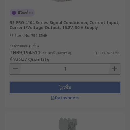
มีหน้าที่ช่วยแยกสัญญาณระหว่างฝั่งขาเข้าและขาออก
ของระบบ ช่วยปกป้องเครื่องมือวัดค่าต่าง ๆ ที่มีความ
มีในสต็อก
ละเอียดอ่อนจากสัญญาณรบกวน แรงดันไฟกระชาก
RS PRO 4104 Series Signal Conditioner, Current Input,
และกราวด์ลูป ทำให้การวัดมีความแม่นยำและเชื่อถือ
Current/Voltage Output, 16.8V, 30 V Supply
ได้มากยิ่งขึ้น
RS Stock No.
794-8549
5. เครื่องแปลงสัญญาณ (Converters)
ยอดรวมย่อย (1 ชิ้น)
THB9,194.51
(ไม่รวมภาษีมูลค่าเพิ่ม)
THB9,194.51/ชิ้น
จำนวน / Quantity
ทำหน้าที่แปลงสัญญาณจากรูปแบบหนึ่งไปเป็นอีกแบบ
หนึ่ง ตัวอย่างเช่น
ตัวแปลงแอนะล็อกเป็นดิจิทัล (Analog-to-Digital
เพิ่ม
Converters: ADCs): ใช้สำหรับแปลงสัญญาณแอ
นะล็อกให้เป็นสัญญาณดิจิทัล
Datasheets
ตัวแปลงดิจิทัลเป็นแอนะล็อก (Digital-to-Analog
Converters: DACs): ใช้สำหรับแปลงสัญญาณ
ดิจิทัลให้เป็นสัญญาณแอนะล็อก