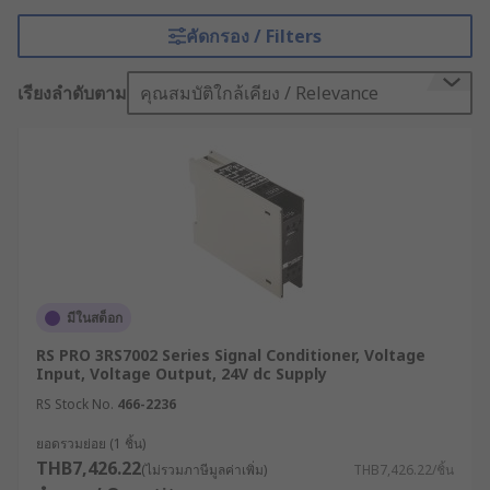
ทั่วไป นิยมใช้ในกรณีที่สัญญาณไฟฟ้าจากเซนเซอร์ ตัว
คัดกรอง / Filters
แปลงสัญญาณ หรือแหล่งกำเนิดประเภทอื่น ๆ ต้องการ
ปรับแต่งหรือปรับสภาพให้ตรงตามความต้องการที่
เรียงลำดับตาม
คุณสมบัติใกล้เคียง / Relevance
เฉพาะเจาะจง บางคนจึงเรียกอุปกรณ์นี้ว่าตัวแปลง
สัญญาณไฟฟ้านั่นเอง
เครื่องแปลงสัญญาณไฟฟ้า
ทำงานอย่างไร ?
เครื่องแปลงสัญญาณ (Signal Conditioner) นิยมใช้
งานกันทั่วไปในโรงงานอุตสาหกรรมทุกประเภท
มีในสต็อก
ประกอบไปด้วย 3 วงจรสำคัญ ได้แก่
RS PRO 3RS7002 Series Signal Conditioner, Voltage
วงจรอินพุต
ทำหน้าที่รับสัญญาณจากเซนเซอร์
Input, Voltage Output, 24V dc Supply
ตัวแปลง หรือแหล่งอื่น ๆ
RS Stock No.
466-2236
วงจรปรับสภาพ
ทำหน้าที่ปรับสัญญาณให้เป็นไป
ยอดรวมย่อย (1 ชิ้น)
ตามความต้องการที่เฉพาะเจาะจง
THB7,426.22
(ไม่รวมภาษีมูลค่าเพิ่ม)
THB7,426.22/ชิ้น