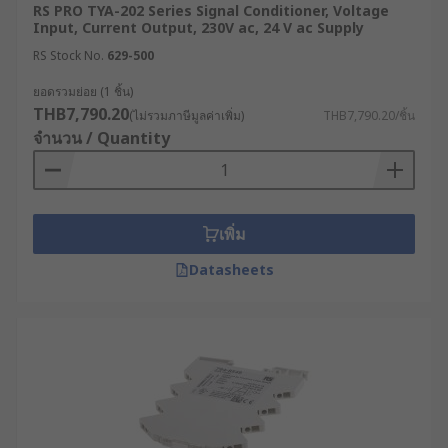
RS PRO TYA-202 Series Signal Conditioner, Voltage
เครื่องกรองสัญญาณมีหน้าที่กำจัดสัญญาณรบกวน
Input, Current Output, 230V ac, 24 V ac Supply
หรือสัญญาณที่ไม่ต้องการออกจากสัญญาณขาเข้า
RS Stock No.
629-500
โดยใช้ฟิลเตอร์ประเภทต่าง ๆ เช่น Low-Pass, High-
Pass, Band-Pass หรือ Notch Filter ส่วนจะเลือกใช้
ยอดรวมย่อย (1 ชิ้น)
THB7,790.20
แบบใดนั้น ก็ขึ้นอยู่กับช่วงความถี่ของสัญญาณที่
(ไม่รวมภาษีมูลค่าเพิ่ม)
THB7,790.20/ชิ้น
จำนวน / Quantity
ต้องการกรอง
3. เครื่องปรับสัญญาณให้เป็นเส้นตรง
(Linearizers)
เพิ่ม
เครื่องประเภทนี้ทำหน้าที่ชดเชยความไม่เชิงเส้นของ
Datasheets
สัญญาณขาเข้า โดยใช้สูตรทางคณิตศาสตร์หรือตาราง
ค้นหา เพื่อปรับสัญญาณขาออกให้เป็นเส้นตรงมากขึ้น
ส่งผลให้ได้ผลลัพธ์ที่แม่นยำยิ่งขึ้นตลอดช่วงการวัด
4. เครื่องแยกสัญญาณ (Isolation
Amplifiers)