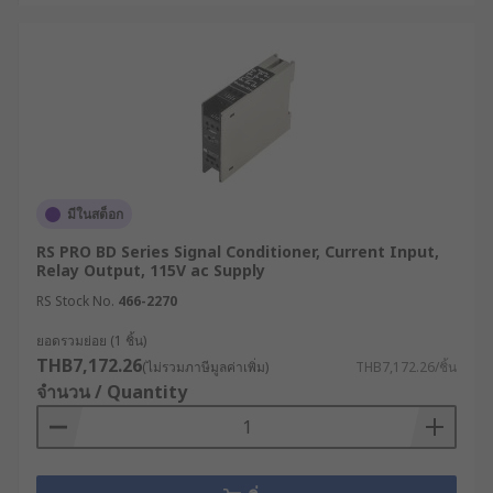
สัญญาณ (Signal Conditioner)
ทุกชนิด
สำหรับผู้ที่กำลังวางแผนซื้ออุปกรณ์ตัวแปลงสัญญาณ
(Signal Conditioner) ประเภทต่าง ๆ ราคาคุ้มค่า เพื่อ
ใช้ในงานอุตสาหกรรม รวมทั้งงานประเภทอื่น ที่ RS
เราคือผู้จัดจำหน่ายตัวแปลงคุณภาพสูง มีให้เลือก
ครอบคลุมทุกความต้องการ พร้อมทั้งมีเจ้าหน้าที่ผู้
มีในสต็อก
เชี่ยวชาญคอยให้คำปรึกษาทุกขั้นตอน สามารถสั่งซื้อ
RS PRO BD Series Signal Conditioner, Current Input,
สะดวกผ่านเว็บไซต์ของเราได้ตลอด 24 ชม. พร้อม
Relay Output, 115V ac Supply
บริการจัดส่งทั่วประเทศ
RS Stock No.
466-2270
ยอดรวมย่อย (1 ชิ้น)
THB7,172.26
(ไม่รวมภาษีมูลค่าเพิ่ม)
THB7,172.26/ชิ้น
จำนวน / Quantity