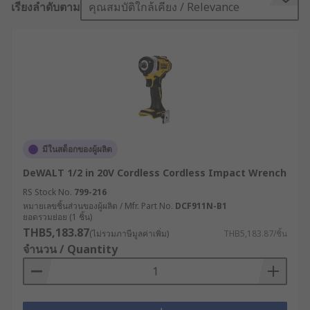
เรียงลำดับตาม
คุณสมบัติใกล้เคียง / Relevance
easier to use for a wider range of users.
Impact wrenches are easy to use and offer a level
of socket drive difficult to achieve with a manual
tool. Sometimes referred to as impact guns or air
wrenches, these tools are often used in
automotive repair shops, product assembly and
in construction. They are also used by pit crews
in auto racing for quick tyre changes, easily
มีในสต็อกของผู้ผลิต
identified by their iconic whirring noise.
DeWALT 1/2 in 20V Cordless Cordless Impact Wrench
At RS, we have carefully curated our range of
RS Stock No.
799-216
หมายเลขชิ้นส่วนของผู้ผลิต / Mfr. Part No.
DCF911N-B1
impact wrenches to feature products from
ยอดรวมย่อย (1 ชิ้น)
leading brands in the industry, including Bosch,
THB5,183.87
(ไม่รวมภาษีมูลค่าเพิ่ม)
THB5,183.87/ชิ้น
DeWALT, Milwaukee and Makita. We have
จำนวน / Quantity
brushed and brushless varieties, drive sizes of
1/4inch, 3/8inch and 1/2inch, and a choice of
corded or cordless impact wrenches in various
lightweight and ergonomic designs.