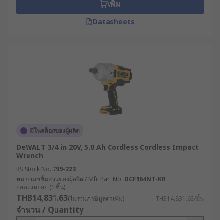
เพิ่ม
What is the difference between Impact
Datasheets
Wrenches and Impact Drivers?
Impact wrenches and impact drivers are different
tools, but can often be confused due to their
similar names. It's important to know the
difference, as they definitely can't replace each
other! Whereas impact wrenches are used to
remove or loosen sockets, nuts or bolts, impact
มีในสต็อกของผู้ผลิต
drivers are used to drill long screws into wood or
metal. An easy way to tell these tools apart is to
DeWALT 3/4 in 20V, 5.0 Ah Cordless Cordless Impact
look at their drives - impact drivers typically have
Wrench
a 1/4inch hex collet, but impact wrenches have a
RS Stock No.
799-223
1/2inch square drive.
หมายเลขชิ้นส่วนของผู้ผลิต / Mfr. Part No.
DCF964NT-KR
ยอดรวมย่อย (1 ชิ้น)
THB14,831.63
Pneumatic or Battery Power?
(ไม่รวมภาษีมูลค่าเพิ่ม)
THB14,831.63/ชิ้น
จำนวน / Quantity