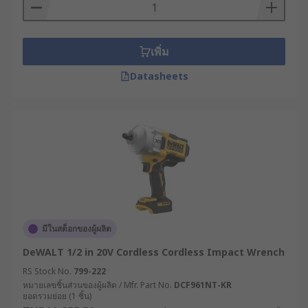
Pneumatic power tools use compressed air as a
power source. They are often a more affordable
option and do not require an external power
เพิ่ม
source, such as a charging point or batteries.
Datasheets
Cordless impact wrenches are typically capable
of higher torque outputs but require recharging
as they are battery-powered.
มีในสต็อกของผู้ผลิต
DeWALT 1/2 in 20V Cordless Cordless Impact Wrench
RS Stock No.
799-222
หมายเลขชิ้นส่วนของผู้ผลิต / Mfr. Part No.
DCF961NT-KR
ยอดรวมย่อย (1 ชิ้น)