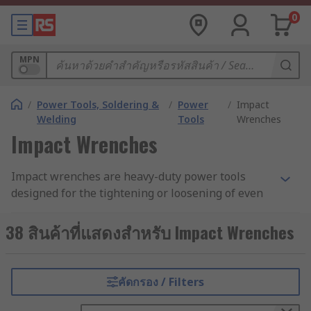
0
MPN
/
Power Tools, Soldering &
/
Power
/
Impact
Welding
Tools
Wrenches
Impact Wrenches
Impact wrenches are heavy-duty power tools
designed for the tightening or loosening of even
the toughest fastenings, such as sockets, nuts
and bolts. They allow for a high level of torque
38 สินค้าที่แสดงสำหรับ Impact Wrenches
for socket wrenching with minimal user effort
output. Traditionally pneumatic-powered tools,
impact wrenches have increasingly become
คัดกรอง / Filters
corded, mains-powered tools or cordless, battery-
powered tools, making them more accessible and