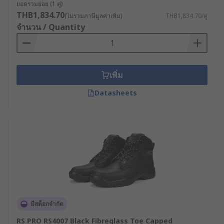
1. รองเท้าหัวเหล็ก สำหรับการป้องกัน
ยอดรวมย่อย (1 คู่)
นิ้วเท้า
THB1,834.70
(ไม่รวมภาษีมูลค่าเพิ่ม)
THB1,834.70/คู่
จำนวน / Quantity
รองเท้าบูทเซฟตี้หัวเหล็ก ออกแบบให้มีแผ่นครอบนิ้ว
เท้าที่ทำจากเหล็กหรือวัสดุคอมโพสิตความแข็งแรงสูง
ที่ผ่านมาตรฐานข้อกำหนดด้านความทนทานต่อแรง
เพิ่ม
กระแทกและแรงบีบอัด ตามมาตรฐานความปลอดภัย
สากลอย่าง EN ISO 20345 หรือ ASTM F2413 เหมาะ
Datasheets
สำหรับงานคลังสินค้า งานขนถ่ายสินค้า งานก่อสร้าง
และโรงงานที่มีความเสี่ยงจากวัตถุหนักตกใส่ รุ่นยอด
นิยมในกลุ่มนี้ยังรวมถึงรองเท้าบูทหนังเซฟตี้หัวเหล็ก
ซึ่งให้ทั้งความทนทานและภาพลักษณ์ที่เหมาะกับงาน
ภาคสนาม
2. รองเท้าเซฟตี้หุ้มข้อ สำหรับงาน
หนักและสภาวะอันตราย
มีสต็อกจำกัด
รองเท้าบูทเซฟตี้หุ้มข้อ ช่วยเพิ่มการปกป้องบริเวณข้อ
RS PRO RS4007 Black Fibreglass Toe Capped