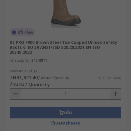
ประจำได้โดยไม่ทำให้ประสิทธิภาพการทำงานเสื่อม
สภาพลง
เคล็ดลับการทำความสะอาด
และดูแลรักษารองเท้าบูท
มีในสต็อก
เซฟตี้
RS PRO F900 Brown Steel Toe Capped Unisex Safety
Boots 6, EU 39 ANSI/ESD S20.20:2021 EN ISO
20345:2022
การดูแลรักษารองเท้าเซฟตี้บูทอย่างถูกวิธีมีความ
RS Stock No.
245-8911
สำคัญอย่างมาก เพราะจะช่วยยืดอายุการใช้งาน รักษา
ยอดรวมย่อย (1 คู่)
ประสิทธิภาพในการปกป้อง รวมถึงประหยัดงบ
THB1,821.40
(ไม่รวมภาษีมูลค่าเพิ่ม)
THB1,821.40/คู่
ประมาณ เนื่องจาก Safety Boots มักมีราคาสูงกว่า
จำนวน / Quantity
รองเท้าทั่วไป ดังนั้น เราจึงมีเคล็ดลับง่าย ๆ ในการ
ทำความสะอาดและบำรุงรักษารองเท้านิรภัยมาฝากกัน
ทำความสะอาดอย่างสม่ำเสมอ หลังจากใช้งาน
เพิ่ม
รองเท้าในแต่ละวัน ควรปัดฝุ่นและสิ่งสกปรกออก
จากรองเท้า สำหรับคราบเปื้อน ให้ใช้แปรงขนนุ่ม
Datasheets
หรือผ้าชุบน้ำอุ่นผสมสบู่อ่อน ๆ ถูเบา ๆ จนสะอาด