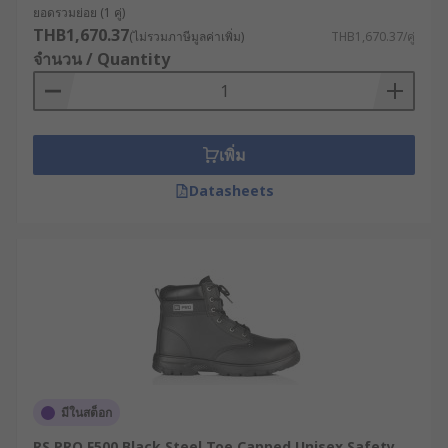
ยอดรวมย่อย (1 คู่)
RS จำหน่ายรองเท้าบูทเซฟตี้
THB1,670.37
(ไม่รวมภาษีมูลค่าเพิ่ม)
THB1,670.37/คู่
จำนวน / Quantity
ราคาโรงงานจากแบรนด์ชั้น
นำ ช็อปสะดวกทางออนไลน์
เพิ่ม
RS ผู้นำด้านโซลูชันอุตสาหกรรมและร้านขายรองเท้า
เซฟตี้ จำหน่ายรองเท้าบูทเซฟตี้ราคาถูกหลากหลาย
Datasheets
ประเภทจากแบรนด์ชั้นนำ เช่น
RS PRO
,
Delta Plus
และ
Himalayan
ทุกแบรนด์ผ่านการรับรองด้านความ
ปลอดภัย ตอบโจทย์ทุกการใช้งาน ครบครันทั้งรองเท้า
บูทเซฟตี้สำหรับชายและหญิง สามารถเลือกซื้อสินค้าที่
ต้องการได้อย่างสะดวกตลอด 24 ชั่วโมงบนเว็บไซต์
พร้อมบริการจัดส่งทั่วประเทศไทย หรือหากยังไม่แน่ใจ
ว่าควรซื้อรองเท้าบูทเซฟตี้ประเภทใดให้เหมาะกับงาน
สามารถปรึกษาผู้เชี่ยวชาญด้านผลิตภัณฑ์ของเรา เพื่อ
ขอรับคำแนะนำเกี่ยวกับสินค้าได้เลย
มีในสต็อก
RS PRO F500 Black Steel Toe Capped Unisex Safety