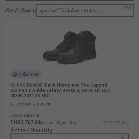
โรงงานผลิต งานก่อสร้าง คลังสินค้า งานภาคสนาม
หรือพื้นที่ที่มีความชื้นและสารเคมี การเลือกใช้ รองเท้า
เรียงลำดับตาม
คุณสมบัติใกล้เคียง / Relevance
เซฟตี้บูทที่เหมาะสมจึงมีผลโดยตรงต่อความปลอดภัย
ของพนักงานและประสิทธิภาพต่อการทำงานในระยะ
ยาว
ในหลายอุตสาหกรรม การสวมใส่ Safety Boots และ
รองเท้านิรภัย
ประเภทอื่น ๆ เป็นข้อกำหนดด้านความ
ปลอดภัยที่ต้องปฏิบัติตาม โดยเฉพาะในพื้นที่ที่มีความ
เสี่ยงต่อแรงกระแทก การถูกของมีคมทะลุพื้นรองเท้า
หรือการลื่นล้มจากพื้นผิวที่เปียกชื้น มาตรฐานด้าน
มีสต็อกจำกัด
ความปลอดภัยที่ได้รับการยอมรับอย่างแพร่หลายที่สุด
RS PRO RS4005 Black Fibreglass Toe Capped
สำหรับการป้องกันบริเวณนิ้วเท้าในรองเท้านิรภัย
Women's Ankle Safety Boots 3, EU 36 EN ISO
20345:2011 S3 SRC
สำหรับอุตสาหกรรม คือมาตรฐาน ASTM F2413 ของ
สหรัฐอเมริกา หรือ EN ISO 20345 ที่นับเป็นมาตรฐาน
RS Stock No.
201-1570
สากล ซึ่งใช้เป็นตัวกำหนดเกณฑ์ประสิทธิภาพในการ
ยอดรวมย่อย (1 คู่)
ต้านทานต่อแรงกระแทกและแรงบีบอัด
THB2,767.08
(ไม่รวมภาษีมูลค่าเพิ่ม)
THB2,767.08/คู่
จำนวน / Quantity
รุ่นที่นิยมใช้งานกันอย่างแพร่หลายในงานอุตสาหกรรม