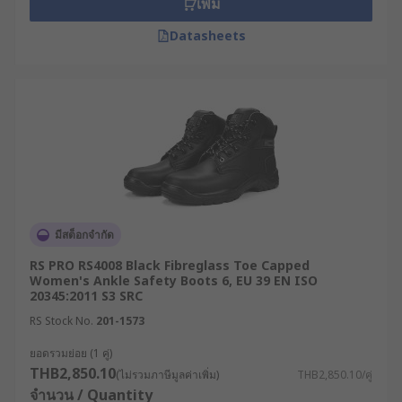
เพิ่ม
เป็นประจำ เช่น รอยขาดหรือชำรุดที่พื้นรองเท้า
Datasheets
เชือกผูก หรือตะเข็บ สำหรับรองเท้าหัวเหล็ก ให้
ตรวจดูชิ้นส่วนหัวเหล็กว่ายังอยู่ในสภาพดี ไม่หลุด
หลวมหรือเสียรูปหรือไม่ หากพบความเสียหาย
ควรส่งซ่อมแซมหรือเปลี่ยนคู่ใหม่ทันที
คุณสมบัติการป้องกันที่ควร
พิจารณาเมื่อเลือกซื้อรองเท้า
บูทเซฟตี้
มีสต็อกจำกัด
การป้องกันอันตรายจากไฟฟ้า : รองเท้าที่
RS PRO RS4008 Black Fibreglass Toe Capped
Women's Ankle Safety Boots 6, EU 39 EN ISO
ออกแบบมาเพื่อลดความเสี่ยงจากการถูกไฟฟ้าดูด
20345:2011 S3 SRC
โดยทำหน้าที่เป็นฉนวนป้องกันไม่ให้กระแสไฟฟ้า
RS Stock No.
201-1573
ไหลลงดิน ซึ่งมีความสำคัญอย่างยิ่งสำหรับสภาพ
แวดล้อมการทำงานที่มีความเสี่ยงในการสัมผัส
ยอดรวมย่อย (1 คู่)
กับกระแสไฟฟ้า
THB2,850.10
(ไม่รวมภาษีมูลค่าเพิ่ม)
THB2,850.10/คู่
จำนวน / Quantity
แผ่นป้องกันกระดูกฝ่าเท้า : แผ่นป้องกันที่อาจติด