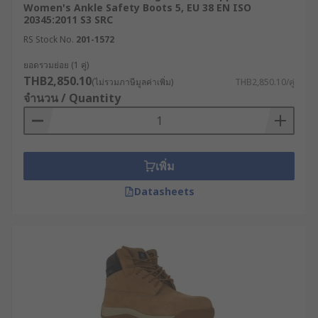
เท้าและหน้าแข้ง ลดความเสี่ยงจากการบิดพลิกและถูก
Women's Ankle Safety Boots 5, EU 38 EN ISO
ของมีคม รุ่นที่ผลิตจากหนังแท้หรือหนังสังเคราะห์
20345:2011 S3 SRC
คุณภาพสูง เช่น รองเท้าบูทหนังเซฟตี้หรือรองเท้าบูท
RS Stock No.
201-1572
หนังเซฟตี้หัวเหล็ก เหมาะกับงานก่อสร้าง งาน
ยอดรวมย่อย (1 คู่)
เครื่องจักรหนัก และพื้นที่ที่มีแรงสั่นสะเทือนสูง
THB2,850.10
(ไม่รวมภาษีมูลค่าเพิ่ม)
THB2,850.10/คู่
โครงสร้างที่แข็งแรงช่วยรองรับการใช้งานต่อเนื่องได้ดี
จำนวน / Quantity
ในระยะยาว
3. รองเท้าบูทยางเซฟตี้ กันน้ำ และทน
ต่อสารเคมี
เพิ่ม
Datasheets
สำหรับพื้นที่เปียกชื้นหรือมีการสัมผัสสารเคมี เช่น
โรงงานอาหาร โรงงานเคมี หรือพื้นที่ล้างทำความ
สะอาด ควรเลือก รองเท้าบูทยางเซฟตี้หรือรองเท้าบูท
ยางหัวเหล็กที่ผลิตจาก PVC หรือยางสังเคราะห์คุณภาพ
สูง มีคุณสมบัติกันน้ำ ทนต่อกรด ด่าง และน้ำมันบาง
ประเภท พื้นรองเท้าออกแบบให้กันลื่น ลดความเสี่ยง
จากอุบัติเหตุในพื้นที่เปียก รองเท้าบูทยางมีความเหมาะ
สมอย่างยิ่งในพื้นที่ทำงานที่มาตรฐานด้านสุขอนามัย