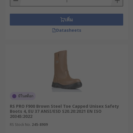
คือ Steel Toe Safety Boots หรือรองเท้าบูทเซฟตี้หัว
เหล็ก ซึ่งมีโครงเหล็กป้องกันบริเวณปลายเท้า ช่วยลด
ความเสียหายจากวัตถุหนักที่ตกกระแทกได้เป็นอย่างดี
เพิ่ม
RS คัดสรรรองเท้า Safety บูท จากแบรนด์ชั้นนำที่ผ่าน
Datasheets
มาตรฐานความปลอดภัยระดับสากลมาให้เลือกครบทุก
ประเภท ครอบคลุมทั้งงานหนัก งานไฟฟ้า งานอาหาร
และงานเคมี พร้อมตัวเลือกที่หลากหลายเพื่อให้เหมาะ
กับลักษณะงานเฉพาะทาง
ประเภทของรองเท้านิรภัย
และคุณสมบัติการป้องกัน
มีในสต็อก
การเลือกรองเท้าบูทเซฟตี้ควรพิจารณาจากความเสี่ยง
ของพื้นที่ทำงาน วัสดุที่ใช้ผลิต และระดับการป้องกันที่
RS PRO F900 Brown Steel Toe Capped Unisex Safety
Boots 4, EU 37 ANSI/ESD S20.20:2021 EN ISO
ต้องการ โดยสามารถแบ่งประเภทตามลักษณะการใช้
20345:2022
งานได้ ดังนี้
RS Stock No.
245-8909