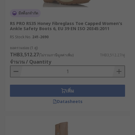
กำหนดให้ต้องสามารถล้างทำความสะอาดได้ง่าย และ
ทนต่อสารปนเปื้อนได้ดี
มีสต็อกจำกัด
RS PRO RS35 Honey Fibreglass Toe Capped Women's
4. รองเท้าเซฟตี้เฉพาะทาง สำหรับ
Ankle Safety Boots 6, EU 39 EN ISO 20345:2011
ห้องปฏิบัติการและงานพิเศษ
RS Stock No.
241-2690
ยอดรวมย่อย (1 คู่)
ในงานเฉพาะทาง เช่น ห้องปฏิบัติการ อุตสาหกรรม
THB3,512.27
(ไม่รวมภาษีมูลค่าเพิ่ม)
THB3,512.27/คู่
อิเล็กทรอนิกส์ หรือพื้นที่ที่ต้องควบคุมไฟฟ้าสถิต
จำนวน / Quantity
สามารถเลือก รองเท้าเซฟตี้บูทที่มีคุณสมบัติ ESD หรือ
ป้องกันไฟฟ้าสถิต รองเท้าประเภทนี้ช่วยลดการสะสม
ของไฟฟ้าสถิต ซึ่งอาจสร้างความเสียหายต่ออุปกรณ์ที่มี
ความละเอียดอ่อน หรือก่อให้เกิดความเสี่ยงในการจุด
เพิ่ม
ติดไฟได้
Datasheets
สำหรับรองเท้าบูทที่ออกแบบมาเพื่อสภาพแวดล้อมการ
ทำงานเหล่านี้ มักจะผลิตจากวัสดุที่ทำความสะอาดได้
ง่าย มีคุณสมบัติกันลื่นที่ดียิ่งขึ้น รวมถึงใช้วัสดุที่
สามารถทนทานต่อกระบวนการฆ่าเชื้อที่ต้องทำเป็น