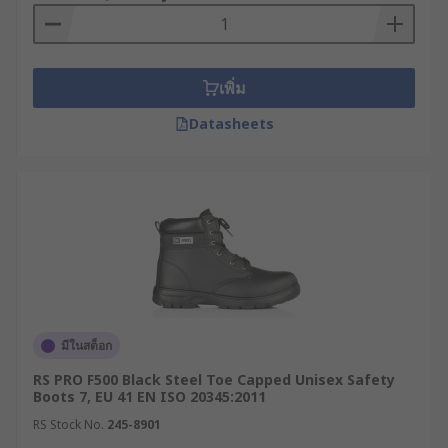
ตั้งอยู่ด้านนอกหรือด้านในรองเท้า ทำหน้าที่
ปกป้องบริเวณหลังเท้าและกระดูกฝ่าเท้าจากแรง
กระแทกอย่างรุนแรงหรืออันตรายจากการถูกบด
เพิ่ม
ทับ ซึ่งเป็นความเสี่ยงที่พบได้บ่อยในงานรื้อถอน
งานโครงสร้างเหล็ก หรือการปฏิบัติงานที่ต้องยก
Datasheets
ของหนัก
พื้นชั้นกลางป้องกันการเจาะทะลุ : รองเท้าบางรุ่น
จะมีการเสริมแผ่นเหล็กหรือวัสดุคอมโพสิตไว้ที่
พื้นรองเท้าชั้นกลาง เพื่อปกป้องฝ่าเท้าจากวัตถุมี
คมที่อาจทิ่มทะลุพื้นรองเท้าขึ้นมาได้ ซึ่งเป็น
คุณสมบัติที่จำเป็นอย่างยิ่งสำหรับไซต์งาน
ก่อสร้างหรือพื้นที่อุตสาหกรรม
การทนทานต่อความร้อนและเปลวไฟ : สำหรับ
งานเชื่อม โรงหล่อโลหะ หรือสภาพแวดล้อมที่มี
มีในสต็อก
อุณหภูมิสูง พื้นรองเท้าและส่วนบนของรองเท้าที่
RS PRO F500 Black Steel Toe Capped Unisex Safety
มีคุณสมบัติทนความร้อน จะช่วยป้องกันแผล
Boots 7, EU 41 EN ISO 20345:2011
พุพองจากการถูกลวกและป้องกันไม่ให้วัสดุเสื่อม
RS Stock No.
245-8901
สภาพเร็ว