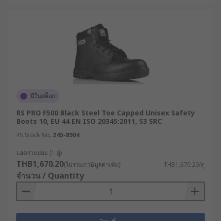
จากนั้นเช็ดให้แห้งด้วยผ้าสะอาด
เลือกใช้ผลิตภัณฑ์ดูแลรักษาที่เหมาะกับวัสดุ
รองเท้านิรภัยมีหลากหลายวัสดุ เช่น หนังหรือยาง
จึงต้องเลือกผลิตภัณฑ์ทำความสะอาดและบำรุง
รักษาให้เหมาะกับวัสดุนั้น ๆ เพื่อไม่ให้รองเท้าเสีย
หาย เช่นรองเท้าบูทหนังเซฟตี้ควรใช้ครีมหรือ
น้ำยาบำรุงหนังเพื่อเคลือบผิว ส่วนรองเท้าบูทยาง
เซฟตี้อาจใช้สเปรย์เคลือบเงาเพื่อป้องกันรอยขีด
มีในสต็อก
ข่วนได้
RS PRO F500 Black Steel Toe Capped Unisex Safety
เก็บรักษาอย่างถูกวิธี เมื่อไม่ได้ใส่รองเท้า ให้เก็บ
Boots 10, EU 44 EN ISO 20345:2011, S3 SRC
รองเท้าในที่แห้งและมีอากาศถ่ายเทได้ดี เพื่อ
RS Stock No.
245-8904
ป้องกันเชื้อรา หากรองเท้าเปียก ให้ผึ่งลมให้แห้ง
ยอดรวมย่อย (1 คู่)
ก่อนเก็บ และใส่กระดาษหรือที่พยุงรูปรองเท้าเพื่อ
THB1,670.20
(ไม่รวมภาษีมูลค่าเพิ่ม)
THB1,670.20/คู่
ช่วยคงรูปทรง หลีกเลี่ยงการวางรองเท้าใกล้
จำนวน / Quantity
แหล่งความร้อนโดยตรง เช่น หน้าต่างที่มี
แสงแดดส่อง หรือเครื่องทำความร้อน
หมั่นตรวจสอบความเสียหาย นอกจากการ
ทำความสะอาดแล้ว ควรตรวจเช็กสภาพรองเท้า