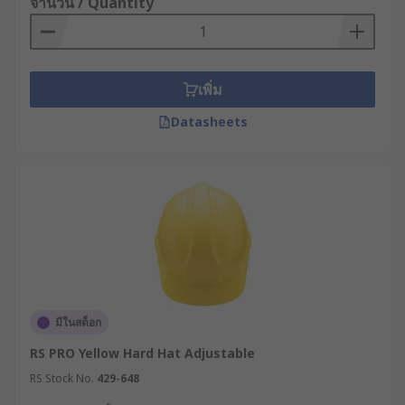
จำนวน / Quantity
หมวกที่ให้การปกป้องแรงกระแทกจากด้านบน
ศีรษะและด้านข้างหรือด้านข้างศูนย์กลาง เหมาะ
สำหรับอุตสาหกรรมที่มีความเสี่ยงจากวัตถุ
กระเด็นหรือแกว่งมาทางด้านข้าง เช่น งานตัด
เพิ่ม
ต้นไม้ งานเหมืองแร่ เป็นต้น
Datasheets
ระดับการป้องกันไฟฟ้าของ
หมวกนิรภัย
การทำงานในสภาพแวดล้อมที่มีความเสี่ยงจากไฟฟ้า
ช็อต จำเป็นต้องเลือกใช้หมวกนิรภัยที่มีคุณสมบัติ
ป้องกันไฟฟ้าได้อย่างเหมาะสม หมวกเซฟตี้แบ่งตาม
ระดับการป้องกันไฟฟ้าได้ 3 ประเภท ดังนี้
Class E (Electrical) : หมวกนิรภัยประเภทนี้
มีในสต็อก
ออกแบบมาเพื่อป้องกันแรงกระแทกจากของตก
RS PRO Yellow Hard Hat Adjustable
และยังสามารถป้องกันไฟฟ้าช็อตได้สูงถึง 20,000
RS Stock No.
429-648
โวลต์ เหมาะสำหรับงานที่มีความเสี่ยงจากกระแส