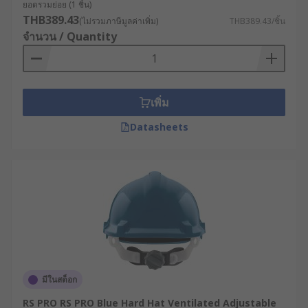
ไฟฟ้าแรงสูง เช่น ช่างไฟฟ้าแรงสูง เป็นต้น
ยอดรวมย่อย (1 ชิ้น)
THB389.43
(ไม่รวมภาษีมูลค่าเพิ่ม)
THB389.43/ชิ้น
Class G (General) : หมวกนิรภัยชนิดนี้สามารถ
จำนวน / Quantity
ป้องกันแรงกระแทกจากของตกและไฟฟ้าช็อตได้
สูงถึง 2,200 โวลต์ เหมาะสำหรับงานที่มีความ
เสี่ยงจากไฟฟ้าแรงดันต่ำ เช่น ช่างไฟฟ้าทั่วไป
ช่างซ่อมบำรุง เป็นต้น
เพิ่ม
Class C (Conductive) : หมวกเซฟตี้ประเภทนี้
Datasheets
ออกแบบมาเพื่อป้องกันแรงกระแทกจากของตก
เท่านั้น แต่ไม่มีคุณสมบัติในการป้องกันไฟฟ้าช็อต
จึงไม่เหมาะสำหรับงานที่มีความเสี่ยงจากกระแส
ไฟฟ้า
ความหมายของสีหมวกเซฟตี้
ที่ควรรู้
หมวกกันกระแทกมีหลายสี แม้ไม่มีกฎหมายกำหนดสีห
มีในสต็อก
มวกเซฟตี้ในการใช้งาน แต่ไซต์ก่อสร้างหลายแห่งใช้สี
RS PRO RS PRO Blue Hard Hat Ventilated Adjustable
เพื่อระบุประเภทของงาน ตัวอย่างเช่น หมวกกัน