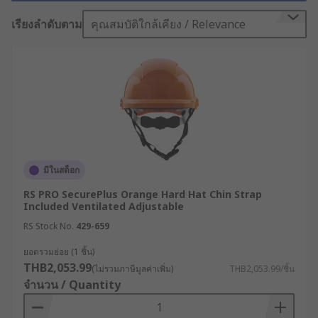
โดยประโยชน์ของหมวกนิรภัยคือช่วยปกป้องศีรษะของ
คุณจากการถูกของตกลงมาใส่ รวมถึงการกระแทกจาก
เรียงลำดับตาม
คุณสมบัติใกล้เคียง / Relevance
วัตถุอื่น ๆ นอกจากนี้หมวกเซฟตี้ (Safety) ยังสามารถ
ป้องกันไฟฟ้าช็อตอีกด้วย โดยหมวกนิรภัยนิยมสวมใส่
ในการทำงานบนหลังคา งานก่อสร้าง รวมถึง
อุตสาหกรรมต่าง ๆ เรียกได้ว่า สามารถสวมใส่ได้ทุก
สภาพแวดล้อม โดยในไซต์ก่อสร้างทั่วโลก การสวม
หมวก Safety เป็นข้อกำหนดด้านความปลอดภัยที่
บัญญัติไว้ในกฎหมาย
กระบวนการผลิตหมวกกัน
มีในสต็อก
กระแทก
RS PRO SecurePlus Orange Hard Hat Chin Strap
Included Ventilated Adjustable
RS Stock No.
429-659
ส่วนใหญ่แล้วหมวกป้องกันศีรษะจะทำจากพลาสติกที่มี
ยอดรวมย่อย (1 ชิ้น)
ความแข็งแรง เช่น HDPE (High-Density
THB2,053.99
(ไม่รวมภาษีมูลค่าเพิ่ม)
THB2,053.99/ชิ้น
Polyethylene) โดยภายในหมวกนิรภัยจะมีแถบรองรับ
จำนวน / Quantity
แรงกระแทก ช่วยกระจายแรงกระแทกไปทั่วด้านบน
ของศีรษะ ลดอาการบาดเจ็บ นอกจากนั้น หมวก