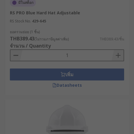
มีในสต็อก
RS
RS PRO Blue Hard Hat Adjustable
RS Stock No.
429-645
สำหรับผู้ประกอบการที่กำลังมองหาแหล่งซื้ออุปกรณ์
ป้องกันศีรษะ ไม่ว่าจะเป็นหมวกกันกระแทก หมวก
ยอดรวมย่อย (1 ชิ้น)
ก่อสร้าง หรือหมวกเซฟตี้ในราคาคุ้มค่า คุณภาพดี ต้อง
THB389.43
(ไม่รวมภาษีมูลค่าเพิ่ม)
THB389.43/ชิ้น
ที่ RS เพราะเราคัดอุปกรณ์ป้องกันศีรษะคุณภาพสูงจาก
จำนวน / Quantity
หลากหลายแบรนด์ชั้น นำทั่วโลกมาให้เลือกสรร
นอกจากนั้น ยังมีบริการจัดส่งทั่วประเทศ สามารถสั่งซื้อ
สะดวกผ่านเว็บไซต์ของเราได้ตลอด 24 ชม. หรือปรึกษา
เพิ่ม
เจ้าหน้าที่ผู้เชี่ยวชาญของเราเพื่อหาหมวกนิรภัยที่
เหมาะกับอุตสาหกรรมของคุณที่สุดได้เลย
Datasheets