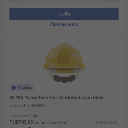
ก่อสร้างมาพร้อมกับสายรัดคางที่สามารถปรับระดับได้
เพื่อให้หมวกเซฟตี้อยู่กับที่อย่างแน่นหนา อีกทั้งบางรุ่นมี
เพิ่ม
ช่องระบายอากาศเพื่อให้ศีรษะของคุณเย็นสบายขณะ
ทำงาน
Datasheets
ประเภทของหมวกกัน
กระแทก
หมวกแข็งนิรภัยมีกี่แบบ ? คำตอบคือเราสามารถแบ่ง
ประเภทของหมวกนิรภัย ได้เป็น 2 ประเภทหลัก ๆ ดังต่อ
ไปนี้
หมวกกันกระแทกแบบทั่วไป : เหมาะสำหรับงานที่
มีในสต็อก
มีความเสี่ยงจากวัตถุตกใส่ศีรษะ เช่น งาน
RS PRO Yellow Hard Hat Ventilated Adjustable
ก่อสร้าง งานซ่อมบำรุง เป็นต้น หมวกประเภทนี้
RS Stock No.
429-654
ออกแบบมาเพื่อป้องกันศีรษะจากการถูกของ
ตกลงมาจากที่สูง
ยอดรวมย่อย (1 ชิ้น)
THB795.05
(ไม่รวมภาษีมูลค่าเพิ่ม)
THB795.05/ชิ้น
หมวกกันกระแทกแบบป้องกันด้านข้าง : เป็น