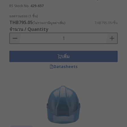
กระแทกสีเหลืองสำหรับผู้ปฏิบัติงานทั่วไปและผู้ที่
RS Stock No.
429-657
เกี่ยวข้องกับงานเคลื่อนย้ายดิน หมวกเซฟตี้สีขาว เป็น
ยอดรวมย่อย (1 ชิ้น)
หมวกวิศวกร หรือสำหรับผู้จัดการ หัวหน้าคนงาน และ
THB795.05
(ไม่รวมภาษีมูลค่าเพิ่ม)
THB795.05/ชิ้น
สถาปนิก หมวกกันกระแทกสีน้ำตาล สำหรับผู้ที่ทำงาน
จำนวน / Quantity
กับอุปกรณ์ที่มีอุณหภูมิสูง เช่น ช่างเชื่อม เป็นต้น
อายุการใช้งานของหมวกกัน
กระแทก
เพิ่ม
Datasheets
ถ้าหมวกนิรภัยที่ใช้งานอยู่เสียหาย จำเป็นต้องเปลี่ยน
ทันที และถึงแม้ว่าจะไม่เสียหาย แต่ผู้ผลิตส่วนใหญ่ก็
แนะนำว่าโดยเฉลี่ยแล้วอายุการใช้งานของอยู่ที่
ประมาณ 2-5 ปี โดยควรเปลี่ยนเมื่อถึงเวลาที่กำหนด
เพื่อความปลอดภัยในการทำงาน
เลือกซื้ออุปกรณ์ป้องกันศีรษะ
หลากหลายแบรนด์ชั้นนำได้ที่