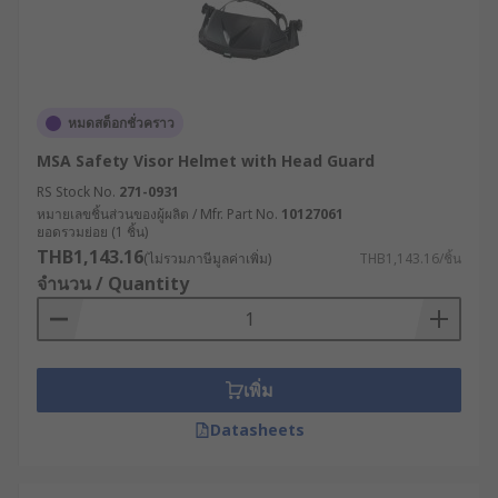
การทำงานในสภาพแวดล้อมที่มีความชื้นสูง เช่น
ห้องแล็บ ห้องเย็น หรือในพื้นที่เปิดโล่งที่อุณหภูมิ
เปลี่ยนบ่อย
แบ่งตามประเภทวัสดุที่ใช้
หมดสต็อกชั่วคราว
วัสดุที่ใช้ผลิตหน้ากากมีผลต่อทั้งคุณภาพ ความทนทาน
MSA Safety Visor Helmet with Head Guard
และความปลอดภัยของผู้ใช้งาน ซึ่งวัสดุที่นิยมใช้ มีดังนี้
RS Stock No.
271-0931
หมายเลขชิ้นส่วนของผู้ผลิต / Mfr. Part No.
10127061
ยอดรวมย่อย (1 ชิ้น)
โพลีคาร์บอเนต (Polycarbonate) หรือ PC : ทน
THB1,143.16
(ไม่รวมภาษีมูลค่าเพิ่ม)
THB1,143.16/ชิ้น
แรงกระแทกสูง เหมาะกับงานที่มีความเสี่ยงสูง
จำนวน / Quantity
มองเห็นชัดเจน ไม่บิดเบือนภาพ
อะคริลิก (Acrylic) : เฟซชีลด์อะคริลิกมีความ
โปร่งใส ราคาประหยัด เหมาะกับงานทั่วไปที่ไม่
ได้มีความรุนแรงสูง
เพิ่ม
แอซิเตต (Acetate) : ทนต่อสารเคมีได้ดี เหมาะกับ
Datasheets
ห้องแล็บหรือการทดลองที่มีการใช้น้ำยารุนแรง
เอบีเอส (ABS) / ไนลอน (Nylon) / โพลีโพรพิลีน