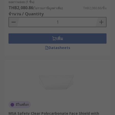
ยอดรวมย่อย (1 ชิ้น)
ซึ่งมีความแข็งแรง ทนแรงกระแทกได้ดี และยังคง
THB2,080.86
(ไม่รวมภาษีมูลค่าเพิ่ม)
THB2,080.86/ชิ้น
ความโปร่งใสสูง เพื่อให้ผู้ใช้งานสามารถมองเห็น
จำนวน / Quantity
ทัศนวิสัยได้อย่างชัดเจน ไม่เกิดการบิดเบือนของภาพแม้
จะมองผ่านหน้ากาก
นอกจากนี้ บางรุ่นยังมาพร้อมฟังก์ชันพิเศษ เช่น การ
เพิ่ม
เคลือบสารกันฝ้าและสารกันรอยขีดข่วน ซึ่งช่วยลดการ
เกิดหยดน้ำหรือรอยมัวบนเลนส์ในสภาพแวดล้อมที่มีไอ
Datasheets
น้ำ ฝุ่น หรือความชื้นสูง ทำให้สามารถทำงานต่อเนื่อง
ได้โดยไม่สะดุด เหมาะอย่างยิ่งกับงานที่ต้องการความ
แม่นยำและทัศนวิสัยที่ดีในทุกสถานการณ์
ข้อดีของหน้ากากเฟซชีลด์
การเลือกใช้อุปกรณ์ป้องกันที่เหมาะสมจะช่วยลดความ
เสี่ยงและเพิ่มความมั่นใจในระหว่างการทำงาน ซึ่ง
กะบังหน้าเต็มหน้าก็ตอบโจทย์ข้อนี้ได้เป็นอย่างดี ด้วย
มีในสต็อก
คุณสมบัติเด่นเหล่านี้
MSA Safety Clear Polycarbonate Face Shield with