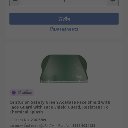
หน้ากากกันสารพิษ หมวกนิรภัย และเครื่องป้องกันการ
ได้ยิน ทั้งยังมาพร้อมโครงสร้างที่ปรับได้ให้พอดีกับรูป
หน้าของผู้ใช้งาน ทำให้ใช้งานได้อย่างสะดวกสบายแม้
เพิ่ม
ในระยะเวลานาน
Datasheets
หลักการทำงานของเฟซชีลด์
เฟซชีลด์มักอยู่ในรูปของหน้ากากพลาสติกใส มีแผ่น
พลาสติกที่โค้งรับรูปทรงใบหน้าเป็นองค์ประกอบสำคัญ
ช่วยสร้างแนวป้องกันที่ครอบคลุมตั้งแต่บริเวณหน้าผาก
จมูก ปาก และในบางรุ่นอาจขยายพื้นที่ป้องกันไปถึงคาง
หรือแม้แต่ลำคอ เพื่อป้องกันไม่ให้ละอองของเหลว เศษ
วัสดุ โลหะร้อน หรือสารเคมีอันตรายพุ่งเข้าใบหน้า
มีในสต็อก
โดยตรง ซึ่งอาจเกิดขึ้นได้จากกระบวนการเชื่อม เจียร
ขัด หรือแม้แต่ในงานทางการแพทย์ที่มีความเสี่ยงจาก
Centurion Safety Green Acetate Face Shield with
Face Guard with Face Shield Guard, Resistant To
ละอองฝอยขณะพูดหรือไอจาม
Chemical Splash
วัสดุของกะบังหน้าอุตสาหกรรมมักทำจากโพลี
RS Stock No.
234-7209
หมายเลขชิ้นส่วนของผู้ผลิต / Mfr. Part No.
S592 9034138
คาร์บอเนต (Polycarbonate) หรืออะคริลิก (Acrylic)