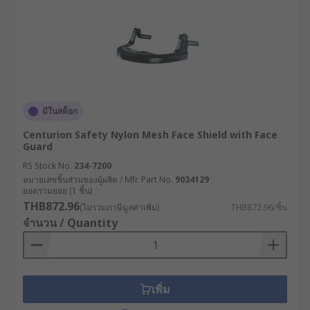
(Polypropylene) หรือ PP : เน้นความยืดหยุ่นและ
น้ำหนักเบา เหมาะกับการใช้งานเป็นเวลานาน
ตัวอย่างการใช้งานเฟซชีลด์
ในอุตสาหกรรมต่าง ๆ
มีในสต็อก
เฟซชีลด์ เป็นอุปกรณ์ที่มีบทบาทสำคัญอย่างยิ่งในการ
เสริมสร้างความปลอดภัยในทุกอุตสาหกรรม ตั้งแต่ภาค
Centurion Safety Nylon Mesh Face Shield with Face
Guard
การผลิตไปจนถึงภาคสาธารณสุข ยกตัวอย่างเช่น
RS Stock No.
234-7200
งานขัด ตัด เชื่อมโลหะ : ช่วยลดความเสี่ยงจาก
หมายเลขชิ้นส่วนของผู้ผลิต / Mfr. Part No.
9034129
ยอดรวมย่อย (1 ชิ้น)
เศษวัสดุที่อาจพุ่งเข้าหาใบหน้า
THB872.96
(ไม่รวมภาษีมูลค่าเพิ่ม)
THB872.96/ชิ้น
อุตสาหกรรมเคมี : ป้องกันการกระเด็นของสาร
จำนวน / Quantity
เคมีรุนแรงเข้าสู่ดวงตาและใบหน้า
โรงพยาบาลและคลินิก : ป้องกันละอองฝอยที่อาจ
เกิดจากการดูแลรักษาผู้ป่วยในระยะใกล้
เพิ่ม
อุตสาหกรรมอาหาร : ใช้ในการควบคุมความ