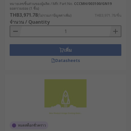
หมายเลขชิ้นส่วนของผู้ผลิต / Mfr. Part No.
CCCMH/003100/GN19
ยอดรวมย่อย (1 ชิ้น)
หากต้องการเพิ่มความปลอดภัยให้แก่ผู้ปฏิบัติงานใน
THB3,971.78
(ไม่รวมภาษีมูลค่าเพิ่ม)
THB3,971.78/ชิ้น
อุตสาหกรรมของคุณด้วยเฟซชีลด์ มีขายที่เว็บไซต์ RS
จำนวน / Quantity
ศูนย์รวมหน้ากากเฟซชีลด์คุณภาพจากแบรนด์ชั้นนำ
เช่น
RS PRO
,
Honeywell Safety
,
JSP
และ
3M
มีให้
เลือกหลากหลายรูปแบบ ครอบคลุมทุกการใช้งาน
สำหรับทุกอุตสาหกรรม สามารถเลือกชมและสั่งซื้อได้
เพิ่ม
สะดวกตลอด 24 ชม. ที่เว็บไซต์ของเรา พร้อมบริการจัด
ส่งทั่วประเทศไทย หรือปรึกษาผู้เชี่ยวชาญเพื่อเลือก
Datasheets
อุปกรณ์ให้เหมาะสมกับการใช้งานในอุตสาหกรรมของ
คุณได้เลย
หมดสต็อกชั่วคราว