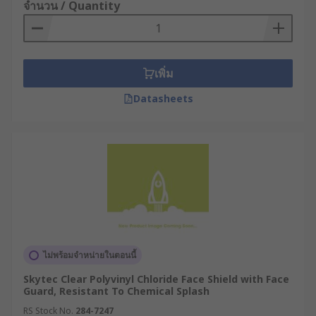
จำนวน / Quantity
การใช้งานร่วมกับอุปกรณ์ PPE ชนิดอื่น : ตรวจ
สอบว่าหน้ากากสามารถใช้ร่วมกับอุปกรณ์
ป้องกันอื่น ๆ ได้โดยไม่รบกวนกัน เช่น แว่นตา
นิรภัย หน้ากากกรองฝุ่น หรือหมวกนิรภัย
เพิ่ม
การมองเห็นและคุณภาพของเลนส์ : เลือก
Datasheets
หน้ากากที่มีความใสสูง เคลือบป้องกันฝ้าและรอย
ขีดข่วน โดยเฉพาะหากทำงานในพื้นที่ชื้น ฝุ่น
เยอะ หรือมีอุณหภูมิเปลี่ยนแปลง เพื่อช่วยให้มอง
เห็นชัดเจน ลดความเสี่ยง และทำงานได้แม่นยำ
การดูแลรักษาและอายุการใช้งาน : ควรเลือก
หน้ากากที่ทำความสะอาดได้ง่ายและสามารถ
เปลี่ยนเลนส์ได้ เพื่อยืดอายุการใช้งานและลดค่า
ใช้จ่ายระยะยาว รวมทั้งควรตรวจสอบความเสีย
หายเป็นประจำ และเปลี่ยนใหม่เมื่อจำเป็น
ไม่พร้อมจำหน่ายในตอนนี้
RS ขายเฟซชีลด์ (Face Shield)
Skytec Clear Polyvinyl Chloride Face Shield with Face
Guard, Resistant To Chemical Splash
คุณภาพสูง ราคาโรงงาน
RS Stock No.
284-7247