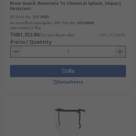
Brow Guard, Resistant To Chemical Splash, Impact
ป้องกันใบหน้าได้เต็มรูปแบบ ช่วยลดโอกาสสัมผัส
Resistant
โดยตรงกับสารเคมี ละออง หรือของแข็งที่อาจ
RS Stock No.
211-9425
เกิดจากกระบวนการผลิตหรือการทดลองได้
หมายเลขชิ้นส่วนของผู้ผลิต / Mfr. Part No.
10154949
ยอดรวมย่อย (1 ชิ้น)
ใช้งานร่วมกับ PPE อื่นได้สะดวก สามารถสวมทับ
THB1,352.80
(ไม่รวมภาษีมูลค่าเพิ่ม)
THB1,352.80/ชิ้น
แว่นตานิรภัย หน้ากากกรองฝุ่น หรือหมวกนิรภัย
จำนวน / Quantity
ได้ โดยไม่รู้สึกอึดอัด
ออกแบบมาให้มีน้ำหนักเบา กระจายน้ำหนักดี
สวมใส่ได้นานโดยไม่เมื่อยล้า ให้ความสบายใน
การใช้งานระยะยาว
เพิ่ม
วัสดุใส คุณภาพสูง ช่วยให้ผู้ใช้งานมองเห็นภาพ
Datasheets
ได้ชัดเจน ไม่เบลอ ไม่หลอกตา
ดูแลรักษาง่าย สามารถทำความสะอาดได้ด้วยผ้า
ชุบน้ำหรือแอลกอฮอล์ และบางรุ่นสามารถเปลี่ยน
เฉพาะเลนส์ได้
ประเภทของเฟซชีลด์