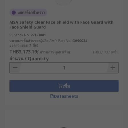
ในท้องตลาดมีหน้ากากพลาสติกใสให้เลือกใช้หลาย
แบบ หลายราคา ซึ่งหน้ากากแต่ละแบบมีการพัฒนาขึ้น
หมดสต็อกชั่วคราว
เพื่อตอบโจทย์ลักษณะงานที่แตกต่างกันออกไป ที่พบได้
MSA Safety Clear Face Shield with Face Guard with
โดยทั่วไป ได้แก่
Face Shield Guard
RS Stock No.
271-3881
เฟซชีลด์แบบสายคาดหัว (Headband Face
หมายเลขชิ้นส่วนของผู้ผลิต / Mfr. Part No.
GA90034
ยอดรวมย่อย (1 ชิ้น)
Shield) หน้ากากรุ่นยอดนิยม ใช้งานง่าย สวมได้
THB3,173.19
(ไม่รวมภาษีมูลค่าเพิ่ม)
THB3,173.19/ชิ้น
กับทุกขนาดศีรษะโดยไม่ต้องใช้อุปกรณ์เสริม
จำนวน / Quantity
สามารถปรับสายให้พอดีได้
เฟซชีลด์แบบคลิป (Face Shield with Clips)
เหมาะสำหรับงานที่ต้องใส่หมวกนิรภัยอยู่แล้ว
สามารถยึดกับหมวกได้โดยไม่เกะกะพื้นที่ศีรษะ
เพิ่ม
เฟซชีลด์พร้อมแผ่นป้องกันคาง (Face Shield
Datasheets
with Chin Guard) เพิ่มการปกป้องให้ครอบคลุม
มากยิ่งขึ้น โดยเฉพาะในงานที่มีความเสี่ยงจาก
การกระเด็นของวัตถุร้อนหรือโลหะหลอมเหลว
เฟซชีลด์กันฝ้า (Anti-Fog Face Shield) เหมาะกับ