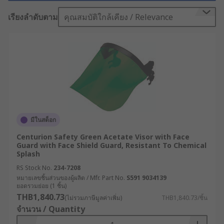
PPE) หลากหลายชนิดจึงเป็นสิ่งที่ทุกอุตสาหกรรมต้องมี
ซึ่งหนึ่งในอุปกรณ์พื้นฐานที่สำคัญมากคือ Face Shield
เรียงลำดับตาม
คุณสมบัติใกล้เคียง / Relevance
(เฟซชีลด์) หรือหน้ากากป้องกันใบหน้า ซึ่งมักเห็นได้
ทั่วไปในงานที่มีความเสี่ยง ไม่ว่าจะเป็นในโรงงาน ห้อง
แล็บ หรือสถานพยาบาลก็ตาม
Face Shield คืออะไร ?
หน้ากากเฟซชีลด์ (Face Shield) หรือที่เรียกกันทั่วไปว่า
หน้ากากใส, หน้ากากพลาสติก, กะบังหน้า และ
มีในสต็อก
หน้ากากใสคลุมหน้า คืออุปกรณ์ที่ออกแบบมาให้
ครอบคลุมตั้งแต่หน้าผากถึงคาง เพื่อป้องกันใบหน้า
Centurion Safety Green Acetate Visor with Face
Guard with Face Shield Guard, Resistant To Chemical
ดวงตา และบางส่วนของคอจากอันตรายที่อาจเกิดจาก
Splash
เศษวัสดุ ละอองสารเคมี หรือสิ่งปนเปื้อนที่อาจก่อให้เกิด
RS Stock No.
234-7208
การติดเชื้อ ฝุ่น หรือแรงกระแทก โดยเฉพาะในพื้นที่ที่มี
หมายเลขชิ้นส่วนของผู้ผลิต / Mfr. Part No.
S591 9034139
ความเสี่ยงสูง
ยอดรวมย่อย (1 ชิ้น)
THB1,840.73
(ไม่รวมภาษีมูลค่าเพิ่ม)
THB1,840.73/ชิ้น
หน้ากากประเภทนี้สามารถใช้งานร่วมกับอุปกรณ์
จำนวน / Quantity
ป้องกันอื่นเพื่อเพิ่มประสิทธิภาพได้ เช่น แว่นตานิรภัย