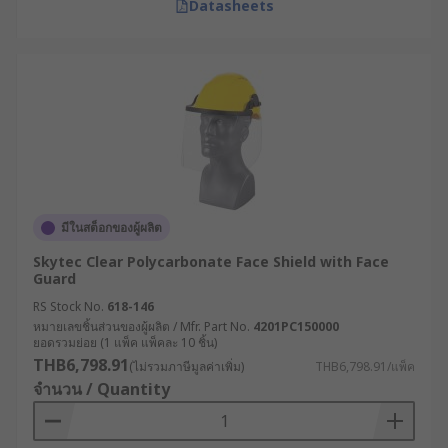
สะอาดและป้องกันการปนเปื้อน
Datasheets
การกู้ภัยและงานราชการพิเศษ : สำหรับ
สถานการณ์ฉุกเฉินที่ต้องการการปกป้องขั้นสูงสุด
คู่มือเลือกหน้ากากป้องกันให้
เกิดประสิทธิภาพสูงสุด
การเลือกใช้เฟซชีลด์ไม่ควรอิงเพียงราคาหรือรูปลักษณ์
แต่ควรพิจารณาจากลักษณะงานและความเสี่ยงที่
มีในสต็อกของผู้ผลิต
เกี่ยวข้องเป็นหลัก ดังนี้
Skytec Clear Polycarbonate Face Shield with Face
Guard
เลือกหน้ากากให้เหมาะกับสภาพแวดล้อมและ
RS Stock No.
618-146
ลักษณะความเสี่ยงของงาน : พิจารณาความทน
หมายเลขชิ้นส่วนของผู้ผลิต / Mfr. Part No.
4201PC150000
แรงกระแทก ทนสารเคมี หรือทนความร้อนตาม
ยอดรวมย่อย (1 แพ็ค แพ็คละ 10 ชิ้น)
ประเภทงาน เช่น หน้ากากป้องกันความร้อน
THB6,798.91
(ไม่รวมภาษีมูลค่าเพิ่ม)
THB6,798.91/แพ็ค
สำหรับงานเชื่อมโลหะ, หน้ากากแอซิเตตสำหรับ
จำนวน / Quantity
ห้องทดลองเคมี หรือหน้ากากเคลือบกันฝ้า เหมาะ
กับพื้นที่ชื้นหรือมีการเปลี่ยนอุณหภูมิบ่อย