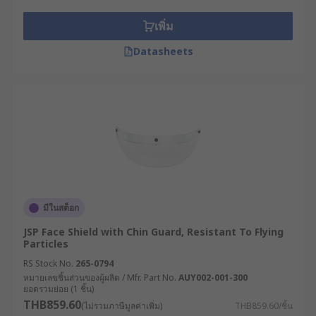
เลือกวัสดุที่สอดคล้องกับสารเคมีหรือเงื่อนไขการ
เพิ่ม
ใช้งาน : โพลีคาร์บอเนตมีความทนแรงกระแทก
สูงและมองเห็นชัดเจน, อะคริลิกเหมาะกับการใช้
Datasheets
งานทั่วไปและมีราคาประหยัด, แอซิเตตทนต่อ
สารเคมีรุนแรง, และพลาสติกยืดหยุ่นอย่าง ABS
หรือโพลีโพรพิลีนเหมาะกับการใส่นาน ๆ เพราะ
ใส่สบาย
ตรวจสอบมาตรฐานความปลอดภัย : ควรเลือก
หน้ากากที่ผ่านมาตรฐาน เช่น EN 166 (ยุโรป)
หรือ ANSI Z87.1 (สหรัฐอเมริกา) เพื่อรับประกัน
ความปลอดภัยในการใช้งาน
ความกระชับและความสบาย : หน้ากากควรแนบ
มีในสต็อก
สนิทกับใบหน้าโดยไม่มีช่องว่าง เพื่อเพิ่ม
JSP Face Shield with Chin Guard, Resistant To Flying
ประสิทธิภาพการป้องกัน ควรมีสายคาดศีรษะ
Particles
ปรับระดับได้และระบบปรับมุมเอียงเพื่อความ
RS Stock No.
265-0794
สะดวกในการใช้งาน เลนส์ที่หนากว่าจะให้การ
หมายเลขชิ้นส่วนของผู้ผลิต / Mfr. Part No.
AUY002-001-300
ยอดรวมย่อย (1 ชิ้น)
ป้องกันดีกว่า แต่ควรคำนึงถึงความสบายในการ
THB859.60
(ไม่รวมภาษีมูลค่าเพิ่ม)
THB859.60/ชิ้น
หายใจและการสวมใส่ด้วย