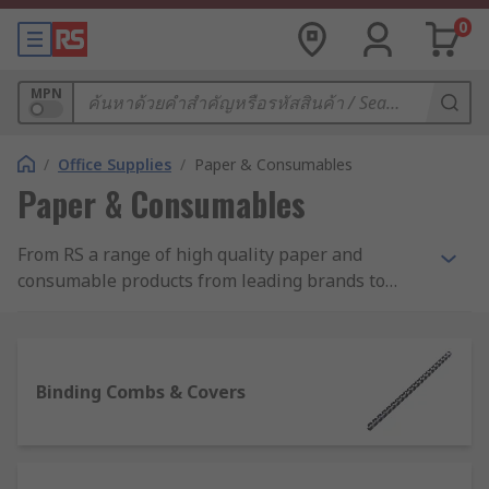
0
MPN
/
Office Supplies
/
Paper & Consumables
Paper & Consumables
From RS a range of high quality paper and
consumable products from leading brands to
help with your day to day paperwork and
administration. Our range of paper products
includes printer paper, note pads and sticky
notes. Consumables include laminator pouches,
Binding Combs & Covers
binding combs and covers for producing booklets
along with more basic essentials such as paper
clips and staples. For employees or visitors to the