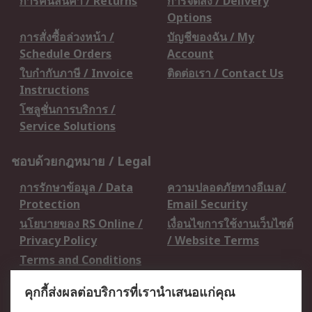
การคืนสินค้า / Returns
การจัดส่ง / Delivery
Options
การสั่งซื้อล่วงหน้า /
บัญชีของฉัน / My
Schedule Orders
Account
ใบกำกับภาษี / Invoice
ติดต่อเรา / Contact Us
Instructions
โซลูชั่นการบริการ /
Service Solutions
ชอบด้วยกฎหมาย / Legal
การรักษาข้อมูล / Data
ความปลอดภัยทางอีเมล/
Protection
Email Security
นโยบายของ RS Online /
เงื่อนไขการใช้งานเว็บไซต์
Privacy Policy
/ Website Terms
Terms and Conditions
of Sale
คุกกี้ส่งผลต่อบริการที่เรานำเสนอแก่คุณ
เกี่ยวกับ RS / About RS