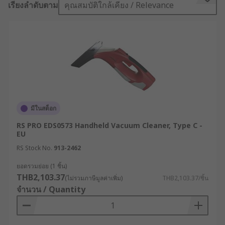
เรียงลำดับตาม
คุณสมบัติใกล้เคียง / Relevance
เครื่องดูดฝุ่น คืออะไร ?
เครื่องดูดฝุ่น (Vacuum Cleaners) เป็นเครื่องใช้ไฟฟ้าที่
ทำงานโดยใช้มอเตอร์สร้างแรงดันลบ เพื่อดูดเอาสิ่ง
สกปรก ฝุ่นผง และเศษขยะชิ้นเล็ก ๆ เข้าไปกักเก็บไว้ใน
ตัวเครื่อง ปัจจุบันเทคโนโลยีมีการพัฒนาให้สามารถ
รองรับงานได้หลากหลาย ตั้งแต่เครื่องดูดฝุ่นไร้สาย
สำหรับงานทำความสะอาดในบ้านเรือน ไปจนถึงเครื่อง
ดูดฝุ่นอุตสาหกรรม ที่รองรับการใช้งานหนักในโรงงาน
มีในสต็อก
RS PRO EDS0573 Handheld Vacuum Cleaner, Type C -
ประเภทของเครื่องดูดฝุ่น
EU
RS Stock No.
913-2462
เครื่องดูดฝุ่นออกแบบมาหลายรูปทรงเพื่อตอบสนองต่อ
ยอดรวมย่อย (1 ชิ้น)
พื้นที่และรูปแบบการทำความสะอาดที่แตกต่างกัน
THB2,103.37
(ไม่รวมภาษีมูลค่าเพิ่ม)
THB2,103.37/ชิ้น
ได้แก่
จำนวน / Quantity
เครื่องดูดฝุ่นทรงตั้ง : โดยทั่วไปมักจะประกอบด้วย
หัวแปรงแบบมอเตอร์และมีพื้นที่หน้ากว้างในการ