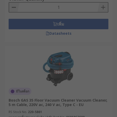
เก็บฝุ่นขนาดเล็กในตัว เหมาะอย่างยิ่งสำหรับการ
ใช้งานในพื้นที่แคบ ๆ หรือการทำความสะอาดที่
ต้องการความรวดเร็ว
เพิ่ม
เครื่องดูดฝุ่นอุตสาหกรรม : เครื่องดูดฝุ่น
อุตสาหกรรมหนักออกแบบมาเพื่อรองรับการ
Datasheets
ทำงานในสภาพแวดล้อมที่สมบุกสมบัน เช่น ไซต์
ก่อสร้างหรือโรงงานขนาดใหญ่ โดดเด่นด้วย
มอเตอร์กำลังสูงที่ทนทานต่อการใช้งานต่อเนื่อง
ยาวนาน สามารถจัดการกับเศษขยะชิ้นใหญ่ ฝุ่น
ผงโลหะ ขี้เลื่อย หรือเศษวัสดุอุตสาหกรรม
ปริมาณมหาศาลได้อย่างมีประสิทธิภาพ พร้อมถัง
กักเก็บความจุสูงที่ช่วยลดความถี่ในการเททิ้ง
ข้อควรพิจารณาในการเลือก
มีในสต็อก
ซื้อเครื่องดูดฝุ่นและข้อมูล
Bosch GAS 35 Floor Vacuum Cleaner Vacuum Cleaner,
ทางเทคนิค
5 m Cable, 220V ac, 240 V ac, Type C - EU
RS Stock No.
220-5861