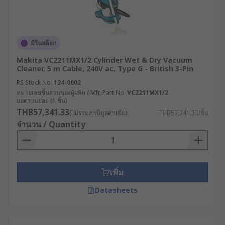
การทำความสะอาดบนพื้นผิว และรองรับการใช้
งานที่หลากหลายยิ่งขึ้น
ตัวอย่างการใช้งานเครื่องดูด
มีในสต็อก
ฝุ่นในอุตสาหกรรมต่าง ๆ
Makita VC2211MX1/2 Cylinder Wet & Dry Vacuum
Cleaner, 5 m Cable, 240V ac, Type G - British 3-Pin
RS Stock No.
124-0002
เครื่องดูดฝุ่นนิยมนำไปใช้อย่างกว้างขวางในหลาก
หมายเลขชิ้นส่วนของผู้ผลิต / Mfr. Part No.
VC2211MX1/2
หลายสถานที่เพื่อรักษาสุขอนามัย เช่น
ยอดรวมย่อย (1 ชิ้น)
THB57,341.33
(ไม่รวมภาษีมูลค่าเพิ่ม)
THB57,341.33/ชิ้น
โรงงานอุตสาหกรรมและโกดัง :ใช้จัดการกับฝุ่น
จำนวน / Quantity
ผงจากการผลิต สารเคมีที่หก หรือเศษวัสดุ
ก่อสร้าง
ศูนย์คาร์แคร์และยานยนต์ :ใช้ทำความสะอาด
เพิ่ม
ภายในห้องโดยสารรถยนต์และเบาะผ้า
อาคารพาณิชย์และสำนักงาน :ใช้ทำความสะอาด
Datasheets
พรม พื้นกระเบื้อง และบริเวณทางเดินส่วนกลาง
ธุรกิจรับทำความสะอาด :ใช้เครื่องดูดฝุ่น