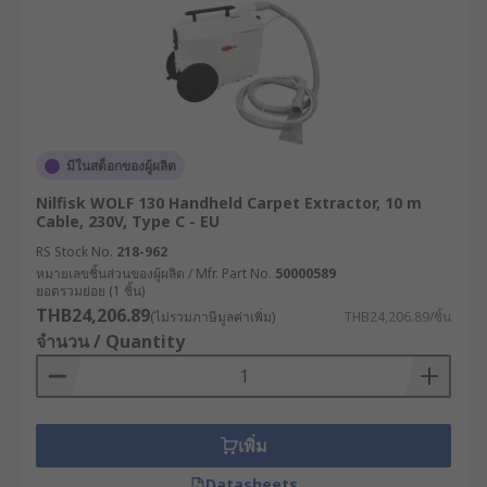
อเนกประสงค์เพื่อทำความสะอาดหลังการ
ก่อสร้างหรือหลังการจัดงานอีเวนต์
RS จำหน่ายเครื่องดูดฝุ่น
คุณภาพสูงจากแบรนด์ชั้นนำ
มีในสต็อกของผู้ผลิต
ที่เว็บไซต์ RS ศูนย์รวมโซลูชันด้านอุตสาหกรรมและ
Nilfisk WOLF 130 Handheld Carpet Extractor, 10 m
อิเล็กทรอนิกส์ เราจำหน่ายเครื่องดูดฝุ่นไร้สาย เครื่อง
Cable, 230V, Type C - EU
ดูดฝุ่นอุตสาหกรรมหนัก จากแบรนด์ชั้นนำ ที่ผ่านการ
RS Stock No.
218-962
รับรองด้านคุณภาพ ไม่ว่าจะเป็น
Karcher
,
Bosch
และ
หมายเลขชิ้นส่วนของผู้ผลิต / Mfr. Part No.
50000589
แบรนด์ของเราเองอย่าง
RS PRO
โดยคุณสามารถซื้อ
ยอดรวมย่อย (1 ชิ้น)
เครื่องดูดฝุ่นอุตสาหกรรมได้ตลอด 24 ชั่วโมงผ่าน
THB24,206.89
(ไม่รวมภาษีมูลค่าเพิ่ม)
THB24,206.89/ชิ้น
เว็บไซต์ทั้งราคาปลีกและราคาส่ง นอกจากนี้ เรายัง
จำนวน / Quantity
จำหน่าย
อุปกรณ์ทำความสะอาดพื้น
คุณภาพสูง พร้อม
บริการจัดส่งทั่วประเทศไทย
ปรึกษาผู้เชี่ยวชาญของเราเพื่อขอรับคำแนะนำในการ
เพิ่ม
เลือกซื้อสินค้าให้เหมาะสมกับการใช้งานของคุณได้เลย
Datasheets