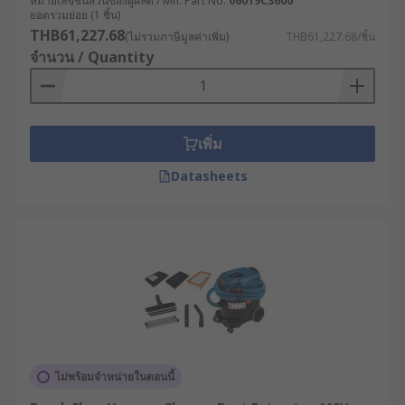
หมายเลขชิ้นส่วนของผู้ผลิต / Mfr. Part No.
06019C3600
นอกจากการเลือกประเภทให้เหมาะสมกับงานแล้ว ยังมี
ยอดรวมย่อย (1 ชิ้น)
สเปกทางเทคนิคที่ควรพิจารณา ดังนี้
THB61,227.68
(ไม่รวมภาษีมูลค่าเพิ่ม)
THB61,227.68/ชิ้น
จำนวน / Quantity
ระบบกักเก็บฝุ่น :
แบบมีถุง : เศษฝุ่นที่ดูดมาจะเก็บไว้ในถุงแยก
ต่างหากที่ติดอยู่กับเครื่อง เมื่อถุงเต็มก็
เพิ่ม
สามารถถอดทิ้งและเปลี่ยนใบใหม่ได้เลย
Datasheets
ช่วยลดการฟุ้งกระจายของฝุ่น
แบบไม่มีถุง : เก็บเศษฝุ่นไว้ในถ้วยหรือช่อง
เก็บฝุ่น ซึ่งสามารถเททิ้งได้โดยตรงจากตัว
เครื่อง ข้อดีคือไม่ต้องซื้อถุงเพิ่มเติม แต่ก็
อาจมีชิ้นส่วนที่ต้องดูแลรักษามากขึ้น เช่น
แผ่นกรอง
ระดับการใช้งาน : หากเป็นพื้นที่โรงงานที่มีฝุ่น
ละอองโลหะ หรือขี้เลื่อยปริมาณมหาศาล ควร
พิจารณาเลือกเครื่องดูดฝุ่นอุตสาหกรรมหนักที่มี
ไม่พร้อมจำหน่ายในตอนนี้
มอเตอร์ทนทานต่อการเปิดใช้งานต่อเนื่องได้นาน