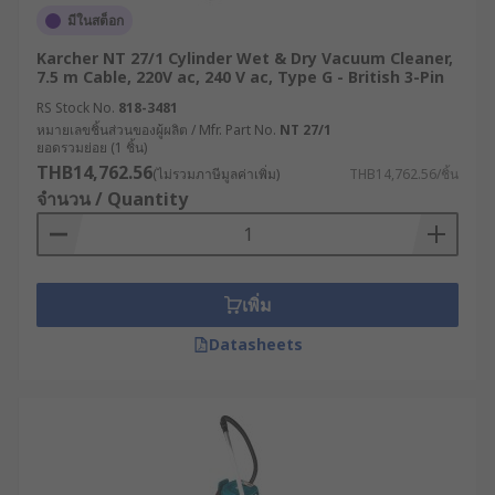
มีในสต็อก
ย้ายเศษฝุ่นผง และ Water Lift จะเป็นตัวบ่งบอก
ถึงความแรงในการดูดสำหรับวัสดุที่มีน้ำหนักมาก
Karcher NT 27/1 Cylinder Wet & Dry Vacuum Cleaner,
7.5 m Cable, 220V ac, 240 V ac, Type G - British 3-Pin
ระดับชั้นของฝุ่น (เช่น คลาส L, M, H) : เครื่องดูด
RS Stock No.
818-3481
ฝุ่นอุตสาหกรรมอาจแบ่งประเภทตามระดับ
หมายเลขชิ้นส่วนของผู้ผลิต / Mfr. Part No.
NT 27/1
อันตรายของฝุ่นภายใต้มาตรฐานต่าง ๆ เช่น IEC
ยอดรวมย่อย (1 ชิ้น)
ซึ่งมีความสำคัญอย่างยิ่งต่อการปฏิบัติตามกฎ
THB14,762.56
(ไม่รวมภาษีมูลค่าเพิ่ม)
THB14,762.56/ชิ้น
ระเบียบในพื้นที่ปฏิบัติงานที่มีความเสี่ยง
จำนวน / Quantity
ความจุของถังเก็บและวิธีการเททิ้ง : ถังเก็บที่มี
ขนาดใหญ่ขึ้นจะช่วยประหยัดเวลาระหว่างการ
ทำความสะอาด แต่อาจส่งผลต่อความสะดวกใน
เพิ่ม
การพกพาและการควบคุมทิศทางเครื่อง
ระดับเสียงและหลักสรีรศาสตร์ : การปล่อยเสียง
Datasheets
รบกวนในระดับต่ำและการออกแบบตามหลัก
สรีรศาสตร์จะช่วยเพิ่มประสิทธิภาพในการใช้งาน
ในพื้นที่เชิงพาณิชย์และพื้นที่ที่มีคนพลุกพล่าน
อุปกรณ์เสริมและหัวต่อ : หัวดูด แปรง และ
อุปกรณ์ต่อขยาย จะช่วยยกระดับประสิทธิภาพใน