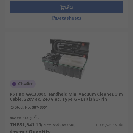
ทำความสะอาด จึงเหมาะอย่างยิ่งสำหรับพื้นพรม
เพิ่ม
ขนาดใหญ่ มีความจุสูงทำให้ไม่ต้องนำเศษฝุ่นไป
ทิ้งบ่อย ๆ นอกจากนี้ยังเหมาะกับการใช้งานระยะ
Datasheets
ยาวเพราะผู้ใช้ไม่ต้องก้มตัว ซึ่งอาจส่งผลเสียต่อ
แผ่นหลังได้
เครื่องดูดฝุ่นอเนกประสงค์ : หรือเครื่องดูดฝุ่นแบบ
เปียกและแห้ง สามารถดูดได้ทั้งเศษสิ่งสกปรกที่
แห้งและของเหลวที่หกเลอะเทอะ เป็นที่นิยมมาก
ที่สุดในสภาพแวดล้อมอุตสาหกรรม ถือเป็นเครื่อง
ทำความสะอาดอเนกประสงค์ตัวจริง
เครื่องดูดฝุ่นไร้สาย : เครื่องดูดฝุ่นไร้สายมีขนาด
มีในสต็อก
และกำลังไฟที่หลากหลาย ทำงานด้วยระบบ
แบตเตอรี่แบบชาร์จไฟได้ ช่วยเพิ่มความสะดวก
RS PRO VAC3000C Handheld Mini Vacuum Cleaner, 3 m
Cable, 220V ac, 240 V ac, Type G - British 3-Pin
สบายเพราะไม่ต้องคอยย้ายปลั๊กไฟตามจุดต่าง ๆ
ขณะเคลื่อนที่
RS Stock No.
387-8991
เครื่องดูดฝุ่นมือถือ : เครื่องดูดฝุ่นมือถือ หรือ
ยอดรวมย่อย (1 ชิ้น)
เครื่องดูดฝุ่นพกพา มักจะมีขนาดเล็กกว่าแบบอื่น
THB31,541.19
(ไม่รวมภาษีมูลค่าเพิ่ม)
THB31,541.19/ชิ้น
ๆ มาก ทำงานด้วยแบตเตอรี่และมีถุงหรือกล่อง
จำนวน / Quantity