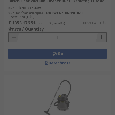
Bosch Floor Vacuum Cleaner Dust Extractor, 110V ac
หลายชั่วโมง
RS Stock No.
217-4394
ความคุ้มค่าและงบประมาณ : ก่อนตัดสินใจ ควร
หมายเลขชิ้นส่วนของผู้ผลิต / Mfr. Part No.
06019C3660
เปรียบเทียบสเปกและตรวจสอบราคาเครื่องดูดฝุ่น
ยอดรวมย่อย (1 ชิ้น)
จากผู้จัดจำหน่ายที่เชื่อถือได้ เพื่อประเมินความ
THB53,176.51
(ไม่รวมภาษีมูลค่าเพิ่ม)
THB53,176.51/ชิ้น
คุ้มค่าของฟังก์ชันกับงบประมาณที่ลงทุนไป
จำนวน / Quantity
ปัจจัยเพิ่มเติมที่ควรพิจารณา
เมื่อเลือกซื้อเครื่องดูดฝุ่น
เพิ่ม
ระบบกรองอากาศ (แผ่นกรอง HEPA หรือแผ่น
Datasheets
กรองมาตรฐาน) : แผ่นกรองอากาศประสิทธิภาพ
สูง (HEPA) มีความจำเป็นสำหรับสภาพแวดล้อมที่
ต้องควบคุมอนุภาคขนาดเล็กอย่างเข้มงวด เช่น
สถานพยาบาล หรือพื้นที่ใกล้เคียงห้องคลีนรูม
ประสิทธิภาพการไหลของอากาศและแรงดูด
(CFM และ Water Lift) : ตัวชี้วัดเหล่านี้เป็นตัว
กำหนดประสิทธิภาพในการทำความสะอาด โดย
การไหลของอากาศ (CFM) จะช่วยในการเคลื่อน