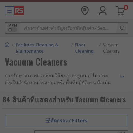
0
MPN
/
Facilities Cleaning &
/
Floor
/
Vacuum
Maintenance
Cleaning
Cleaners
Vacuum Cleaners
การรักษาสภาพแวดล้อมให้สะอาดอยู่เสมอ ไม่ว่าจะ
เป็นในสำนักงาน โรงงาน หรือพื้นที่ปฏิบัติงาน ถือเป็น
หัวใจสำคัญของสุขอนามัยและความปลอดภัย อุปกรณ์
ทำความสะอาดอย่างเครื่องดูดฝุ่นอุตสาหกรรมถือเป็น
84 สินค้าที่แสดงสำหรับ Vacuum Cleaners
เครื่องใช้ที่ออกแบบมาเพื่อทำความสะอาดพื้นและวัสดุ
อื่น ๆ เช่น พื้นแข็ง พรม และเบาะผ้า โดยอาศัยพลังดูดที่
ยอดเยี่ยมในการขจัดฝุ่นละออง สิ่งสกปรก และอนุภาค
คัดกรอง / Filters
ขนาดเล็กให้หลุดลอกออกไปได้อย่างหมดจด