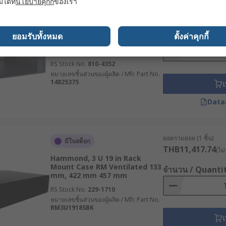
มได้ที่
นโยบายคุกกี้
ของเรา
ยอดรวมย่อย (1 ชิ้น)
หมดสต็อกชั่วคราว
THB3,107.35
(ไม่ร
nVent SCHROFF, 3 U 19 in Rack
ยได้สะดวก เหมาะสำหรับงานอีเวนต์ การบันทึกเสียงในสถานที่ หร
Mount Case Interscale M
จำนวน / Quanti
ยอมรับทั้งหมด
ตั้งค่าคุกกี้
Ventilated 221 mm, 310 mm
ให้พกพาง่าย และมีความทนทานต่อการกระแทก แต่ข้อเสียคือไม่เหม
133 mm
ร็คเมาท์ให้เหมาะกับความต้องการ
RS Stock No.
810-4352
หมายเลขชิ้นส่วนของผู้ผลิต / Mfr. Part No.
14825375
เ
ารใช้งานระบบเครือข่ายและเซิร์ฟเวอร์มีประสิทธิภาพสูงสุด
Data
ยอดรวมย่อย (1 ชิ้น)
มีในสต็อก
ูงสุดที่เคสสามารถรองรับได้ เช่น หากใช้งานกับอุปกรณ์หนัก ควรเ
THB11,417.74
(ไม่
Hammond, 3 U 19 in Rack
Mount Case RM Ventilated 133
จำนวน / Quanti
mm, 422 mm 457 mm
RS Stock No.
229-1710
หมายเลขชิ้นส่วนของผู้ผลิต / Mfr. Part No.
มที่มีความแข็งแรงสูง เพื่อป้องกันความเสียหายจากแรงกระแทกและย
RM3U1918SBK
เ