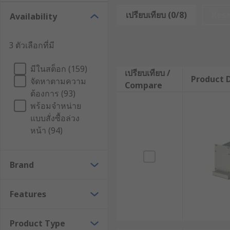
เคสแร็คเมาท์ คือโครงสร้างตัวเครื่องเฉพาะทางที่ออกแบบม
เปรียบเทียบ (0/8)
Res
Availability
ขนาด 19 นิ้ว เคสประเภทนี้ช่วยปกป้องส่วนประกอบภายใน 
รบกวนระหว่างโมดูลเซิร์ฟเวอร์มาตรฐาน นอกจากนี้ยังช่วยป
3 ตัวเลือกที่มี
ระบบระบายความร้อนที่ดีขึ้น ซึ่งช่วยเพิ่มประสิทธิภา
มีในสต็อก (159)
หลักการทำงานของเคสติดตั้งแ
เปรียบเทียบ /
Product D
จัดหาตามความ
Compare
ต้องการ (93)
เคสเซิร์ฟเวอร์แบบแร็คเมาท์ได้รับการออกแบบมาเพื่อรองร
พร้อมจำหน่าย
ประกอบด้วยเสายึดแนวตั้ง 4 ตำแหน่ง โดยมีช่องสี่เหลี่ยมส
แบบสั่งซื้อล่วง
สแน็ปอินขนาดมาตรฐาน ที่ช่วยให้สามารถติดตั้งสกรูผ่านตัวยึ
หน้า (94)
นอกจากนี้ เคสติดตั้งแบบแร็คเมาท์มักมาพร้อมกับระบบระ
อุปกรณ์ทำงานได้อย่างเต็มประสิทธิภาพ และช่วยยืดอายุกา
Brand
ด้านหลังของตู้แร็ค เพื่อให้เซิร์ฟเวอร์สามารถเลื่อนเข้า-อ
ขณะที่อุปกรณ์ยังคงอยู่ภายในตู้แร็ค
Features
ประโยชน์ของเคสติดตั้งแบบแร็คเ
Product Type