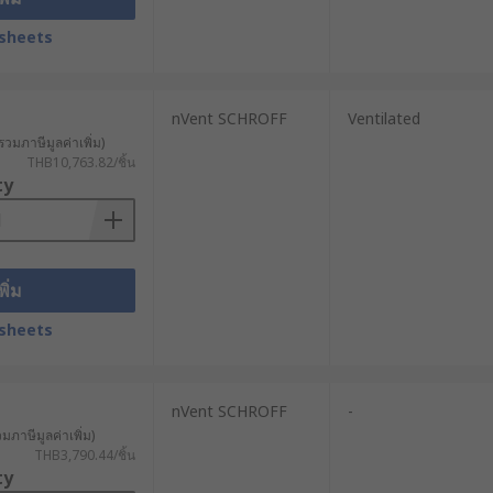
sheets
รับการระบายความร้อนอย่างเหมาะสมจะ
nVent SCHROFF
Ventilated
รวมภาษีมูลค่าเพิ่ม)
THB10,763.82/ชิ้น
หยิง หรือการที่อุปกรณ์ได้รับแรงกระแทก
ty
พิ่ม
โดยไม่ต้องปรับเปลี่ยนโครงสร้างเดิม
sheets
nVent SCHROFF
-
มาะสม จำเป็นต้องเข้าใจความแตกต่างของ
วมภาษีมูลค่าเพิ่ม)
THB3,790.44/ชิ้น
ty