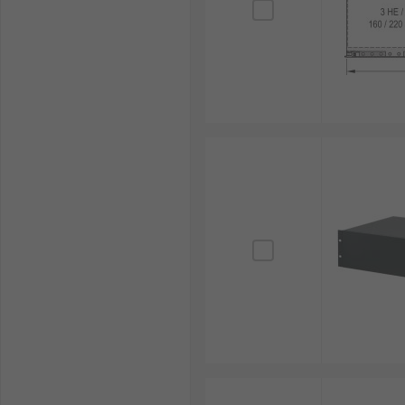
1. อุตสาหกรรมไอทีและศูนย์ข้อมูล (Data 
เคสติดตั้งแบบแร็คเมาท์เป็นหัวใจสำคัญของการจัดเก็บเซิร
ระบบ
2. อุตสาหกรรมการผลิต
ใช้เก็บอุปกรณ์ควบคุมการผลิต เช่น คอนโทรลเลอร์และเซ็
3. การแพทย์
ในโรงพยาบาลและคลินิก แร็คเซิร์ฟเวอร์ช่วยจัดการระบบ
4. สื่อและบันเทิง
สตูดิโอถ่ายทำหรือสถานีโทรทัศน์ใช้เคสแร็คเมาท์สำหรับจัดกา