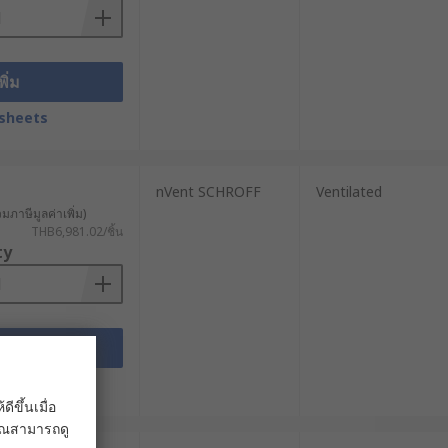
สร้างของเคสมีความแข็งแรงและแน่นหนา
ีน้ำหนักมาก เช่น แบตเตอรี่สำรองไฟ (UPS)
พิ่ม
มมากขึ้น เพราะไม่สามารถเลื่อนถาดออก
sheets
nVent SCHROFF
Ventilated
วมภาษีมูลค่าเพิ่ม)
เหมาะสำหรับการใช้งานในระบบที่ต้อง
THB6,981.02/ชิ้น
ยลดเวลาและแรงงานในการดูแลระบบ แต่ใน
ty
พิ่ม
รือสถานที่ที่ไม่สามารถติดตั้งตู้แร็ค
sheets
หรับการติดตั้งอุปกรณ์ที่มีน้ำหนักเบา
ขึ้นเมื่อ
 คุณสามารถดู