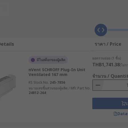
าเพื่อรองรับระบบคอมพิวเตอร์ เซิร์ฟเวอร์ และอุปกรณ์อิเล็กทรอน
et
เช่น เมนบอร์ด ฮาร์ดไดรฟ์ แหล่งจ่ายไฟ และระบบระบายความร้อน 
ระหยัดพื้นที่ ทำให้การจัดการสายเคเบิลเป็นระเบียบ และมักมาพร้อ
พของระบบและรองรับการขยายตัวในอนาคต
บบแร็คเมาท์
etails
ราคา / Price
ับการติดตั้งอุปกรณ์ประเภทต่าง ๆ โดยใช้ระบบรางเลื่อนและช่องย
ยอดรวมย่อย (1 ชิ้น)
มีในสต็อกของผู้ผลิต
ำหรับติดตั้งน็อตกรง (Cage Nuts) ซึ่งเป็นอุปกรณ์มาตรฐานที่ผู้ผล
THB1,741.38
(ไม่ร
ด (หรือที่เรียกว่า "หู" ของแร็คเมาท์) บนตัวเคสหรืออุปกรณ์ที่ติดต
nVent SCHROFF Plug-In Unit
Ventilated 167 mm
จำนวน / Quanti
บายความร้อนที่ออกแบบมาเป็นพิเศษ เพื่อให้สามารถระบายอากาศได
RS Stock No.
245-7856
หมายเลขชิ้นส่วนของผู้ผลิต / Mfr. Part No.
รใช้งานของอุปกรณ์ โดยระบบรางขยาย (Extension Rails) มักถูกใช
24812-264
อกจากตู้แร็คได้อย่างง่ายดาย ช่วยให้การติดตั้ง ถอดเปลี่ยน หรือบำ
เ
มาท์ที่ผู้ประกอบการควรรู้
Data