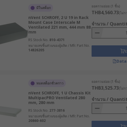
ช่วยให้ธุรกิจและองค์กรต่าง ๆ สามารถจัดการระบบเครือข่ายและเซิร์
ยอดรวมย่อย (1 ชิ้น)
มีในสต็อก
THB4,560.73
(ไม่ร
nVent SCHROFF, 2 U 19 in Rack
ายต่อการดูแล
Mount Case Interscale M
จำนวน / Quanti
Ventilated 221 mm, 444 mm 88
mm
บ ทำให้สามารถเข้าถึงอุปกรณ์ต่าง ๆ ได้ง่ายเมื่อต้องการบำรุงรัก
RS Stock No.
810-4371
บไม่เป็นระเบียบ
หมายเลขชิ้นส่วนของผู้ผลิต / Mfr. Part No.
14826205
เ
Data
์ช่วยประหยัดพื้นที่ในห้องเซิร์ฟเวอร์ โดยเฉพาะในองค์กรที่มีพื้นที่
่เล็ก ๆ
ยอดรวมย่อย (1 ชิ้น)
หมดสต็อกชั่วคราว
THB3,525.73
(ไม่ร
nVent SCHROFF, 1 U Chassis Kit
MultipacPRO Ventilated 280
จำนวน / Quanti
mm, 280 mm
กระแทกและการสั่นสะเทือน อีกทั้งยังช่วยป้องกันอุปกรณ์จากฝุ่นแ
RS Stock No.
277-3816
หมายเลขชิ้นส่วนของผู้ผลิต / Mfr. Part No.
20860-602
เ