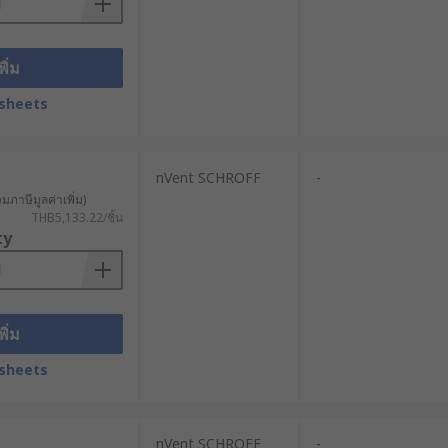
พิ่ม
ิทธิภาพการทำงานและลดเวลาหยุดชะงักของ
sheets
nVent SCHROFF
-
วมภาษีมูลค่าเพิ่ม)
THB5,133.22/ชิ้น
ty
อดภัยและการระบายความร้อนที่เหมาะสม
พิ่ม
sheets
เก็บไฟล์มีเดีย
nVent SCHROFF
-