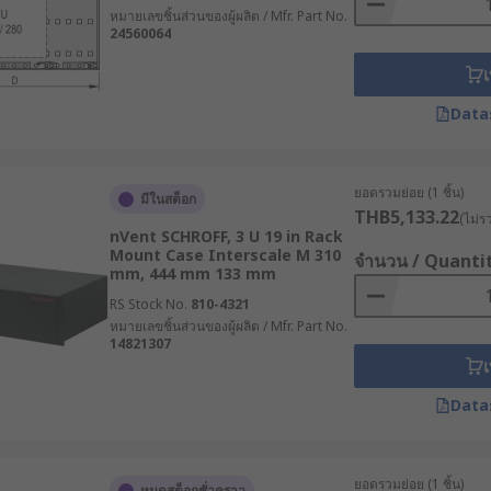
หมายเลขชิ้นส่วนของผู้ผลิต / Mfr. Part No.
24560064
Centers)
เ
์ฟเวอร์ในศูนย์ข้อมูล ด้วยการจัดการที่เป็นระบบ ช่วยเพิ่มประส
Data
ยอดรวมย่อย (1 ชิ้น)
มีในสต็อก
THB5,133.22
(ไม่ร
นเซอร์ต่าง ๆ ที่ต้องการความแม่นยำในการทำงาน
nVent SCHROFF, 3 U 19 in Rack
Mount Case Interscale M 310
จำนวน / Quanti
mm, 444 mm 133 mm
RS Stock No.
810-4321
หมายเลขชิ้นส่วนของผู้ผลิต / Mfr. Part No.
จัดเก็บข้อมูลผู้ป่วยและอุปกรณ์ทางการแพทย์ที่ต้องการความปล
14821307
เ
Data
รอุปกรณ์เสียงและภาพ เช่น เครื่องมิกซ์เสียง หรือเซิร์ฟเวอร์ที่จัด
ยอดรวมย่อย (1 ชิ้น)
หมดสต็อกชั่วคราว