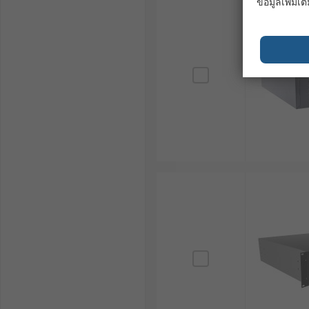
ข้อมูลเพิ่มเติ
4. เคสแบบ Portable Rack
เคสแบบ Portable Rack ออกแบบมาให้มีลักษณะเคลื่อนย้า
สถานการณ์ฉุกเฉิน เคสประเภทนี้มักมีล้อหรือมือจับเพื่อ
คู่มือการเลือกเคสติดตั้งแบบแ
การเลือกเคสเซิร์ฟเวอร์ที่เหมาะสมเป็นสิ่งสำคัญ เพื่อให้ก
1. ขนาดและน้ำหนักของอุปกรณ์
ตรวจสอบขนาดของอุปกรณ์ที่ต้องการติดตั้ง รวมถึงน้ำหนักส
คุณภาพสูง
2. วัสดุและความทนทาน
วัสดุของแร็คเซิร์ฟเวอร์ควรเป็นเหล็กกล้าหรืออะลูมิเนีย