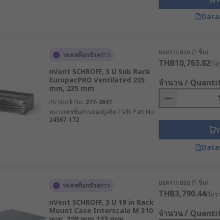
Data
รือรองรับการติดตั้งพัดลมช่วยระบายความร้อน การที่อุปกรณ์ได้
ยหายจากความร้อน
ยอดรวมย่อย (1 ชิ้น)
หมดสต็อกชั่วคราว
THB10,763.82
(ไม่
nVent SCHROFF, 3 U Sub Rack
EuropacPRO Ventilated 235
นจากการติดตั้งแบบไม่เป็นระบบ เช่น การจัดวางสายเคเบิลที่ยุ่งเ
จำนวน / Quanti
mm, 235 mm
RS Stock No.
277-3847
หมายเลขชิ้นส่วนของผู้ผลิต / Mfr. Part No.
24567-172
เ
์ในอนาคต เคสแร็คเมาท์ช่วยให้รองรับการเพิ่มอุปกรณ์ใหม่ได้ง่าย 
Data
เภท ?
ยอดรวมย่อย (1 ชิ้น)
หมดสต็อกชั่วคราว
วามต้องการที่หลากหลายของผู้ใช้งาน ดังนั้น การเลือกเคสที่เห
THB3,790.44
(ไม่ร
nVent SCHROFF, 3 U 19 in Rack
Mount Case Interscale M 310
จำนวน / Quanti
mm, 399 mm 133 mm