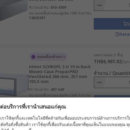
RS Stock No.
810-4309
หมายเลขชิ้นส่วนของผู้ผลิต / Mfr. Part No.
่ออกแบบให้ติดตั้งอุปกรณ์ในลักษณะยึดติดถาวรกับตู้แร็ค โครง
14820397
อย เช่น เซิร์ฟเวอร์ที่ทำงานต่อเนื่องเป็นเวลานาน หรืออุปกรณ์ที่ม
เ
การบำรุงรักษาหรืออัปเกรดอุปกรณ์อาจต้องใช้เวลาและความพยายา
Data
ยอดรวมย่อย (1 ชิ้น)
หมดสต็อกชั่วคราว
THB6,981.02
(ไม่ร
่ช่วยให้สามารถดึงอุปกรณ์ออกมาจากตู้แร็คได้อย่างสะดวกสบาย 
nVent SCHROFF, 3 U 19 in Rack
Mount Case PropacPRO
ารตรวจสอบสถานะของอุปกรณ์ จุดเด่นของเคสประเภทนี้คือการช่ว
จำนวน / Quanti
Ventilated 266 mm, 257 mm
155.5 mm
RS Stock No.
487-549
หมายเลขชิ้นส่วนของผู้ผลิต / Mfr. Part No.
14576-121
เ
ผลต่อบริการที่เรานำเสนอแก่คุณ
นาดเล็กหรือพื้นที่ที่มีข้อจำกัดด้านขนาด เช่น ร้านค้า สำนักงาน ห
Data
ดพื้นที่ แต่รองรับอุปกรณ์ได้น้อยกว่าตู้แร็คแบบมาตรฐาน เหมาะสำ
เราใช้คุกกี้และเทคโนโลยีที่คล้ายกันเพื่อมอบประสบการณ์ด้านการบริการให้ดี
ต์หรือสั่งซื้อสินค้า เราใช้คุกกี้เพื่อปรับแต่งเนื้อหาที่คุณเห็นในแบบของคุณ