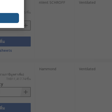
nVent SCHROFF
Ventilated
วมภาษีมูลค่าเพิ่ม)
THB3,107.35/ชิ้น
ือการจัดการระบบชั่วคราวใน
ty
าะกับการติดตั้งระบบถาวร
พิ่ม
sheets
Hammond
Ventilated
ลือกเคสที่มีโครงสร้างแข็งแรงและวัสดุ
รวมภาษีมูลค่าเพิ่ม)
THB11,417.74/ชิ้น
ty
ืดอายุการใช้งาน
พิ่ม