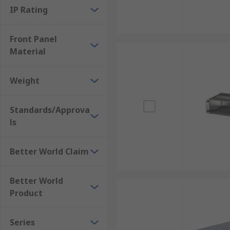
IP Rating
เคสเซิร์ฟเวอร์แบบติดตั้งบนแร็คมักมีช่องระบายอากาศ ห
ช่วยยืดอายุการใช้งาน และลดความเสี่ยงที่อุปกรณ์จะเสี
Front Panel
Material
5. ลดค่าใช้จ่ายในการซ่อมบำรุง
Weight
การจัดการอุปกรณ์ในเคสแร็คเมาท์ช่วยลดปัญหาที่อาจเกิดขึ้
โดยไม่ได้ตั้งใจ
Standards/Approva
6. รองรับการขยายระบบในอนาคต
ls
สำหรับองค์กรที่ต้องการขยายระบบเครือข่ายหรือเซิร์ฟเวอร
Better World Claim
เคสติดตั้งแบบแร็คเมาท์มีกี่ประ
Better World
Product
เคสแร็คเมาท์มีหลายประเภท ซึ่งออกแบบมาเพื่อตอบโจทย์ค
แต่ละประเภท
Series