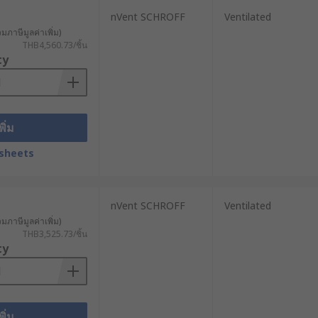
ฟเวอร์ได้อย่างมีประสิทธิภาพมากขึ้น นี่
nVent SCHROFF
Ventilated
วมภาษีมูลค่าเพิ่ม)
THB4,560.73/ชิ้น
ty
ษาหรืออัปเกรด นอกจากนี้ยังช่วยลดความ
พิ่ม
sheets
จำกัด การใช้พื้นที่แนวตั้งอย่างมี
nVent SCHROFF
Ventilated
วมภาษีมูลค่าเพิ่ม)
THB3,525.73/ชิ้น
ty
ละสิ่งสกปรกที่อาจทำให้ประสิทธิภาพการ
พิ่ม