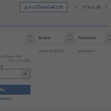
ิกส์อื่น ๆ โดยเป็นไปตามมาตรฐานตู้แร็ค
ดาวน์โหลดไฟล์ CSV
17
จาก
18
อีกทั้งยังออกแบบมาเพื่อป้องกันการ
มกับฟีเจอร์เสริม เช่น ช่องโมดูลาร์และ
Brand
Features
ึดมาตรฐาน โครงสร้างของเคสเหล่านี้
nVent SCHROFF
Ventilated
ิตหลายรายผลิตขึ้นมา น็อตกรงเป็นน็อตแบบ
วมภาษีมูลค่าเพิ่ม)
ั้งในตู้แร็คได้อย่างสะดวก
THB1,741.38/ชิ้น
ty
้อย่างมีประสิทธิภาพ ช่วยให้ตัว
้ร่วมกับเสายึดแนวตั้งทั้งด้านหน้าและ
รุงรักษาอุปกรณ์เป็นไปอย่างสะดวก แม้ใน
พิ่ม
sheets