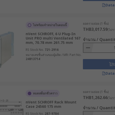
Data
ศหรือรองรับการติดตั้งพัดลมเพิ่มเติม เพื่อป้องกันปัญหาความร้อน
ยอดรวมย่อย (1 ชิ้น)
ไม่พร้อมจำหน่ายในตอนนี้
THB3,017.59
(ไม่ร
nVent SCHROFF, 6 U Plug-In
ช่น ขนาดและมาตรฐานของตู้แร็คควรรองรับเคสได้พอดี
Unit PRO multi Ventilated 167
จำนวน / Quanti
mm, 70.78 mm 261.75 mm
RS Stock No.
721-2916
หมายเลขชิ้นส่วนของผู้ผลิต / Mfr. Part No.
24813714
ackmount ที่สามารถดึงอุปกรณ์ออกมาได้ง่าย
เ
Data
ี่ไม่ต้องดูแลมาก เคสแบบ Fixed Rackmount อาจเป็นตัวเลือกที่ป
ยอดรวมย่อย (1 ชิ้น)
หมดสต็อกชั่วคราว
ท์ในอุตสาหกรรมต่าง ๆ
THB1,262.66
(ไม่ร
nVent SCHROFF Rack Mount
Case 24560 175 mm
จำนวน / Quanti
บโจทย์ความต้องการที่แตกต่างกันไปดังนี้
RS Stock No.
287-9784