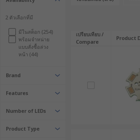
Availability
LED circular arrays are used to create integrated elec
2 ตัวเลือกที่มี
They are used for general lighting, decorative lightin
commercial and domestic settings.
มีในสต็อก (254)
เปรียบเทียบ /
Product D
พร้อมจำหน่าย
Compare
Types of LED circular arrays
แบบสั่งซื้อล่วง
หน้า (44)
LED circular arrays are available in many different si
Brand
They can be configured using a variety of different co
depending on the intended application.
Features
Number of LEDs
Product Type