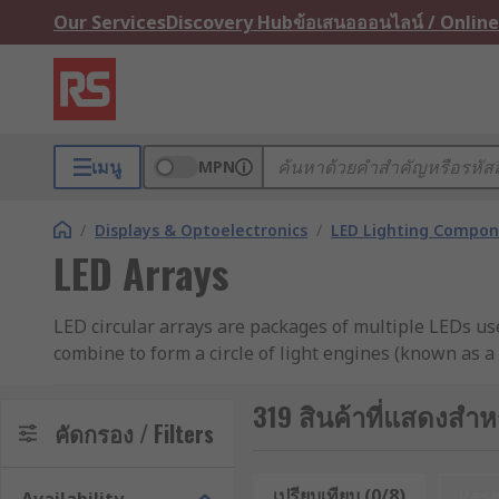
Our Services
Discovery Hub
ข้อเสนอออนไลน์ / Online
เมนู
MPN
/
Displays & Optoelectronics
/
LED Lighting Compo
LED Arrays
LED circular arrays are packages of multiple LEDs use
combine to form a circle of light engines (known as a 
A LED circular array has an integrated
LED driver
(ele
319 สินค้าที่แสดงสำหร
consists of numerous square chips. These chips are sp
คัดกรอง / Filters
What are LED circular arrays used for?
เปรียบเทียบ (0/8)
Res