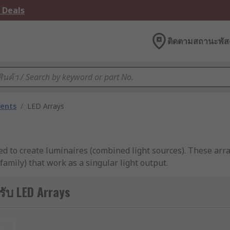
 Deals
ติดตามสถานะพัสด
nents
/
LED Arrays
d to create luminaires (combined light sources). These arra
family) that work as a singular light output.
ctronic control gear) that protects the array from voltage fl
ับ LED Arrays
aced out in a circular formation.
et