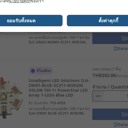
มได้ที่
นโยบายคุกกี้
ของเรา
Intelligent LED Solutions ILC-
ONA3-NUWH-SC211-WIR200.
จำนวน / Quanti
OSLON 80 PowerAnna Coin LED
Array 3-LEDs White LED
ยอมรับทั้งหมด
ตั้งค่าคุกกี้
(4000K)
RS Stock No.
875-0015
หมายเลขชิ้นส่วนของผู้ผลิต / Mfr. Part No.
เ
ILC-ONA3-NUWH-SC211-WIR200.
Data
ยอดรวมย่อย (1 ชิ้น)
มีในสต็อก
THB303.86
(ไม่รวมภ
Intelligent LED Solutions ILH-
OW01-BLUE-SC211-WIR200.
จำนวน / Quanti
OSLON 150 1+ PowerStar LED
Array 1-LEDs Blue LED
RS Stock No.
773-4753
หมายเลขชิ้นส่วนของผู้ผลิต / Mfr. Part No.
ILH-OW01-BLUE-SC211-WIR200.
เ
Data