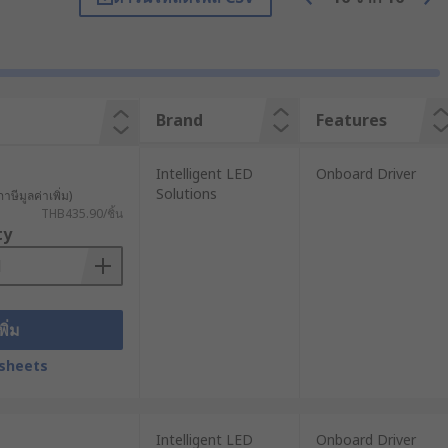
es and flush mount fixtures.
ment lighting purposes, in both
Brand
Features
Intelligent LED
Onboard Driver
Solutions
าษีมูลค่าเพิ่ม)
THB435.90/ชิ้น
ty
ors, wire leads and 2-pin connectors,
พิ่ม
sheets
Intelligent LED
Onboard Driver