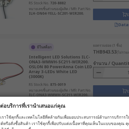
RS Stock No.
720-8882
หมายเลขชิ้นส่วนของผู้ผลิต / Mfr. Part No.
ILH-ON04-YELL-SC201-WIR200.
เ
Data
ยอดรวมย่อย (1 ชิ้น)
มีในสต็อก
THB943.53
(ไม่รวมภ
Intelligent LED Solutions ILC-
ONA3-WMWH-SC211-WIR200.
จำนวน / Quanti
OSLON 80 PowerAnna Coin LED
Array 3-LEDs White LED
(3000K)
RS Stock No.
875-0019
หมายเลขชิ้นส่วนของผู้ผลิต / Mfr. Part No.
เ
ILC-ONA3-WMWH-SC211-WIR200.
Data
ผลต่อบริการที่เรานำเสนอแก่คุณ
เราใช้คุกกี้และเทคโนโลยีที่คล้ายกันเพื่อมอบประสบการณ์ด้านการบริการให้ดี
ยอดรวมย่อย (1 ชิ้น)
ต์หรือสั่งซื้อสินค้า เราใช้คุกกี้เพื่อปรับแต่งเนื้อหาที่คุณเห็นในแบบของคุณ
มีในสต็อก
THB921.67
(ไม่รวมภ