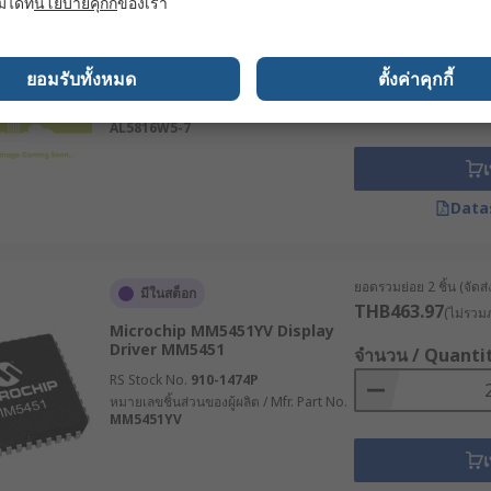
มได้ที่
นโยบายคุกกี้
ของเรา
หมดสต็อกชั่วคราว
THB283.95
(ไม่รวมภ
DiodesZetex AL5816W5-7
Display Driver AL5816 LED
จำนวน / Quanti
ยอมรับทั้งหมด
ตั้งค่าคุกกี้
RS Stock No.
182-8279P
หมายเลขชิ้นส่วนของผู้ผลิต / Mfr. Part No.
AL5816W5-7
เ
Data
ยอดรวมย่อย 2 ชิ้น (จัด
มีในสต็อก
THB463.97
(ไม่รวมภ
Microchip MM5451YV Display
Driver MM5451
จำนวน / Quanti
RS Stock No.
910-1474P
หมายเลขชิ้นส่วนของผู้ผลิต / Mfr. Part No.
MM5451YV
เ