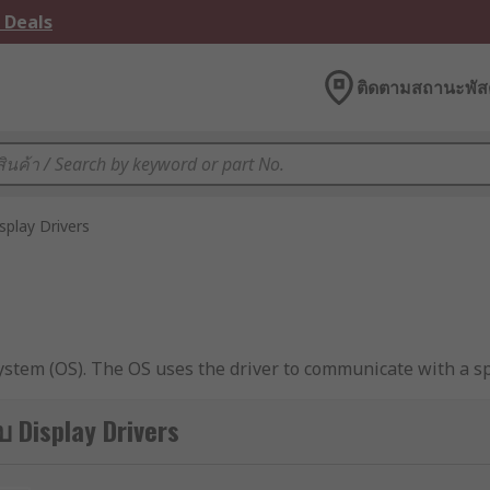
 Deals
ติดตามสถานะพัสด
splay Drivers
 system (OS). The OS uses the driver to communicate with a s
บ Display Drivers