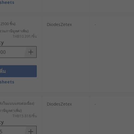
sheets
2500 ชิ้น)
DiodesZetex
-
รวมภาษีมูลค่าเพิ่ม)
THB10.391/ชิ้น
ty
พิ่ม
sheets
ส่งในแบบแถบต่อเนื่อง)
DiodesZetex
-
าษีมูลค่าเพิ่ม)
THB15.818/ชิ้น
ty