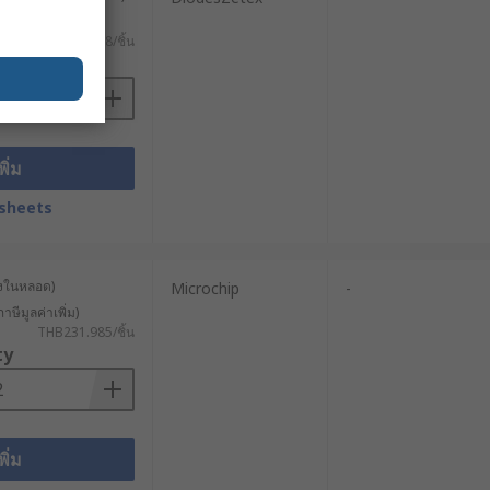
าษีมูลค่าเพิ่ม)
THB11.358/ชิ้น
ty
พิ่ม
sheets
ส่งในหลอด)
Microchip
-
าษีมูลค่าเพิ่ม)
THB231.985/ชิ้น
ty
พิ่ม