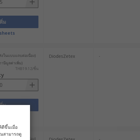
พิ่ม
sheets
ส่งในแบบแถบต่อเนื่อง)
DiodesZetex
-
าษีมูลค่าเพิ่ม)
THB19.12/ชิ้น
ty
พิ่ม
sheets
ขึ้นเมื่อ
 คุณสามารถดู
ส่งในแบบแถบต่อเนื่อง)
DiodesZetex
-