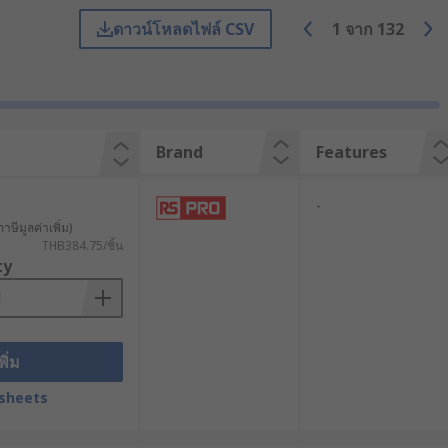
ยสามารถส่งสัญญาณความถี่สูงได้อย่างมี
ดาวน์โหลดไฟล์ CSV
1
จาก
132
มบัติเฉพาะตัวที่เหมาะกับการใช้งานที่
Brand
Features
สถียรและมีประสิทธิภาพสูง หลักการ
กที่แยกจากกันด้วยฉนวน ช่วยป้องกัน
-
าษีมูลค่าเพิ่ม)
THB384.75/ชิ้น
ลไกการล็อกแบบ Bayonet ทำให้เสียบและ
ty
พิ่ม
sheets
ตาม