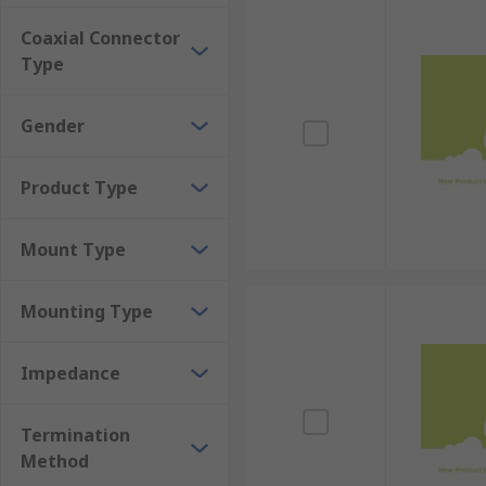
ถูกออกแบบมาให้มีความทนต่อสภาพแวดล้อมที่หลาก
Coaxial Connector
มีหัวปลั๊กให้เลือกหลากหลายประเภท สำหรับการใช้งาน
Type
กำลังไฟสูง
มีกลไกการล็อกที่แน่นหนา ช่วยให้การเชื่อมต่อมี
Gender
ง่ายต่อการติดตั้งและบำรุงรักษา รวมทั้งมีปัญหาด้า
Product Type
ประเภทของปลั๊ก Coaxial
Mount Type
ปลั๊ก Coaxial มีหลายประเภท แต่ละประเภทมีคุณสมบัติเฉพาะ
หัว BNC : หรือ BNC Connector คือหนึ่งในประเภทหัวปล
Mounting Type
75 โอห์ม นิยมใช้ในงานวิดีโอและวิทยุ
หัว BNC F-type : ใช้กับระบบเคเบิลทีวีและดาวเทีย
Impedance
หัว TNC : คล้ายกับ BNC แต่ออกแบบมาสำหรับกา
Termination
หัว SMA : เรียกอีกชื่อหนึ่งว่าขั้วต่อ SMA มีให้เลื
Method
หัว SMB : มีขนาดเล็กกว่า SMA นิยมใช้ในอุปกรณ์