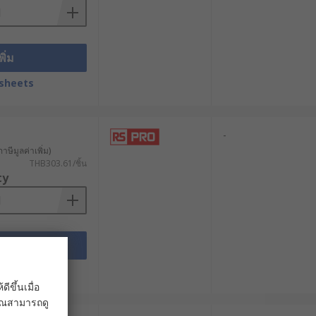
ั๊กที่เหมาะกับอุตสาหกรรมของคุณได้แล้ว
พิ่ม
sheets
-
าษีมูลค่าเพิ่ม)
THB303.61/ชิ้น
ty
พิ่ม
sheets
ขึ้นเมื่อ
 คุณสามารถดู