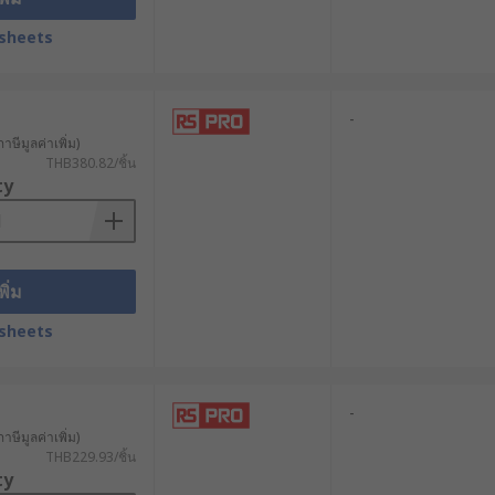
sheets
-
พัดลมโบลเวอร์ ซึ่งเป็นอุปกรณ์สำคัญ
าษีมูลค่าเพิ่ม)
THB380.82/ชิ้น
ty
่งผ่านช่องเสียบ Coaxial ไปยังตัว
ร์ไปยังศูนย์ควบคุมกลาง ทำให้วิศวกร
พิ่ม
วบคุมพัดลมโบลเวอร์ทำงานได้อย่าง
sheets
-
าษีมูลค่าเพิ่ม)
 RS PRO, Radiall และ Samtec ครอบคลุม
THB229.93/ชิ้น
ลือกผลิตภัณฑ์ที่เหมาะกับความต้องการ
ty