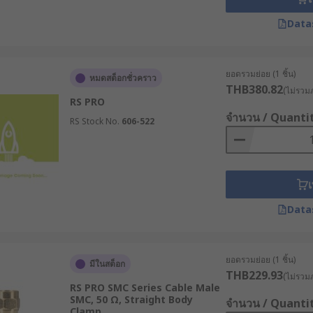
เช่น ระบบส่งสัญญาณวิทยุ
Data
oaxial ในโรงงานอุตสาหกรรม
ยอดรวมย่อย (1 ชิ้น)
หมดสต็อกชั่วคราว
เชื่อมต่อระบบควบคุมและการสื่อสาร ตัวอย่างเช่น ในระบบควบคุม
THB380.82
(ไม่รวมภ
RS PRO
จำนวน / Quanti
RS Stock No.
606-522
อบของพัดลมกับระบบควบคุม โดยสัญญาณความถี่สูงจากเซ็นเซอร์จะถูกส
็นไปตามต้องการ
อสารไร้สายภายในโรงงาน เพื่อส่งข้อมูลการทำงานของพัดลมโบลเวอ
เ
ความเสถียรและประสิทธิภาพของหัวปลั๊ก Coaxial ทำให้ระบบค
้นทุนการบำรุงรักษาอีกด้วย
Data
ะหัว BNC ราคามิตรภาพ คุณภาพสูง
ยอดรวมย่อย (1 ชิ้น)
มีในสต็อก
THB229.93
(ไม่รวมภ
ายหัวปลั๊ก Coaxial คุณภาพเยี่ยมจากแบรนด์ชั้นนำระดับโลก เช่น
RS PRO SMC Series Cable Male
C, หัว BNC 5 ขา และอื่น ๆ อีกมากมาย พร้อมให้คำปรึกษาด้านการเ
SMC, 50 Ω, Straight Body
จำนวน / Quanti
Clamp