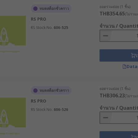
หลาย เช่น หัว TNC ที่เหมาะสำหรับการใช้งานภายนอกอาคาร
ยอดรวมย่อย (1 ชิ้น)
หมดสต็อกชั่วคราว
THB354.65
(ไม่รวมภ
ทุกรูปแบบ เช่น ขั้วต่อ SMA สำหรับงานที่ต้องการความถี่สูง หรื
RS PRO
จำนวน / Quanti
RS Stock No.
606-525
ความมั่นคง ลดปัญหาการหลุดหลวมระหว่างการใช้งาน
นการใช้งานน้อย
เ
Data
ที่เหมาะกับการใช้งานต่าง ๆ ที่นิยมใช้อย่างแพร่หลาย มีดังนี้
ั๊กที่ได้รับความนิยมมากที่สุด ซึ่งส่วนใหญ่มักสงสัยว่าหัว BNC ม
ยอดรวมย่อย (1 ชิ้น)
หมดสต็อกชั่วคราว
THB306.23
(ไม่รวมภ
RS PRO
ม และมักใช้งานร่วมกับหัว BNC RG6
จำนวน / Quanti
RS Stock No.
606-526
รใช้งานภายนอกอาคารโดยเฉพาะ
อกหลายแบรนด์ หลายราคา เป็นที่นิยมในงานที่ใช้ความถี่สูง เช่น ระบ
อิเล็กทรอนิกส์อุตสาหกรรมและโทรคมนาคม
เ