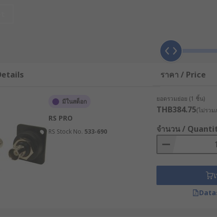
ับเชื่อมต่อสายโคแอกเซียลเข้ากับอุปกรณ์อิเล็กทรอนิกส์ต่าง ๆ โด
et
หัว BNC, หัว SMA, หัว N-type และ หัว TNC ซึ่งแต่ละแบบมีคุณส
งปลั๊ก Coaxial
etails
ราคา / Price
Radio Frequency) เข้าด้วยกัน โดยช่วยให้การส่งสัญญาณมีความเ
 Coaxial คือช่องเสียบที่ประกอบด้วยตัวนำภายในและตัวนำภายนอ
ยอดรวมย่อย (1 ชิ้น)
มีในสต็อก
้เป็นอย่างดี
THB384.75
(ไม่รวมภ
RS PRO
นปลั๊ก Coaxial ที่ได้รับความนิยมมาก โดย BNC คือ หัวต่อที่มีก
จำนวน / Quanti
RS Stock No.
533-690
มักจะติดตั้งอยู่บนอุปกรณ์ ส่วนตัวผู้จะอยู่ที่ปลายสายเคเบิล
เ
และเทคโนโลยีมากมาย ได้แก่
Data
ูญเสียและการรบกวนจากภายนอก แม้จะเป็นสัญญาณความถี่สูงก็