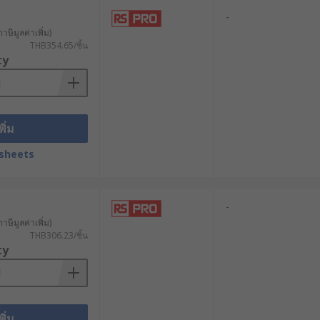
-
าษีมูลค่าเพิ่ม)
อหัวต่อ N Type สำหรับงานที่ต้องการ
THB354.65/ชิ้น
ty
พิ่ม
sheets
ีกี่แบบ โดยทั่วไปมีทั้งแบบ 50 โอห์มและ
-
าษีมูลค่าเพิ่ม)
THB306.23/ชิ้น
ty
บ GPS และเครือข่ายไร้สาย
พิ่ม