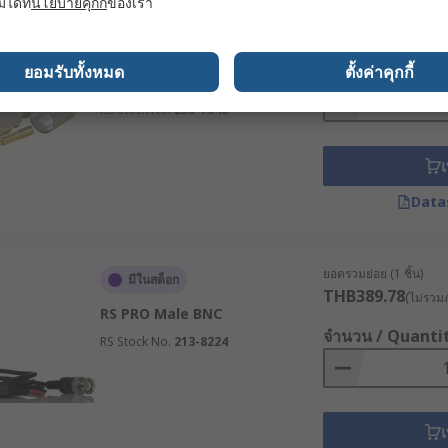
มได้ที่
นโยบายคุกกี้
ของเรา
ยอดรวมย่อย (1 ชิ้น)
มีในสต็อก
THB230.72
(ไม่รวมภ
RS PRO Cable Male N
Connector, 50 Ω, Straight Body
จำนวน / Quanti
ยอมรับทั้งหมด
ตั้งค่าคุกกี้
Crimp
RS Stock No.
253-7048
เ
Data
ยอดรวมย่อย (1 ชิ้น)
มีในสต็อก
THB389.78
(ไม่รวมภ
RS PRO Male BNC
จำนวน / Quanti
RS Stock No.
213-8224
เ