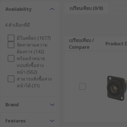
ปลั๊กโคแอกเซียล เป็นอุปกรณ์เชื่อมต่อทางไฟฟ้าที่ใช้สำหร
เปรียบเทียบ (0/8)
Res
Availability
ประสิทธิภาพแม้ในระยะทางไกล มีให้เลือกใช้หลายแบบ เช่น 
แตกต่างกันไป
4 ตัวเลือกที่มี
ความสำคัญและหลักการทำงานขอ
มีในสต็อก (1677)
เปรียบเทียบ /
Product D
จัดหาตามความ
Compare
ปลั๊ก Coaxial มีบทบาทสำคัญในการเชื่อมต่ออุปกรณ์ RF (
ต้องการ (142)
ทำงานของหัวปลั๊กประเภทนี้อาศัยโครงสร้างแบบช่องเสียบ
พร้อมจำหน่าย
สัญญาณรบกวนจากภายนอกและรักษาคุณภาพของสัญญาณได
แบบสั่งซื้อล่วง
หน้า (562)
ตัวอย่างเช่น หัว BNC (Bayonet Neill-Concelman) หนึ่งใ
สามารถสั่งซื้อล่วง
ถอดออกได้ง่าย หัว BNC มีทั้งแบบตัวผู้และตัวเมีย โดยตัวเมีย
หน้าได้ (31)
ประโยชน์ของปลั๊ก Coaxial
Brand
ปลั๊ก Coaxial มีประโยชน์ต่อการใช้งานด้านอุตสาหกรรม
Features
สามารถส่งสัญญาณได้อย่างมีประสิทธิภาพ ลดการส