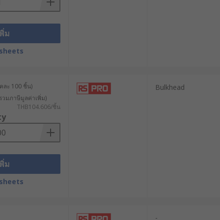
พิ่ม
sheets
คละ 100 ชิ้น)
Bulkhead
รวมภาษีมูลค่าเพิ่ม)
THB104.606/ชิ้น
ty
พิ่ม
sheets
-