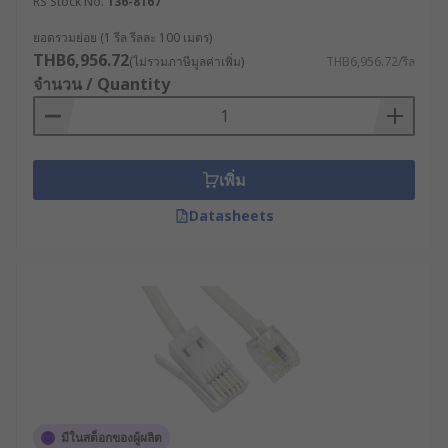
RS Stock No.
136-8167
ยอดรวมย่อย (1 รีล รีลละ 100 เมตร)
THB6,956.72
(ไม่รวมภาษีมูลค่าเพิ่ม)
THB6,956.72/รีล
จำนวน / Quantity
เพิ่ม
Datasheets
มีในสต็อกของผู้ผลิต