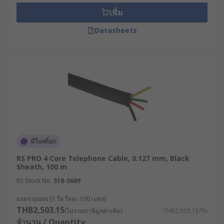
reach the cable itself.
เพิ่ม
Whether the cable is to be used inside/outside or
Datasheets
as a telephone extension will also determine the
type of cable that needs to be used.
There are a range of telephone cables available
including those that have been manufactured to
British Telecom (BT approved) and European
standards.
มีในสต็อก
RS PRO 4 Core Telephone Cable, 0.127 mm, Black
Sheath, 100 m
RS Stock No.
518-5689
ยอดรวมย่อย (1 รีล รีลละ 100 เมตร)
THB2,503.15
(ไม่รวมภาษีมูลค่าเพิ่ม)
THB2,503.15/รีล
จำนวน / Quantity