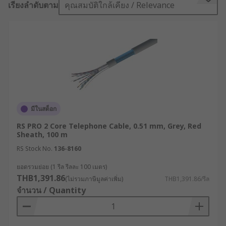
เรียงลำดับตาม
คุณสมบัติใกล้เคียง / Relevance
What is a telephone cable used for?
A telephone cable can be used for all kinds of
communication purposes. They're found in
telecommunication applications such as audio
and TV equipment as well as in computer and
phone networks. Fibre optic cables are a more
advanced version of telephone cables.
มีในสต็อก
RS PRO 2 Core Telephone Cable, 0.51 mm, Grey, Red
What type of cable do I need?
Sheath, 100 m
RS Stock No.
136-8160
The type of telephone cable you choose will
ยอดรวมย่อย (1 รีล รีลละ 100 เมตร)
depend on the specific task it is needed for. For
THB1,391.86
(ไม่รวมภาษีมูลค่าเพิ่ม)
THB1,391.86/รีล
example, in high-tech audio equipment, it is
จำนวน / Quantity
necessary to prevent sound interference. The
telephone cable will therefore need an extra
conductive layer to ensure inference doesn't