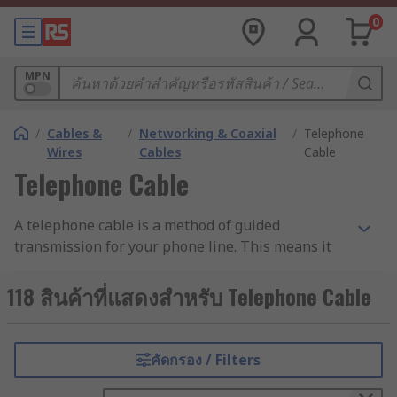
0
MPN
/
Cables &
/
Networking & Coaxial
/
Telephone
Wires
Cables
Cable
Telephone Cable
A telephone cable is a method of guided
transmission for your phone line. This means it
acts as a physical path to transmit
electromagnetic waves and carry information
118 สินค้าที่แสดงสำหรับ Telephone Cable
from point to point. This is done by means of a
conductive material such as copper wiring.
Telephone cables are sheathed in a protective
คัดกรอง / Filters
material such as PVC in order to protect the wires
from damp and damage.