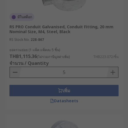
ฉากเพื่อเลี้ยวตามมุมของอาคาร และใช้ข้อต่อ
เหล็กหรือข้อต่อทองเหลือง 3 ทางเพื่อแยกสายไฟ
มีในสต็อก
ไปยังแต่ละชั้น
RS PRO Conduit Galvanised, Conduit Fitting, 20 mm
โรงงานอุตสาหกรรม : การเดินสายไฟเพื่อจ่ายไฟ
Nominal Size, M4, Steel, Black
ให้แก่เครื่องจักร จำเป็นต้องใช้ข้อต่อยืดหยุ่นเพื่อ
RS Stock No.
228-867
รองรับการสั่นสะเทือนจากเครื่องจักร และใช้ข้อ
ต่อกันน้ำในบริเวณที่มีความชื้นสูง
ยอดรวมย่อย (1 แพ็ค แพ็คละ 5 ชิ้น)
THB1,115.36
(ไม่รวมภาษีมูลค่าเพิ่ม)
THB223.072/ชิ้น
งานก่อสร้าง : การเดินสายไฟชั่วคราวสำหรับ
จำนวน / Quantity
เครื่องมือก่อสร้าง อาจต้องใช้ข้อต่อแบบถอด
ประกอบได้เพื่อความสะดวกในการเคลื่อนย้าย
และจัดเก็บ
เพิ่ม
การเลือกใช้ข้อต่อท่อร้อยสายไฟที่มีคุณภาพและเหมาะ
สมกับงาน จะช่วยให้ระบบไฟฟ้ามีความปลอดภัยและ
Datasheets
ประสิทธิภาพสูงสุด ไม่ว่าจะเป็นข้อต่อเหล็ก ข้อต่อทอง
เหลือง หรือข้อต่อ PVC ล้วนมีจุดเด่นและการใช้งานที่
เฉพาะเจาะจง การพิจารณาปัจจัยต่าง ๆ เช่น สภาพ
แวดล้อมในการติดตั้ง ขนาดของสายไฟ และงบ