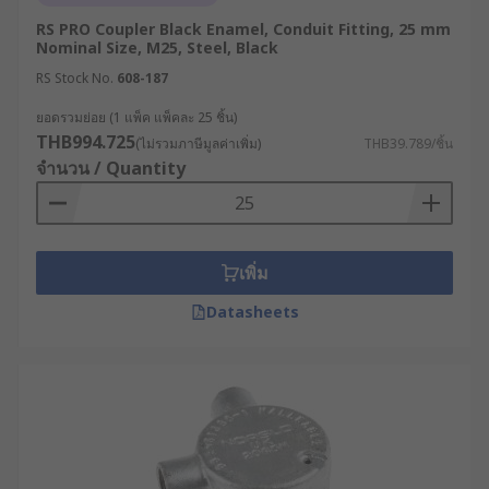
RS PRO Coupler Black Enamel, Conduit Fitting, 25 mm
ข้อต่อยืดหยุ่น : ใช้ในพื้นที่ที่ต้องการความยืดหยุ่น
Nominal Size, M25, Steel, Black
สูง เช่น บริเวณที่มีการสั่นสะเทือน
RS Stock No.
608-187
นอกจากประเภทข้อต่อที่กล่าวถึงไปข้างต้นแล้ว การ
ยอดรวมย่อย (1 แพ็ค แพ็คละ 25 ชิ้น)
เลือกข้อต่อจากวัสดุต่าง ๆ ก็สำคัญเช่นกัน โดยขึ้นอยู่กับ
THB994.725
(ไม่รวมภาษีมูลค่าเพิ่ม)
THB39.789/ชิ้น
ลักษณะของงานและสภาพแวดล้อมในการติดตั้ง เช่น
จำนวน / Quantity
ในพื้นที่ที่มีความชื้นสูง อาจเลือกใช้ข้อต่อที่ทำจากวัสดุ
ทนความชื้นอย่างข้อต่อทองเหลือง
ตัวอย่างการประยุกต์ใช้ข้อต่อ
เพิ่ม
ท่อร้อยสายไฟ
Datasheets
การใช้งานข้อต่อท่อร้อยสายไฟมีความหลากหลาย
ตั้งแต่งานในบ้านพักอาศัยไปจนถึงโรงงานอุตสาหกรรม
ขนาดใหญ่ ที่พบได้บ่อย ๆ มีดังนี้
อาคารสำนักงาน : การเดินสายไฟจากแผง
ควบคุมไฟฟ้าหลักไปยังห้องต่าง ๆ ต้องใช้ข้อต่อ