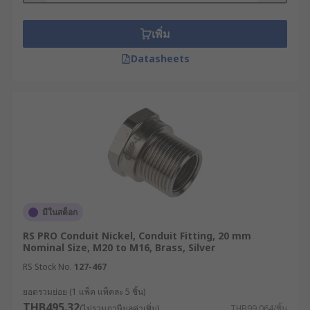
เนื่องจากช่วยให้การติดตั้งและการบำรุงรักษาระบบ
ไฟฟ้าเป็นไปอย่างมีประสิทธิภาพ ปลอดภัย และเป็น
เพิ่ม
ระเบียบเรียบร้อย ช่วยป้องกันสายไฟจากความเสียหายที่
Datasheets
อาจเกิดจากสภาพแวดล้อมภายนอก เช่น ความชื้น ฝุ่น
ละออง หรือการกระแทก นอกจากนี้ ยังช่วยให้การเดิน
สายไฟในพื้นที่ที่มีข้อจำกัด หรือต้องการความยืดหยุ่น
สูง เป็นไปอย่างราบรื่น
อุปกรณ์เดินสายไฟร้อยท่อมี
อะไรบ้าง ?
การเดินสายไฟร้อยท่อ นอกจากข้อต่อแล้ว ยังมีอุปกรณ์
มีในสต็อก
อื่น ๆ ที่เกี่ยวข้องและมีความสำคัญไม่แพ้กัน เพื่อเพิ่ม
RS PRO Conduit Nickel, Conduit Fitting, 20 mm
ความปลอดภัยและประสิทธิภาพในการใช้งาน ได้แก่
Nominal Size, M20 to M16, Brass, Silver
RS Stock No.
127-467
อุปกรณ์ท่อร้อยสายไฟ : เป็นท่อที่ใช้สำหรับร้อย
สายไฟผ่าน มีทั้งแบบท่อ PVC และท่อโลหะ
ยอดรวมย่อย (1 แพ็ค แพ็คละ 5 ชิ้น)
THB495.32
(ไม่รวมภาษีมูลค่าเพิ่ม)
THB99.064/ชิ้น