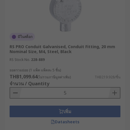
ประมาณ จะช่วยให้สามารถเลือกข้อต่อท่อร้อยสายไฟที่
เหมาะสมที่สุดได้อย่างแน่นอน
มองหาข้อต่อท่อร้อยสายไฟ
ราคาคุ้ม คุณภาพเยี่ยม เลือก
มีในสต็อก
ซื้อที่ RS
RS PRO Conduit Galvanised, Conduit Fitting, 20 mm
Nominal Size, M4, Steel, Black
RS Stock No.
228-889
RS ผู้นำด้านโซลูชันอุตสาหกรรมและอิเล็กทรอนิกส์
ขายข้อต่อท่อร้อยสายไฟ ราคามิตรภาพ จากหลาก
ยอดรวมย่อย (1 แพ็ค แพ็คละ 5 ชิ้น)
หลายแบรนด์ชั้นนำมาตรฐานสากล เช่น RS PRO, ABB
THB1,099.64
(ไม่รวมภาษีมูลค่าเพิ่ม)
THB219.928/ชิ้น
และ PMA มีข้อต่อให้เลือกหลายแบบ หลายวัสดุ
จำนวน / Quantity
ครอบคลุมทุกประเภทการใช้งาน รวมถึงมีอุปกรณ์ที่
เกี่ยวข้องให้เลือกอย่างครบครัน ไม่ว่าจะเป็นอุปกรณ์
เดินสายไฟร้อยท่อ PVC กล่องพักสาย แคลมป์ยึดท่อ
และคอนเนคเตอร์ เลือกซื้อได้สะดวกตลอด 24 ชั่วโมง
เพิ่ม
บนเว็บไซต์ บริการจัดส่งทั่วประเทศไทย ปรึกษาผู้
Datasheets
เชี่ยวชาญของเราเพื่อเลือกอุปกรณ์ร้อยสายไฟที่เหมาะ