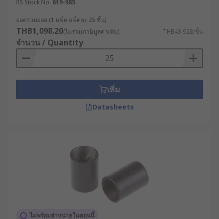
RS Stock No.
619-985
รุงรัง
ยอดรวมย่อย (1 แพ็ค แพ็คละ 25 ชิ้น)
ช่วยปกป้องสายไฟจากความชื้น ฝุ่น และสิ่ง
THB1,098.20
(ไม่รวมภาษีมูลค่าเพิ่ม)
THB43.928/ชิ้น
แวดล้อมที่เป็นอันตราย
จำนวน / Quantity
ลดการสึกหรอและความเสียหายของสายไฟ
ทำให้ใช้งานได้ยาวนานขึ้น
ประเภทของข้อต่อท่อร้อยสาย
เพิ่ม
ไฟ
Datasheets
ข้อต่อท่อไฟฟ้ามีหลายประเภท แต่ละประเภทมีลักษณะ
การใช้งานที่แตกต่างกันไป ดังนี้
ข้อต่อตรง : ใช้เชื่อมต่อท่อในแนวตรง เหมาะ
สำหรับการต่อท่อให้ยาวขึ้น
ข้อต่อฉาก : ใช้เปลี่ยนทิศทางการเดินท่อแบบ 90
องศา
ไม่พร้อมจำหน่ายในตอนนี้
ข้อต่อลดขนาด : ใช้เชื่อมต่อท่อที่มีขนาดต่างกัน