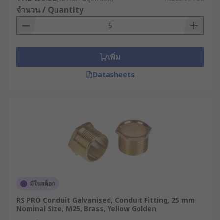
กล่องพักสาย : ใช้สำหรับเป็นจุดเชื่อมต่อหรือแยก
จำนวน / Quantity
สายไฟ
ตัวต่อสายไฟ 3 ทาง : หรือข้อต่อสายไฟ 3 ทาง ใช้
สำหรับแยกสายไฟออกเป็น 3 ทิศทาง
คอนเนคเตอร์ PVC : ใช้สำหรับเชื่อมต่อท่อร้อย
เพิ่ม
สายไฟแบบ PVC เข้าด้วยกัน
Datasheets
แคลมป์ยึดท่อ : ใช้สำหรับยึดท่อให้ติดกับผนังหรือ
โครงสร้างอาคาร
ประโยชน์ของข้อต่อท่อร้อย
สายไฟ
ป้องกันสายไฟจากความเสียหายและลดความ
เสี่ยงในการเกิดไฟฟ้าลัดวงจร
มีในสต็อก
สะดวกในการติดตั้งและซ่อมบำรุง ทำให้การเพิ่ม
RS PRO Conduit Galvanised, Conduit Fitting, 25 mm
เติมหรือเปลี่ยนแปลงระบบสายไฟทำได้ง่ายขึ้น
Nominal Size, M25, Brass, Yellow Golden
จัดระเบียบการเดินสายไฟให้เป็นระเบียบ ไม่รก