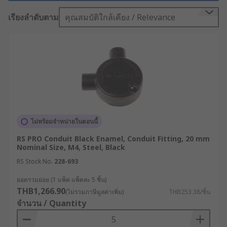
ให้ความสำคัญกับ "ข้อต่อท่อร้อยสายไฟ" หรือที่เรียก
สั้น ๆ ว่าข้อต่อไฟฟ้ามากเป็นพิเศษ
เรียงลำดับตาม
คุณสมบัติใกล้เคียง / Relevance
ข้อต่อท่อร้อยสายไฟคืออะไร
?
ข้อต่อท่อไฟฟ้า เป็นอุปกรณ์ที่ใช้ในการเชื่อมต่อท่อร้อย
สายไฟเข้าด้วยกัน หรือเชื่อมต่อท่อกับอุปกรณ์ไฟฟ้าอื่น
ๆ เช่น กล่องพักสาย หรือแผงควบคุมไฟฟ้า มีหลาก
หลายรูปแบบทั้งข้อต่อเหล็ก ข้อต่อทองเหลือง และข้อ
ไม่พร้อมจำหน่ายในตอนนี้
ต่อที่ทำจากวัสดุอื่น ๆ เช่น PVC ซึ่งแต่ละชนิดมี
RS PRO Conduit Black Enamel, Conduit Fitting, 20 mm
คุณสมบัติเฉพาะตัวที่เหมาะกับการใช้งานในสภาพ
Nominal Size, M4, Steel, Black
แวดล้อมที่แตกต่างกัน
RS Stock No.
228-693
ความสำคัญของข้อต่อท่อ
ยอดรวมย่อย (1 แพ็ค แพ็คละ 5 ชิ้น)
THB1,266.90
(ไม่รวมภาษีมูลค่าเพิ่ม)
THB253.38/ชิ้น
ร้อยสายไฟ
จำนวน / Quantity
อุปกรณ์นี้มีความสำคัญอย่างยิ่งในระบบการเดินสายไฟ