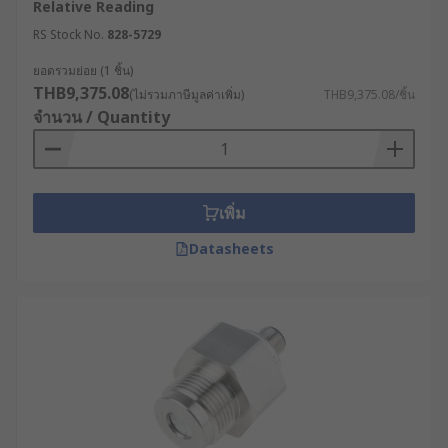
Relative Reading
เซ็นเซอร์วัดแรงดัน นำไปใช้
RS Stock No.
828-5729
ในงานประเภทใดได้บ้าง ?
ยอดรวมย่อย (1 ชิ้น)
THB9,375.08
(ไม่รวมภาษีมูลค่าเพิ่ม)
THB9,375.08/ชิ้น
จำนวน / Quantity
เซ็นเซอร์วัดแรงดัน หรืออุปกรณ์ตรวจวัดแรงดัน
สามารถนำไปใช้งานได้ในหลากหลายอุตสาหกรรม ไม่
ว่าจะเป็นอุตสาหกรรมการแพทย์ การบิน ยานยนต์ หรือ
อุตสาหกรรมทางทะเล โดยในแต่ละอุตสาหกรรมอาจ
เพิ่ม
เรียกเซ็นเซอร์วัดแรงดันด้วยชื่อที่ต่างกันไป เช่น สวิตช์
ความดันสำหรับวัดแรงดันของปั๊มน้ำหรือปั๊มลม
Datasheets
การเลือกซื้อเซ็นเซอร์วัดแรง
ดันให้เหมาะกับการใช้งาน
การเลือกเซ็นเซอร์วัดแรงดันให้เหมาะกับการนำไปใช้
ควรพิจารณาจากปัจจัยเหล่านี้