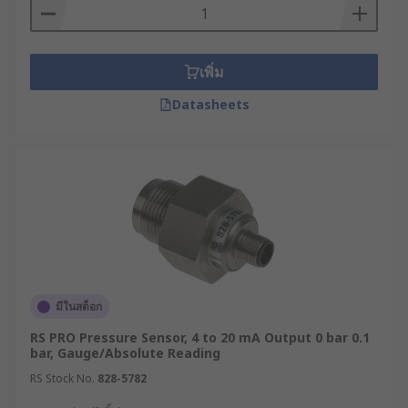
เซ็นเซอร์แบบเพียโซอิเล็กทริก (Piezoelectric
Sensor) เซ็นเซอร์ประเภทนี้ทำงานโดยการ
เปลี่ยนแรงดันที่เกิดขึ้นให้กลายเป็นพลังงานไฟฟ้า
เพิ่ม
และแสดงค่าออกมาให้ผู้ใช้งานอ่านได้ เหมาะ
Datasheets
สำหรับการวัดแรงดันที่มีการเปลี่ยนแปลงอย่าง
รวดเร็ว
เซ็นเซอร์แบบออปติคอล (Optical Sensor) ใช้
หลักการตรวจวัดแรงดันด้วยการส่งแสงไปยังวัตถุ
และรอให้วัตถุสะท้อนแสงกลับมา เซ็นเซอร์วัด
แรงดันประเภทนี้สามารถทำงานได้ดีในสภาพ
แวดล้อมที่มีสัญญาณรบกวนสูง
MEMS (Micro Electro Mechanical System)
เซ็นเซอร์วัดแรงดันเทคโนโลยีใหม่ล่าสุด
มีในสต็อก
สามารถตรวจวัดแรงดันได้ละเอียดในระดับ
RS PRO Pressure Sensor, 4 to 20 mA Output 0 bar 0.1
ไมโคร
bar, Gauge/Absolute Reading
ประเภทของเซ็นเซอร์วัดแรง
RS Stock No.
828-5782