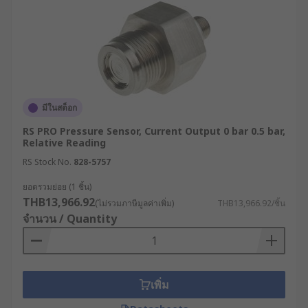
Temperature)
เลือกเซ็นเซอร์ที่สามารถทนต่ออุณหภูมิสูงได้ เพื่อความ
ปลอดภัยในการใช้งาน
เลือกซื้อ Pressure
Sensor/Pressure Switch ราคาส่ง
มีในสต็อก
ที่ RS
RS PRO Pressure Sensor, Current Output 0 bar 0.5 bar,
Relative Reading
RS Stock No.
828-5757
RS ผู้นำด้านโซลูชันอุตสาหกรรมและอิเล็กทรอนิกส์
ขายอุปกรณ์ตรวจวัดแรงดันคุณภาพสูงสำหรับใช้งาน
ยอดรวมย่อย (1 ชิ้น)
THB13,966.92
ในโรงงานอุตสาหกรรม คัดสรรจากแบรนด์ชั้นนำที่ได้
(ไม่รวมภาษีมูลค่าเพิ่ม)
THB13,966.92/ชิ้น
จำนวน / Quantity
มาตรฐาน สามารถเลือกซื้อเซ็นเซอร์วัดความดันที่คุณ
ต้องการในราคาที่ย่อมเยาได้ทางเว็บไซต์ตลอด 24 ชม.
พร้อมบริการจัดส่งทั่วประเทศไทย หรือปรึกษาผู้
เชี่ยวชาญด้านผลิตภัณฑ์เพื่อขอรับคำแนะนำเกี่ยวกับ
เพิ่ม
สินค้าได้เลย