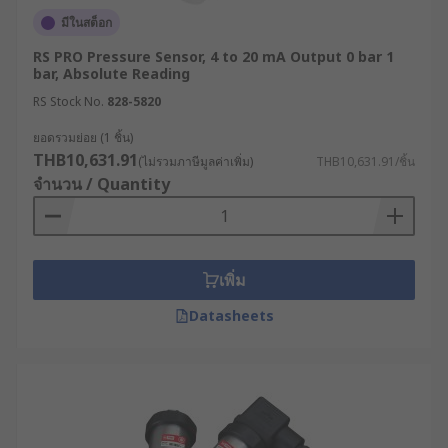
1. ช่วงการวัดแรงดัน (Pressure Range)
มีในสต็อก
เลือกเซ็นเซอร์ให้เหมาะกับช่วงแรงดันที่ต้องการวัด
RS PRO Pressure Sensor, 4 to 20 mA Output 0 bar 1
bar, Absolute Reading
โดยควรเผื่อช่วงการวัดไว้เล็กน้อย สำหรับกรณีที่แรงดัน
RS Stock No.
828-5820
มีการเปลี่ยนแปลง
ยอดรวมย่อย (1 ชิ้น)
2. ประเภทของแรงดัน (Pressure Type)
THB10,631.91
(ไม่รวมภาษีมูลค่าเพิ่ม)
THB10,631.91/ชิ้น
จำนวน / Quantity
เลือกเซ็นเซอร์ให้เหมาะกับประเภทของแรงดันที่
ต้องการวัด เช่น ต้องการวัดแรงดันเทียบกับแรงดันใน
บรรยากาศ หรือต้องการวัดความต่างระหว่างแรงดัน
สองจุด
เพิ่ม
3. ประเภทของเซ็นเซอร์ (Sensor Type)
Datasheets
เซ็นเซอร์วัดแรงดันมีอยู่ด้วยกันหลายประเภท ดังที่เรา
แนะนำไปข้างต้น การเลือกประเภทของเซ็นเซอร์ที่
เหมาะสม จะช่วยให้ได้ผลลัพธ์การวัดที่แม่นยำมากที่สุด
และช่วยลดโอกาสที่เซ็นเซอร์จะได้รับความเสียหาย