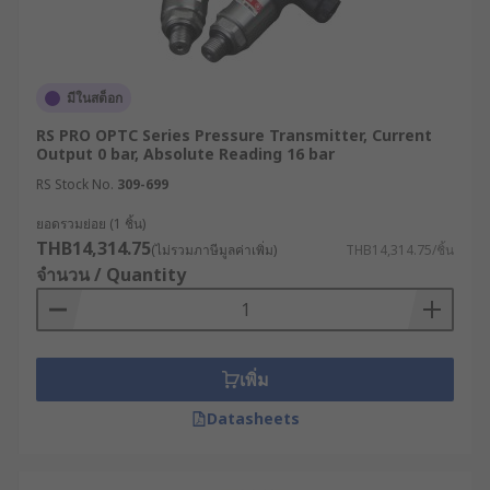
จากการใช้งาน
4. การส่งสัญญาณขาออก (Output
Signal)
มีในสต็อก
RS PRO OPTC Series Pressure Transmitter, Current
Output 0 bar, Absolute Reading 16 bar
เลือกเซ็นเซอร์จากรูปแบบของการส่งสัญญาณขาออกที่
ต้องการ มีอยู่ด้วยกัน 3 รูปแบบ
RS Stock No.
309-699
ยอดรวมย่อย (1 ชิ้น)
แรงดันไฟฟ้า (Voltage): ใช้งานง่าย เชื่อมต่อกับ
THB14,314.75
(ไม่รวมภาษีมูลค่าเพิ่ม)
THB14,314.75/ชิ้น
อุปกรณ์อื่นได้สะดวก
จำนวน / Quantity
กระแสไฟฟ้า (Current): มีสัญญาณรบกวนน้อย
เหมาะกับการใช้งานในสภาพแวดล้อมที่มีเสียง
รบกวน
เพิ่ม
ดิจิทัล (Digital): ใช้งานง่าย ประมวลผลข้อมูลได้
แบบ Real-Time
Datasheets
5. อุณหภูมิการทำงาน (Operating