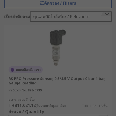
Sensor/Pressure Switch) คือ อุปกรณ์ที่ใช้สำหรับ
คัดกรอง / Filters
ตรวจวัดแรงดันของแก๊สหรือของเหลว โดยเซ็นเซอร์วัด
ความดันนี้จะทำหน้าที่แปลงค่าที่วัดได้ให้กลายเป็น
เรียงลำดับตาม
คุณสมบัติใกล้เคียง / Relevance
สัญญาณไฟฟ้า และแสดงออกมาเป็นค่าที่ผู้ใช้งาน
สามารถอ่านได้
เซ็นเซอร์วัดความดันมีเทคโนโลยีการทำงานที่หลาก
หลาย ขึ้นอยู่กับความต้องการในการวัด โดยสามารถ
แบ่ง Pressure Sensor ตามหลักการทำงานได้ 5 รูป
แบบ ดังนี้
เซ็นเซอร์แบบใช้ความต้านทาน (Resistive
หมดสต็อกชั่วคราว
Sensor) เซ็นเซอร์ประเภทนี้จะทำการวัดแรงดัน
RS PRO Pressure Sensor, 0.5/4.5 V Output 0 bar 1 bar,
โดยอาศัยหลักการเปลี่ยนแปลงความต้านทาน
Gauge Reading
และแสดงค่าที่ได้ออกมาบนเกจวัด
RS Stock No.
828-5739
เซ็นเซอร์แบบคาปาซิทีฟ (Capacitive Sensor)
ยอดรวมย่อย (1 ชิ้น)
เซ็นเซอร์วัดความดันชนิดนี้ทำงานได้ด้วยความ
THB11,021.12
(ไม่รวมภาษีมูลค่าเพิ่ม)
THB11,021.12/ชิ้น
ไวสูง สามารถวัดแรงดันที่เกิดขึ้นในระดับต่ำกว่า
จำนวน / Quantity
10 บาร์ และมีความทนทานต่อแรงดันสูง