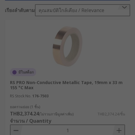
โลหะ หรือ Metallic Tape จึงกลายมาเป็นโซลูชันทาง
เรียงลำดับตาม
คุณสมบัติใกล้เคียง / Relevance
วิศวกรรมที่ออกแบบมาเพื่อจัดการกับข้อจำกัดเหล่านี้
โดยเฉพาะ
เทปฟอยล์และเทปโลหะคือ
อะไร ใช้งานแบบไหน ?
เทปโลหะ (Metallic Tape) หรือที่หลายคนเรียกว่า เทป
ฟอยล์ (Foil Tape) คือเทปกาวอุตสาหกรรมที่ผลิตจาก
มีในสต็อก
แผ่นโลหะรีดเรียบ เคลือบด้วยชั้นกาวประสิทธิภาพสูง
โดดเด่นด้วยคุณสมบัติด้านการนำความร้อน ทนทาน
RS PRO Non-Conductive Metallic Tape, 19mm x 33 m
155 °C Max
ต่ออุณหภูมิสุดขั้ว และทนต่อสภาพอากาศที่
RS Stock No.
176-7503
เปลี่ยนแปลง ทำให้สามารถประยุกต์ใช้ในสภาพ
แวดล้อมที่สมบุกสมบันได้อย่างมีประสิทธิภาพ
ยอดรวมย่อย (1 ชิ้น)
THB2,374.24
(ไม่รวมภาษีมูลค่าเพิ่ม)
THB2,374.24/ชิ้น
สำหรับรุ่นที่เป็นตัวนำไฟฟ้าจะมีหน้าที่หลักในการสร้าง
จำนวน / Quantity
เกราะป้องกันคลื่นแม่เหล็กไฟฟ้า (EMI) และคลื่น
ความถี่วิทยุ (RFI) นอกจากนี้ยังสามารถนำมาใช้ยึดติด