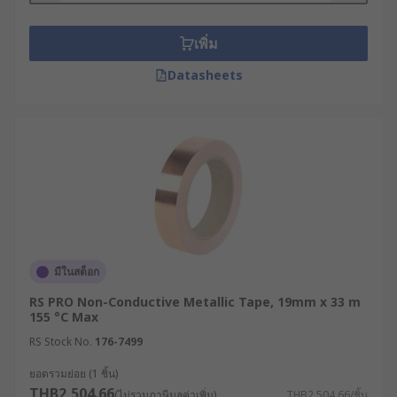
วัสดุต่าง ๆ และช่วยให้เกิดความต่อเนื่องทางไฟฟ้า
สำหรับงานกราวนด์
เพิ่ม
จุดเด่นที่สำคัญที่สุดของเทปประเภทนี้คือ ชั้นกาวที่
Datasheets
ออกแบบมาให้ยึดเกาะได้อย่างแน่นหนากับทุกสภาพ
หน้างาน ไม่ว่าวัสดุดังกล่าวจะเป็นตัวนำไฟฟ้าหรือไม่
ก็ตาม
การยึดติดบนพื้นผิวที่เป็นตัวนำไฟฟ้า
(Conductive Surfaces) เช่น การติดลงบนโครงตู้
คอนโทรลเหล็ก หรือแผงวงจรโลหะ เพื่อเชื่อมต่อ
ระบบกราวนด์ให้ถึงกัน และอุดรอยรั่วซึมของ
คลื่นแม่เหล็กไฟฟ้าบริเวณรอยต่อต่าง ๆ
มีในสต็อก
การยึดติดบนพื้นผิวที่ไม่เป็นตัวนำไฟฟ้า (Non-
RS PRO Non-Conductive Metallic Tape, 19mm x 33 m
conductive Surfaces) เช่น การติดบนโครง
155 °C Max
พลาสติก ชิ้นส่วนยาง หรือฉนวนใยแก้วหุ้มท่อ
RS Stock No.
176-7499
แอร์ เพื่อเปลี่ยนพื้นผิวที่เป็นฉนวนเหล่านี้ให้กลาย
เป็นเกราะบล็อกสัญญาณรบกวน (Shielding)
ยอดรวมย่อย (1 ชิ้น)
THB2,504.66
หรือทำหน้าที่สะท้อนความร้อนและป้องกัน
(ไม่รวมภาษีมูลค่าเพิ่ม)
THB2,504.66/ชิ้น