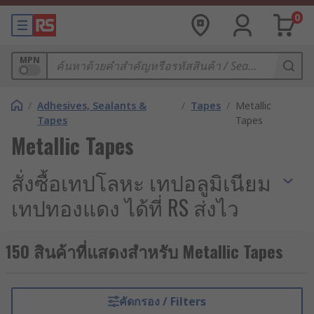
0
MPN
/
Adhesives, Sealants &
/
Tapes
/
Metallic
Tapes
Tapes
Metallic Tapes
สั่งซื้อเทปโลหะ เทปอลูมิเนียม
เทปทองแดง ได้ที่ RS ส่งไว
ในงานอุตสาหกรรม งานระบบไฟฟ้า และระบบปรับ
150 สินค้าที่แสดงสำหรับ Metallic Tapes
อากาศ (HVAC) วัสดุปิดผนึกหรือเทปกาวทั่วไปมักไม่
สามารถตอบโจทย์การใช้งานได้เต็มประสิทธิภาพ โดย
เฉพาะเมื่อต้องเผชิญกับสภาวะความร้อนสะสมสูง หรือ
คัดกรอง / Filters
มีปัญหาคลื่นแม่เหล็กไฟฟ้ารบกวน (EMI/RFI) เทป