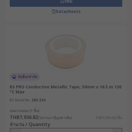
เพิ่ม
รอยต่อของท่อดักท์ ช่องลม และฉนวนกันความ
ร้อน เพื่อป้องกันแรงดันอากาศตก และสกัดกั้น
Datasheets
ความชื้นไม่ให้เข้าไปในระบบ
อุตสาหกรรมการผลิตและการซ่อมบำรุง
โครงสร้าง : ใช้เทปฟอยล์ในการซีลรอยร้าว ปิด
รอยต่อของแผ่นหลังคา ผนังโรงงาน รวมถึงงาน
อุตสาหกรรมเฉพาะทาง เช่น การพรางชิ้นงานใน
กระบวนการกัดด้วยสารเคมี หรือการชุบโลหะ
ด้วยไฟฟ้า
งานออกแบบและจัดการพื้นที่ : เปลี่ยนผนังปูน
พลาสติก หรือกระจก ให้กลายเป็นพื้นที่รองรับแม่
มีสต็อกจำกัด
เหล็ก สำหรับให้วิศวกรหรือนักออกแบบใช้ดูดติด
RS PRO Conductive Metallic Tape, 50mm x 16.5 m 130
แบบแปลน โปสการ์ด หรือเอกสารสำคัญโดยไม่
°C Max
ต้องเจาะทำลายพื้นผิวเดิม
RS Stock No.
285-534
สั่งซื้อเทปโลหะและเทปกาว
ยอดรวมย่อย (1 ชิ้น)
THB7,936.82
(ไม่รวมภาษีมูลค่าเพิ่ม)
THB7,936.82/ชิ้น
อุตสาหกรรมคุณภาพสูงที่ RS
จำนวน / Quantity