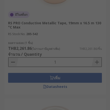
อุณหภูมิของสภาวะแวดล้อม : ประเมินว่าพื้นที่ติด
ตั้งมีความร้อนสะสมหรือไม่ หากใช้ในระบบ
มีในสต็อก
HVAC หรือเครื่องจักรที่เกิดความร้อนสูง ควร
เลือกเทปอลูมิเนียมทนความร้อน ที่สามารถคง
RS PRO Conductive Metallic Tape, 19mm x 16.5 m 130
°C Max
ประสิทธิภาพชั้นกาวและรักษาการยึดเกาะได้ดี
ในอุณหภูมิสุดขั้ว
RS Stock No.
285-542
สภาพพื้นผิวที่ต้องการยึดติด : ควรทราบก่อนว่า
ยอดรวมย่อย (1 ชิ้น)
ต้องการติดเทปบนพื้นผิวที่เป็นตัวนำ เช่น โลหะ
THB2,261.86
(ไม่รวมภาษีมูลค่าเพิ่ม)
THB2,261.86/ชิ้น
โครงเหล็ก หรือไม่เป็นตัวนำ เช่น พลาสติก ยาง
จำนวน / Quantity
ฉนวนใยแก้ว เพื่อให้มั่นใจว่าเทปกาวจะแนบสนิท
และไม่หลุดร่อนเมื่อเวลาผ่านไป
ประเภทของเนื้อโลหะ : เลือกวัสดุให้ตรงกับโจทย์
เพิ่ม
การทำงาน เช่น เลือกใช้เทปฟอยล์ทองแดง
สำหรับงานแผงวงจรอิเล็กทรอนิกส์ เลือกอลูมิ
Datasheets
เนียมเทป สำหรับงานก่อสร้างและท่อลม หรือ
เลือกเทปฟอยล์ตะกั่วสำหรับงานที่ต้องสัมผัสสาร
เคมีและรังสี