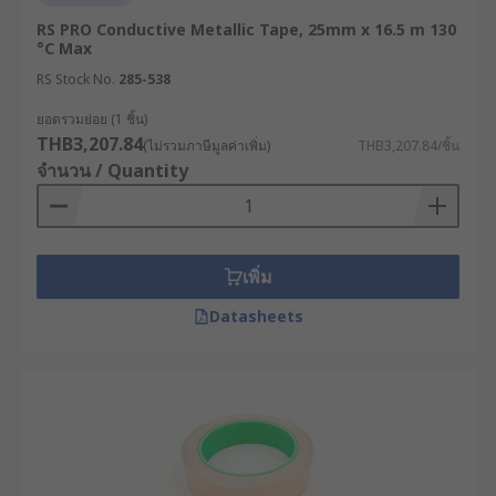
ความชื้น สารเคมี และสภาวะแวดล้อมภายนอก
RS PRO Conductive Metallic Tape, 25mm x 16.5 m 130
มักใช้ในงานเฉพาะทาง เช่น การกัดขึ้นรูปด้วย
°C Max
สารเคมี และการพรางชิ้นงานในกระบวนการชุบ
RS Stock No.
285-538
โลหะด้วยไฟฟ้า
ยอดรวมย่อย (1 ชิ้น)
การพิจารณาเลือกใช้งานเทป
THB3,207.84
(ไม่รวมภาษีมูลค่าเพิ่ม)
THB3,207.84/ชิ้น
จำนวน / Quantity
โลหะให้เหมาะสมกับหน้างาน
เพื่อให้การปฏิบัติงานมีประสิทธิภาพและปลอดภัยสูงสุด
ควรประเมินปัจจัยสำคัญก่อนตัดสินใจเลือกชนิดของ
เพิ่ม
เทปโลหะ ดังนี้
Datasheets
ประเมินคุณสมบัติการนำไฟฟ้า : หากต้องการ
ป้องกันสัญญาณรบกวน (EMI/RFI) หรือต้องการ
เชื่อมต่อระบบสายดิน (Grounding) ควรเลือกเทป
ที่เป็นตัวนำไฟฟ้า หรือ Conductive Copper Foil
Tape แต่หากต้องการใช้เพื่อการปิดผนึก
โครงสร้างทั่วไป อาจเลือกใช้เทปแบบไม่นำไฟฟ้า