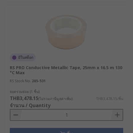
ไปกับพื้นผิวที่ขรุขระหรือไม่เรียบแบนได้ดีกว่า
การนำเทปโลหะ (Metallic Tape)
ไปใช้ในอุตสาหกรรมต่าง ๆ
ด้วยความแข็งแรง ทนทาน และคุณสมบัติที่หลากหลาย
Metallic Tape จึงนิยมนำไปประยุกต์ใช้งานในหลาย
ภาคส่วนอุตสาหกรรม ได้แก่
มีในสต็อก
RS PRO Conductive Metallic Tape, 25mm x 16.5 m 130
อุตสาหกรรมอิเล็กทรอนิกส์และอุปกรณ์
°C Max
คอมพิวเตอร์ : เทปทองแดงนิยมนำมาใช้อย่าง
RS Stock No.
285-531
แพร่หลายในการสร้างเกราะป้องกัน
คลื่นแม่เหล็กไฟฟ้า ซ่อมแซมลายวงจรนำไฟฟ้า
ยอดรวมย่อย (1 ชิ้น)
บนชุดประกอบอิเล็กทรอนิกส์ และจุดเชื่อมต่อลง
THB3,478.15
(ไม่รวมภาษีมูลค่าเพิ่ม)
THB3,478.15/ชิ้น
ระบบกราวนด์ในอุปกรณ์อิเล็กทรอนิกส์ที่เปราะ
จำนวน / Quantity
บาง
ระบบปรับอากาศและระบายอากาศ (HVAC) : ช่าง
เทคนิคมักเลือกใช้เทปอลูมิเนียมในการปิดผนึก