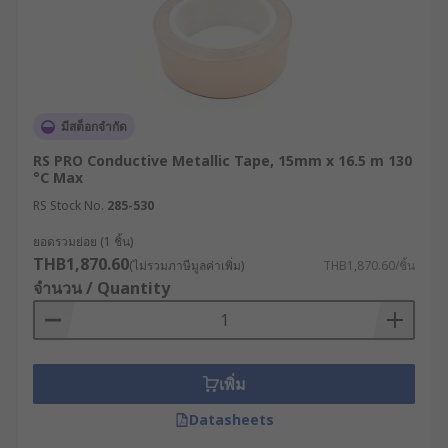
ประเภทของชั้นกาว (แบบนำไฟฟ้าและไม่นำ
ไฟฟ้า) : ชั้นกาวแบบนำไฟฟ้าหรือ Conductive
Copper Foil Tape จะช่วยให้ไฟฟ้าไหลผ่านตัว
เทปได้ ซึ่งจะช่วยป้องกันสัญญาณรบกวน ส่วนชั้น
กาวแบบไม่นำไฟฟ้า จะนำมาใช้สำหรับงานหุ้ม
ฉนวนและงานปิดผนึกทั่วไป
มีสต็อกจำกัด
แรงยึดเกาะและประสิทธิภาพการติดแน่น :
RS PRO Conductive Metallic Tape, 15mm x 16.5 m 130
คุณสมบัติด้านการยึดเกาะจะเป็นตัวกำหนดว่า
°C Max
เทปสามารถติดเข้ากับพื้นผิววัสดุต่าง ๆ ได้แนบ
RS Stock No.
285-530
สนิทเพียงใด ซึ่งปัจจัยนี้มีผลโดยตรงต่อความ
ยอดรวมย่อย (1 ชิ้น)
ทนทานและความน่าเชื่อถือในการใช้งานระยะ
THB1,870.60
(ไม่รวมภาษีมูลค่าเพิ่ม)
THB1,870.60/ชิ้น
ยาว ภายใต้สภาพแวดล้อมของโรงงาน
จำนวน / Quantity
อุตสาหกรรม
ความหนาของเทปฟอยล์ : เทปฟอยล์ที่มีความ
หนาจะช่วยเพิ่มความแข็งแรงทนทานและยก
ระดับประสิทธิภาพในการบล็อกสัญญาณรบกวน
เพิ่ม
ให้สูงขึ้น ในขณะที่ฟอยล์ชนิดบางจะโดดเด่นเรื่อง
Datasheets
ความยืดหยุ่น ทำให้สามารถเข้ารูปและแนบสนิท