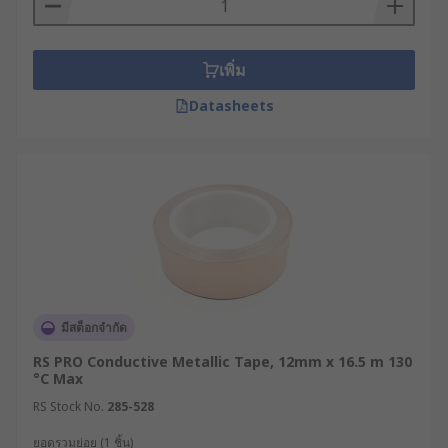
เลือกซื้อเทปโลหะ (Metallic Tape) คุณภาพสูง ไม่ว่า
จะเป็นเทปฟอยล์ทองแดงเทปฟอยล์ตะกั่ว หรือเทปอลูมิ
เนียมทนความร้อน จากแบรนด์ชั้นนำระดับโลกอย่าง
เพิ่ม
RS PRO
,
3M
,
Advance Tapes
ตอบโจทย์ทั้งงานระบบ
Datasheets
อิเล็กทรอนิกส์ งานซ่อมบำรุง และงานโครงสร้าง สามา
รถเช็กราคาได้ทั้งแบบปลีกและแบบส่ง เปรียบเทียบสเปก
ได้อย่างสะดวก มั่นใจยิ่งขึ้นด้วยสต๊อกสินค้าที่ได้
มาตรฐานและบริการจัดส่งที่รวดเร็วตรงเวลา ยกระดับ
มาตรฐานงานวิศวกรรมโดยสั่งซื้อสินค้าผ่านเว็บไซต์
RS ได้อย่างปลอดภัยตลอด 24 ชั่วโมง จัดส่งฟรีทั่ว
ประเทศ หรือปรึกษาผู้เชี่ยวชาญด้านผลิตภัณฑ์ของเรา
เพื่อเลือกสินค้าให้เหมาะกับการใช้งานในอุตสาหกรรม
ของคุณมากที่สุด
มีสต็อกจำกัด
RS PRO Conductive Metallic Tape, 12mm x 16.5 m 130
°C Max
RS Stock No.
285-528
ยอดรวมย่อย (1 ชิ้น)