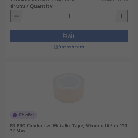
จำนวน / Quantity
ความชื้นไม่ให้แทรกซึมเข้าสู่ระบบ
ด้วยเหตุนี้ เทปฟอยล์จึงไม่ใช่เพียงแค่เทปกาวทั่วไป แต่
เป็นอุปกรณ์ชิ้นสำคัญในงานช่างและวิศวกรรม ที่ช่วย
จัดการปัญหาการรั่วไหลของรังสีความร้อน สร้างเกราะ
เพิ่ม
ป้องกันสัญญาณรบกวน และปกป้องชิ้นส่วน
Datasheets
อิเล็กทรอนิกส์ที่เปราะบางได้อย่างมีประสิทธิภาพและ
ตรงจุด
ประเภทของเทปโลหะ
(Metallic Tape)
เทปโลหะมีหลายประเภทตามวัสดุที่ใช้ผลิต โดยที่ RS
เรามีสินค้าครอบคลุมทุกความต้องการ ดังนี้
มีในสต็อก
เทปทองแดง (Copper Foil Tape)
มีทั้งรูปแบบที่
RS PRO Conductive Metallic Tape, 50mm x 16.5 m 130
เป็นตัวนำและไม่เป็นตัวนำไฟฟ้า ผลิตจากชั้น
°C Max
ทองแดงบาง ๆ ที่ยืดหยุ่นและเข้ารูปได้กับทุกพื้นผิว