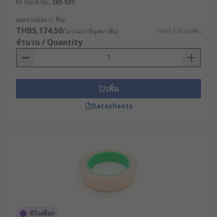
RS Stock No.
285-537
เทปฟอยล์ทองแดง หรือ Copper Foil Tape นำมา
ใช้ป้องกันคลื่นแม่เหล็กไฟฟ้าและคลื่น
ยอดรวมย่อย (1 ชิ้น)
ความถี่วิทยุ (EMI/RFI) รวมถึงการประยุกต์ใช้ใน
THB5,174.50
(ไม่รวมภาษีมูลค่าเพิ่ม)
THB5,174.50/ชิ้น
งานระบบกราวนด์ นอกจากนี้แบบที่เป็นตัวนำ
จำนวน / Quantity
ไฟฟ้าหรือ Conductive Copper Foil Tape ยังมี
ความสำคัญต่อระบบสายดิน ช่วยลดความเสี่ยงที่
สายไฟแรงดันสูงจะเกิดการชำรุดหรือกระแสไฟ
รั่วไหล
เพิ่ม
เทปอลูมิเนียม (Aluminium Tape)
หลายคนเรียก
Datasheets
เทปกาวอลูมิเนียม หรือ Aluminium Foil Tape
โดดเด่นด้วยสีเงินเมทัลลิก มีความยืดหยุ่น แข็ง
แรง นอกจากนี้เทปอลูมิเนียมยังทนความร้อนได้ดี
เยี่ยม นิยมใช้งานอย่างแพร่หลายในอุตสาหกรรม
ไฟฟ้า งานก่อสร้าง และระบบ HVAC โดยเฉพาะ
การซีลตะเข็บท่อลม รอยต่อ และจุดเชื่อมต่อท่อ
ดักท์ให้แน่นหนา
เทปฟอยล์ตะกั่ว (Lead Foil Tape)
มีคุณสมบัติที่
ยืดหยุ่นเข้ารูปกับพื้นผิวได้ดีเยี่ยม ทนทานต่อ
มีในสต็อก