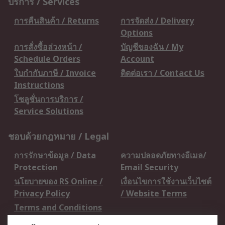
บริการ / Services
การคืนสินค้า / Returns
การจัดส่ง / Delivery
Options
การสั่งซื้อล่วงหน้า /
บัญชีของฉัน / My
Schedule Orders
Account
ใบกำกับภาษี / Invoice
ติดต่อเรา / Contact Us
Instructions
โซลูชั่นการบริการ /
Service Solutions
ชอบด้วยกฎหมาย / Legal
การรักษาข้อมูล / Data
ความปลอดภัยทางอีเมล/
Protection
Email Security
นโยบายของ RS Online /
เงื่อนไขการใช้งานเว็บไซต์
Privacy Policy
/ Website Terms
Terms and Conditions
of Sale